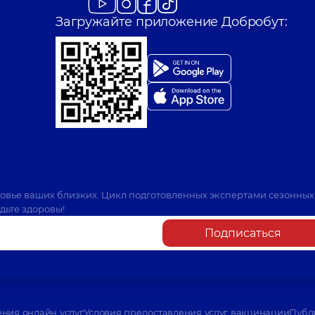
Загружайте приложение Добробут:
ровье ваших близких. Цикл подготовленных экспертами сезонных
дьте здоровы!
Подписаться
ения онлайн услуг
Условия предоставления услуг вакцинации
Публ