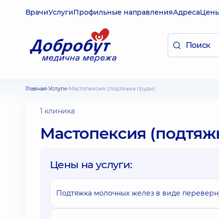
Врачи
Услуги
Профильные направления
Адреса
Цен
Главная
Услуги
Мастопексия (подтяжка груди)
1 клиника
Мастопексия (подтяжк
Цены на услуги:
Подтяжка молочных желез в виде переверну