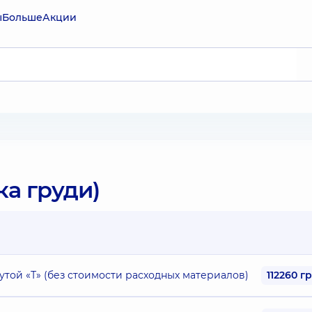
ы
Больше
Акции
а груди)
той «Т» (без стоимости расходных материалов)
112260 г