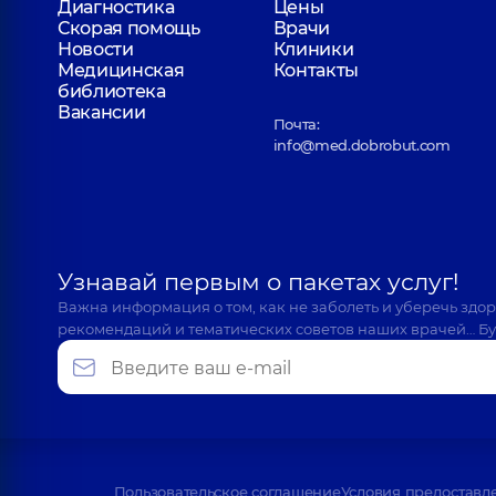
Диагностика
Цены
Скорая помощь
Врачи
Новости
Клиники
Медицинская
Контакты
библиотека
Вакансии
Почта:
info@med.dobrobut.com
Узнавай первым о пакетах услуг!
Важна информация о том, как не заболеть и уберечь здо
рекомендаций и тематических советов наших врачей… Бу
Пользовательское соглашение
Условия предоставл