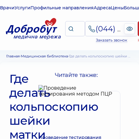
Врачи
Услуги
Профильные направления
Адреса
Цены
Больш
(044) 495-2-888
Заказать звонок
Главная
Медицинская библиотека
Где делать кольпоскопию шейки матки - медицинский центр или больница
Где
Читайте также:
делать
кольпоскопию
шейки
матки
Проведение тестирования