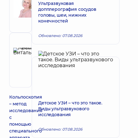
Наталья
Ультразвуковая
Запись к врачу
допплерография сосудов
Викторовна
головы, шеи, нижних
Акушер-
конечностей
гинеколог;
Врач
ультразвуковой
Обновлено: 07.08.2026
диагностики
Рецензент
Красий
Леся
Запись к врачу
Витальевна
Акушер-
гинеколог;
Врач
ультразвуковой
диагностики
Кольпоскопия
Детское УЗИ – что это такое.
– метод
Виды ультразвукового
исследования
исследования
с
помощью
Обновлено: 07.08.2026
специального
аппарата