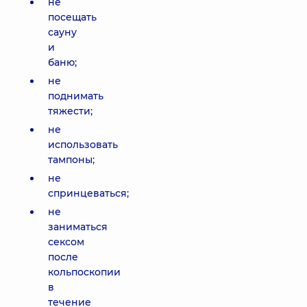
не
посещать
сауну
и
баню;
не
поднимать
тяжести;
не
использовать
тампоны;
не
спринцеваться;
не
заниматься
сексом
после
кольпоскопии
в
течение