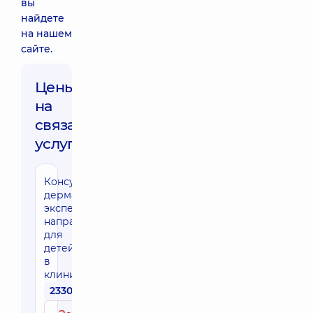
вы
найдете
на нашем
сайте.
Цены
на
связанные
услуги
Консультация
дерматолога
эксперта
направления
для
детей
в
клинике
2330 грн