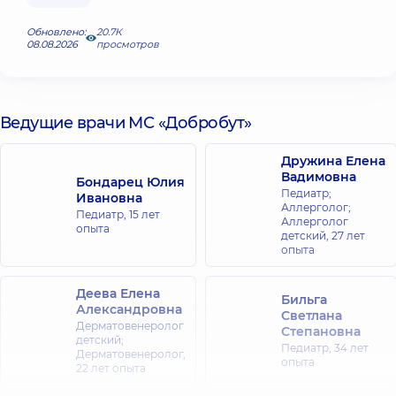
Обновлено:
20.7К
08.08.2026
просмотров
Ведущие врачи МС «Добробут»
Дружина Елена
Вадимовна
Бондарец Юлия
Педиатр;
Ивановна
Аллерголог;
Педиатр,
15 лет
Аллерголог
опыта
детский,
27 лет
опыта
Деева Елена
Бильга
Александровна
Светлана
Дерматовенеролог
Степановна
детский;
Педиатр,
34 лет
Дерматовенеролог,
опыта
22 лет опыта