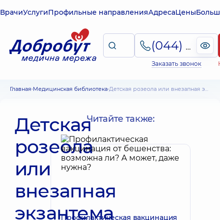
Врачи
Услуги
Профильные направления
Адреса
Цены
Больш
(044) 495-2-888
Заказать звонок
Главная
Медицинская библиотека
Детская розеола или внезапная экзантема у детей: причины, клиническая картина, лечение, профилактика
Детская
Читайте также:
розеола
или
внезапная
экзантема
Профилактическая вакцинация