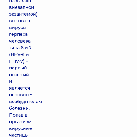
называют
внезапной
экзантемой)
вызывают
вирусы
герпеса
человека
типа 6 и 7
(HHV-6 и
HHV-7) –
первый
опасный
и
является
основным
возбудителем
болезни.
Попав в
организм,
вирусные
частицы