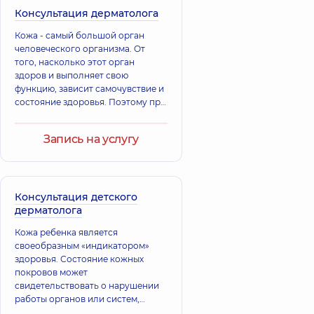
Консультация дерматолога
Кожа - самый большой орган
человеческого организма. От
того, насколько этот орган
здоров и выполняет свою
функцию, зависит самочувствие и
состояние здоровья. Поэтому при
любых симптомах, указывающих
на проблемы с кожей,
Запись на услугу
необходимо обратиться к врачу-
дерматологу, чтобы провести
диагностику и получить
необходимое лечение.
Консультация детского
дерматолога
Кожа ребенка является
своеобразным «индикатором»
здоровья. Состояние кожных
покровов может
свидетельствовать о нарушении
работы органов или систем,
поэтому очень важно