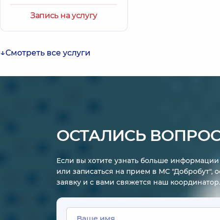
отслеживать появление
Запись на услугу
элементов сыпи, изменение цвета
кожи и не заниматься
самолечением, а сразу
обращаться к специалисту.
Смотреть все услуги
ОСТАЛИСЬ ВОПРО
Если вы хотите узнать больше информации 
или записаться на прием в МС "Добробут", 
заявку и с вами свяжется наш координатор