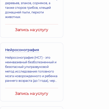
деревьев, злаков, сорняков, а
также споров грибов, клещей
домашней пыли, перхоти
животных.
Запись на услугу
Нейросонография
Нейросонография (НСГ) - это
неинвазивный безболезненный и
безопасный ультразвуковой
метод исследования головного
мозга новорожденного и ребенка
раннего возраста (до 1 года), через
естественные отверстия в черепе
открытые роднички: передний
Запись на услугу
(большой) родни