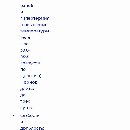
озноб
и
гипертермия
(повышение
температуры
тела
– до
39,0-
40,5
градусов
по
Цельсию).
Период
длится
до
трех
суток;
слабость
и
дряблость;