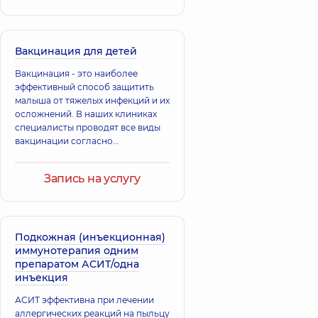
Головня
Василенко
Наталия
Наталия
Ивановна
Борисовна
Педиатр;
Вакцинация для детей
Эндокринолог
Педиатр,
21 лет
детский,
14 лет
опыта
Вакцинация - это наиболее
опыта
эффективный способ защитить
малыша от тяжелых инфекций и их
осложнений. В наших клиниках
Десятник Денис
Байбара
Григорьевич
специалисты проводят все виды
Наталья
вакцинации согласно
Педиатр;
Александровна
Гастроэнтеролог
национальному календарю, чтобы
Педиатр,
32 лет
детский,
29 лет
поддержать иммунитет ребенка и
опыта
опыта
Запись на услугу
предотвратить заболевания.
Поддержите иммунитет ребенка,
позаботьтесь о его здоровье.
Подкожная (инъекционная)
иммунотерапия одним
препаратом АСИТ/одна
инъекция
АСИТ эффективна при лечении
аллергических реакций на пыльцу