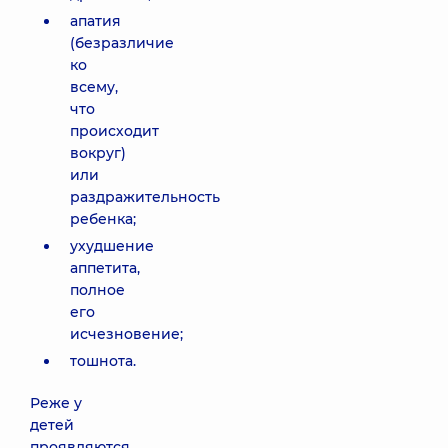
апатия
(безразличие
ко
всему,
что
происходит
вокруг)
или
раздражительность
ребенка;
ухудшение
аппетита,
полное
его
исчезновение;
тошнота.
Реже у
детей
проявляются