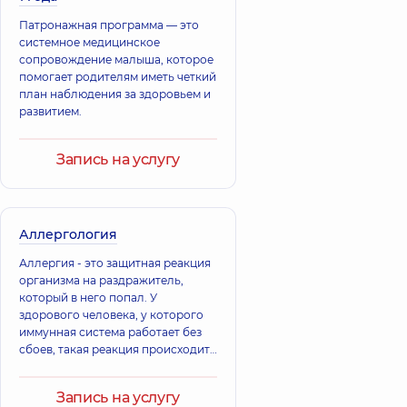
Патронажная программа — это
Вовчук Татьяна
Бова Анастасия
системное медицинское
Николаевна
Викторовна
сопровождение малыша, которое
Педиатр; Врач
Педиатр;
помогает родителям иметь четкий
общей практики -
Аллерголог
план наблюдения за здоровьем и
семейный врач,
8
детский,
26 лет
развитием.
лет опыта
опыта
Витюк Алина
Запись на услугу
Волкова Ольга
Всеволодовна
Ивановна
Педиатр; Врач
Дерматовенеролог;
общей практики -
Дерматовенеролог
семейный врач;
детский,
38 лет
Аллергология
Терапевт,
50 лет
опыта
опыта
Аллергия - это защитная реакция
организма на раздражитель,
Гнатюк-Рядская
который в него попал. У
Бас Наталья
Ксения
здорового человека, у которого
Викторовна
Сергеевна
иммунная система работает без
Педиатр,
21 лет
Аллерголог
сбоев, такая реакция происходит
опыта
детский; Педиатр,
только при условии попадания в
16 лет опыта
организм вредных веществ
Запись на услугу