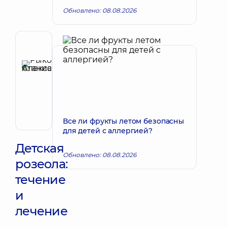
Обновлено: 08.08.2026
Автор,
Рецензент
Рыкова
Запись к врачу
Станислава
Александровна
Педиатр;
Врач
Все ли фрукты летом безопасны
общей
для детей с аллергией?
практики
-
Детская
семейный
Обновлено: 08.08.2026
розеола:
врач;
Инфекционист;
течение
Инфекционист
детский;
и
Терапевт
лечение