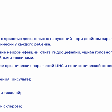
 с яркостью двигательных нарушений – при двойном пара
ически у каждого ребенка.
вие нейроинфекции, отита, гидроцефалии, ушиба головно
бными токсинами.
твие органических поражений ЦНС и периферической нер
ния (инсульте);
и тяжелой;
м склерозе;