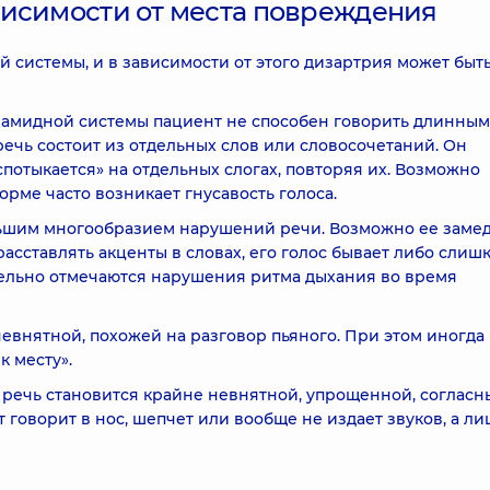
висимости от места повреждения
 системы, и в зависимости от этого дизартрия может быт
рамидной системы пациент не способен говорить длинны
речь состоит из отдельных слов или словосочетаний. Он
потыкается» на отдельных слогах, повторяя их. Возможно
ме часто возникает гнусавость голоса.
льшим многообразием нарушений речи. Возможно ее заме
асставлять акценты в словах, его голос бывает либо слиш
лельно отмечаются нарушения ритма дыхания во время
евнятной, похожей на разговор пьяного. При этом иногда
к месту».
речь становится крайне невнятной, упрощенной, согласн
 говорит в нос, шепчет или вообще не издает звуков, а ли