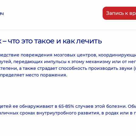
Запись к вр
ич
– что это такое и как лечить
ледствие повреждения мозговых центров, координирующ
утей, передающих импульсы к этому механизму или от нег
епени, а также страдает способность производить звуки (в
 определяет место поражения.
етей ее обнаруживают в 65-85% случаев этой болезни. Об
личных сроках внутриутробного развития, в родах или в 