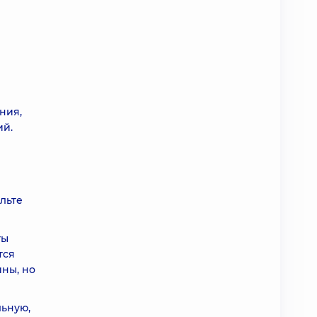
и
ния,
ий.
льте
ты
тся
ины, но
льную,