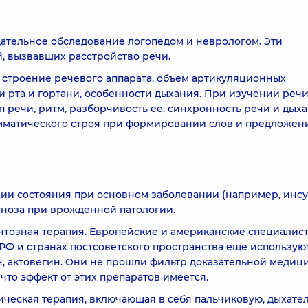
ательное обследование логопедом и неврологом. Эти
, вызвавших расстройство речи.
строение речевого аппарата, объем артикуляционных
и рта и гортани, особенности дыхания. При изучении реч
речи, ритм, разборчивость ее, синхронность речи и дыха
рамматического строя при формировании слов и предложен
ии состояния при основном заболевании (например, инсу
агноза при врожденной патологии.
нтозная терапия. Европейские и американские специалис
 РФ и странах постсоветского пространства еще использую
н, актовегин. Они не прошли фильтр доказательной медиц
то эффект от этих препаратов имеется.
еская терапия, включающая в себя пальчиковую, дыхате