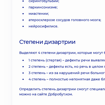
сирингобульбии;
паркинсонизме;
миастении;
атеросклерозе сосудов головного мозга;
нейросифилисе.
Степени дизартрии
Выделяют 4 степени дизартрии, которые могут
1 степень (стертая) – дефекты речи выяв
2 степень – дефекты есть, но речь в целом 
3 степень – из-за нарушений речи больног
4 степень – полностью непонятная даже б
Определить степень дизартрии смогут специали
можно на сайте Добробут.ком.