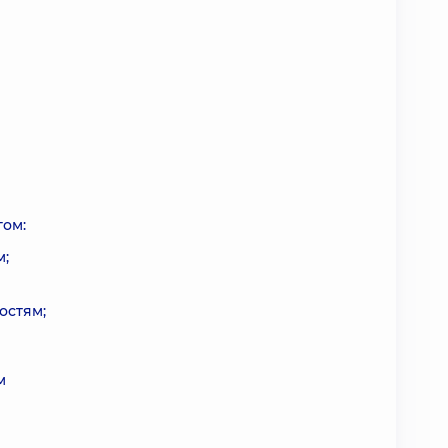
гом:
м;
остям;
м