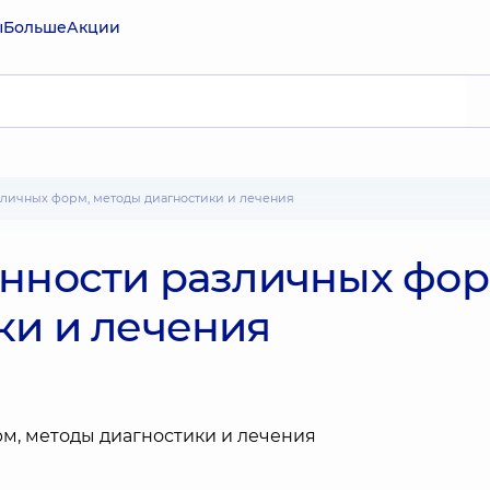
ы
Больше
Акции
азличных форм, методы диагностики и лечения
енности различных фор
ки и лечения