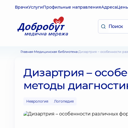
Врачи
Услуги
Профильные направления
Адреса
Цен
Главная
Медицинская библиотека
Дизартрия – особенности р
Дизартрия – особ
методы диагности
Неврология
Логопедия