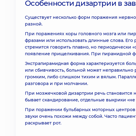
Особенности дизартрии в за
Существует несколько форм поражения нервной
разной.
При поражениях коры головного мозга или пи
фразами или использовать длинные слова. Его 
стремится говорить плавно, но периодически «с
появление прищелкивания. При пирамидной фор
Экстрапирамидная форма характеризуется бо
или сбивчивость, больной может неправильно р
громким, либо слишком тихим и вялым. Парал
разговора и при молчании.
При мозжечковой дизартрии речь становится н
бывает скандирование, отдельные выкрики «не 
При поражении бульбарных моторных центров 
звуки очень похожи между собой. Часто пациент
раскрывает рот.