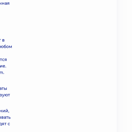
чная
 в
любом
тся
ие.
m.
аты
ьзуют
ний,
звать
дят с