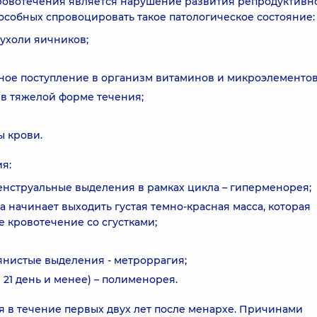
ровотечения является нарушение развития репродуктивн
пособных спровоцировать такое патологическое состояние:
ухоли яичников;
ное поступление в организм витаминов и микроэлементов
в тяжелой форме течения;
 крови.
я:
енструальные выделения в рамках цикла – гиперменорея;
 начинает выходить густая темно-красная масса, которая
 кровотечение со сгустками;
нистые выделения - метроррагия;
21 день и менее) – полименорея.
 в течение первых двух лет после менархе. Причинами