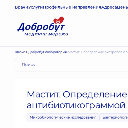
Врачи
Услуги
Профильные направления
Адреса
Цен
Главная
Добробут лаборатория
Мастит. Определение анаэробов с
Мастит. Определение
антибиотикограммой
Микробиологические исследования
Бактериологи