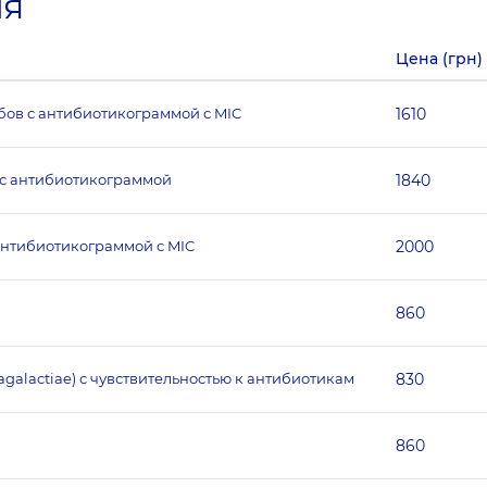
ия
Цена (грн)
бов с антибиотикограммой с MIC
1610
 с антибиотикограммой
1840
антибиотикограммой с MIC
2000
860
agalactiae) с чувствительностью к антибиотикам
830
860