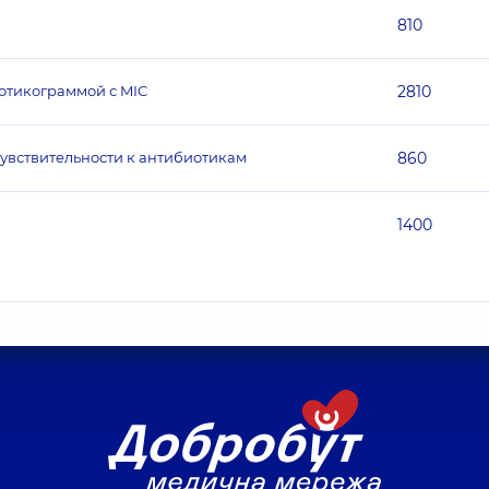
810
отикограммой с MIC
2810
чувствительности к антибиотикам
860
1400