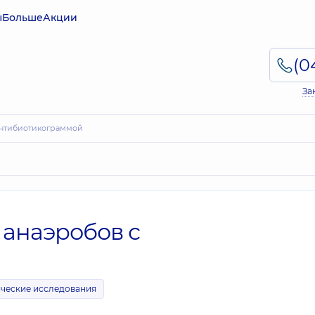
ы
Больше
Акции
За
 антибиотикограммой
 анаэробов с
ческие исследования