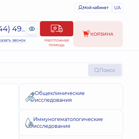
UA
Мой кабинет
(044) 495-2-888
КОРЗИНА
казать звонок
Неотложная
помощь
Поиск
Общеклинические
исследования
Иммуногематологические
исследования