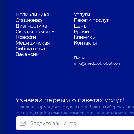
Поликлиника
Услуги
Стационар
Пакети послуг
Диагностика
Цены
Скорая помощь
Врачи
Новости
Клиники
Медицинская
Контакты
библиотека
Вакансии
Почта:
info@med.dobrobut.com
Узнавай первым о пакетах услуг!
Важна информация о том, как не заболеть и уберечь здо
рекомендаций и тематических советов наших врачей… Бу