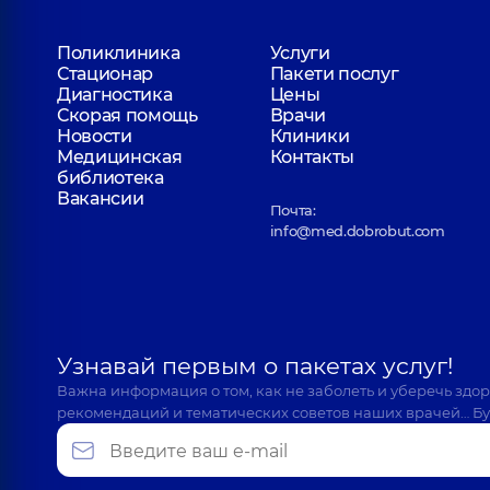
Поликлиника
Услуги
Стационар
Пакети послуг
Диагностика
Цены
Скорая помощь
Врачи
Новости
Клиники
Медицинская
Контакты
библиотека
Вакансии
Почта:
info@med.dobrobut.com
Узнавай первым о пакетах услуг!
Важна информация о том, как не заболеть и уберечь здо
рекомендаций и тематических советов наших врачей… Бу