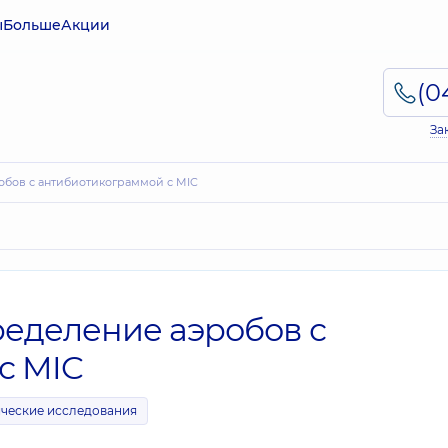
ы
Больше
Акции
За
робов с антибиотикограммой с MIC
ределение аэробов с
с MIC
ческие исследования