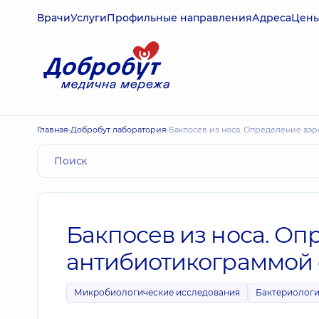
Врачи
Услуги
Профильные направления
Адреса
Цен
Главная
Добробут лаборатория
Бакпосев из носа. Определение аэ
Бакпосев из носа. Оп
антибиотикограммой 
Микробиологические исследования
Бактериологи