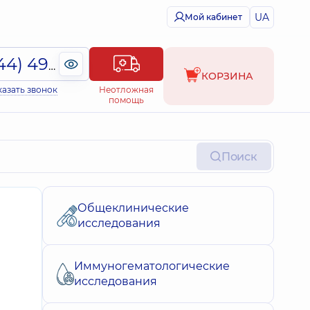
UA
Мой кабинет
(044) 495-2-888
КОРЗИНА
казать звонок
Неотложная
помощь
Поиск
Общеклинические
исследования
Иммуногематологические
исследования