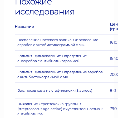
Похожие
исследования
Цен
Название
(грн
Воспаление ногтевого валика. Определение
1610
аэробов с антибиотикограммой с MIC
Кольпит. Вульвовагинит. Определение
184
анаэробов с антибиотикограммой
Кольпит. Вульвовагинит. Определение аэробов
200
с антибиотикограммой с MIC
Бак. посев кала на стафилококк (S.aureus)
810
Выявление Стрептококка группы В
790
(streptococcus agalactiae) с чувствительностью к
антибиотикам