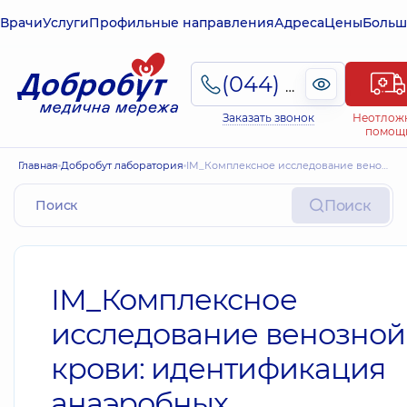
Врачи
Услуги
Профильные направления
Адреса
Цены
Больш
(044) 495-2-888
Заказать звонок
Неотлож
помощ
Главная
Добробут лаборатория
ІМ_Комплексное исследование венозной крови: идентификация анаэробных микроорганизмов. Предварительный результат. Антибиотикограмма с МИК.
Поиск
ІМ_Комплексное
исследование венозной
крови: идентификация
анаэробных