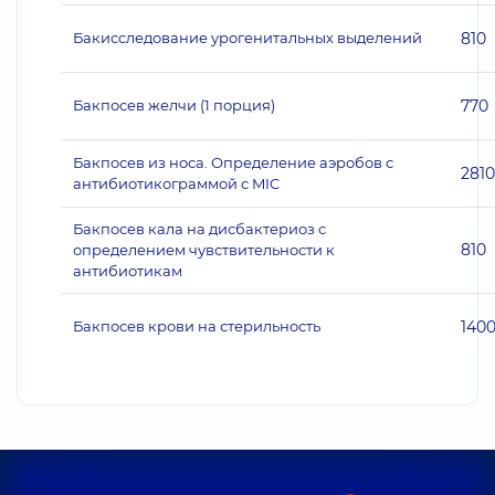
Бакисследование урогенитальных выделений
810
Бакпосев желчи (1 порция)
770
Бакпосев из носа. Определение аэробов с
2810
антибиотикограммой с MIC
Бакпосев кала на дисбактериоз с
810
определением чувствительности к
антибиотикам
Бакпосев крови на стерильность
140