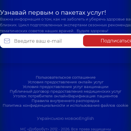
Узнавай первым о пакетах услуг!
Важна информация о том, как не заболеть и уберечь здоровье в
близких. Цикл подготовленных экспертами сезонных рекоменда
тематических советов наших врачей… Будьте здоровы!
Подписатьс
Пользовательское соглашение
Условия предоставления онлайн услуг
Условия предоставления услуг вакцинации
Публичный договор предоставления медицинских услуг
Уголок потребителя онлайн
Верификация пациентов
Правила внутреннего распорядка
Политика конфиденциальности и использования файлов cookie
Українською мовою
English
МС «Добробут» 2012 - 2026. Все права защищены