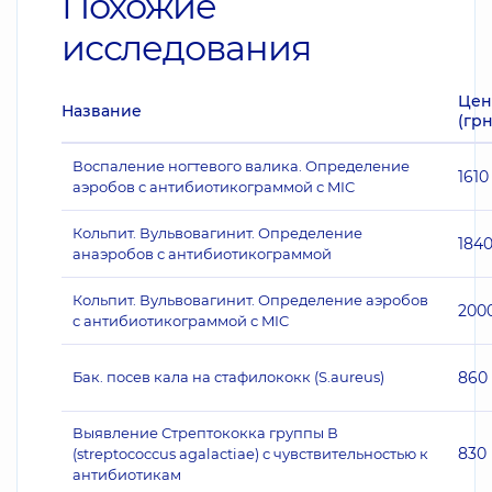
Похожие
исследования
Цен
Название
(грн
Воспаление ногтевого валика. Определение
1610
аэробов с антибиотикограммой с MIC
Кольпит. Вульвовагинит. Определение
184
анаэробов с антибиотикограммой
Кольпит. Вульвовагинит. Определение аэробов
200
с антибиотикограммой с MIC
Бак. посев кала на стафилококк (S.aureus)
860
Выявление Стрептококка группы В
830
(streptococcus agalactiae) с чувствительностью к
антибиотикам