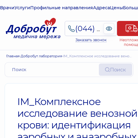
Врачи
Услуги
Профильные направления
Адреса
Цены
Больш
(044) 495-2-888
Заказать звонок
Неотлож
помощ
Главная
Добробут лаборатория
ІМ_Комплексное исследование венозной крови: идентификация аэробных и анаэробных микроорганизмов, грибов Candida spp. Предварительный результат. Антибиотикограмма с МИК и антимикотикограмма с МИК.
Поиск
ІМ_Комплексное
исследование венозной
крови: идентификация
аэробных и анаэробных