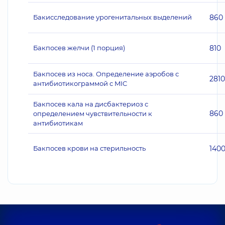
Бакисследование урогенитальных выделений
860
Бакпосев желчи (1 порция)
810
Бакпосев из носа. Определение аэробов с
2810
антибиотикограммой с MIC
Бакпосев кала на дисбактериоз с
860
определением чувствительности к
антибиотикам
Бакпосев крови на стерильность
140