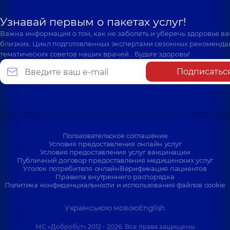
Узнавай первым о пакетах услуг!
Важна информация о том, как не заболеть и уберечь здоровье в
близких. Цикл подготовленных экспертами сезонных рекоменда
тематических советов наших врачей… Будьте здоровы!
Подписатьс
Пользовательское соглашение
Условия предоставления онлайн услуг
Условия предоставления услуг вакцинации
Публичный договор предоставления медицинских услуг
Уголок потребителя онлайн
Верификация пациентов
Правила внутреннего распорядка
Политика конфиденциальности и использования файлов cookie
Українською мовою
English
МС «Добробут» 2012 - 2026. Все права защищены