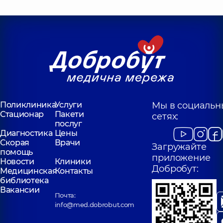
Поликлиника
Услуги
Мы в социальн
Стационар
Пакети
сетях:
послуг
Диагностика
Цены
Скорая
Врачи
Загружайте
помощь
приложение
Новости
Клиники
Добробут:
Медицинская
Контакты
библиотека
Вакансии
Почта:
info@med.dobrobut.com