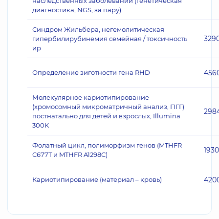
наследственных заболеваний (генетическая
диагностика, NGS, за пару)
Синдром Жильбера, негемолитическая
329
гипербилирубинемия семейная / токсичность
ир
Определение зиготности гена RHD
456
Молекулярное кариотипирование
(хромосомный микроматричный анализ, ПГГ)
298
постнатально для детей и взрослых, Illumina
300K
Фолатный цикл, полиморфизм генов (MTHFR
1930
C677T и MTHFR A1298C)
Кариотипирование (материал – кровь)
420