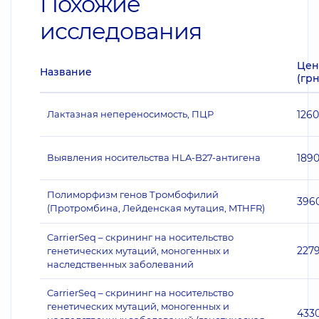
Похожие
исследования
Цен
Название
(грн
Лактазная непереносимость, ПЦР
1260
Выявления носительства HLA-B27-антигена
189
Полиморфизм генов Тромбофилий
396
(Протромбина, Лейденская мутация, MTHFR)
CarrierSeq – скрининг на носительство
227
генетических мутаций, моногенных и
наследственных заболеваний
CarrierSeq – скрининг на носительство
генетических мутаций, моногенных и
433