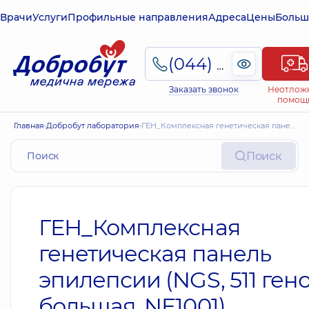
Врачи
Услуги
Профильные направления
Адреса
Цены
Больш
(044) 495-2-888
Заказать звонок
Неотлож
помощ
Главная
Добробут лаборатория
ГЕН_Комплексная генетическая панель эпилепсии (NGS, 511 генов, большая, NE1001)
Поиск
ГЕН_Комплексная
генетическая панель
эпилепсии (NGS, 511 гено
большая, NE1001)