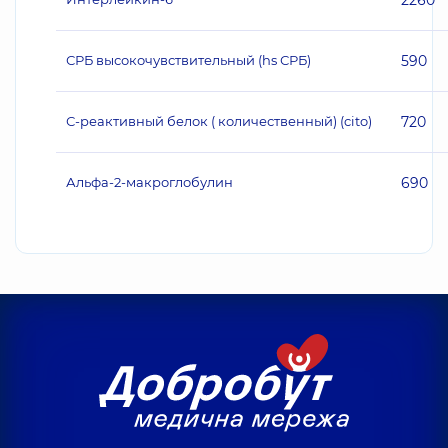
2260
СРБ высокочувствительный (hs СРБ)
590
С-реактивный белок ( количественный) (cito)
720
Альфа-2-макроглобулин
690