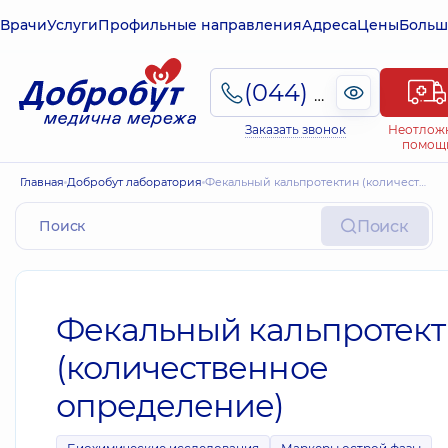
Врачи
Услуги
Профильные направления
Адреса
Цены
Больш
(044) 495-2-888
Заказать звонок
Неотлож
помощ
Главная
Добробут лаборатория
Фекальный кальпротектин (количественное определение)
Поиск
Фекальный кальпротек
(количественное
определение)