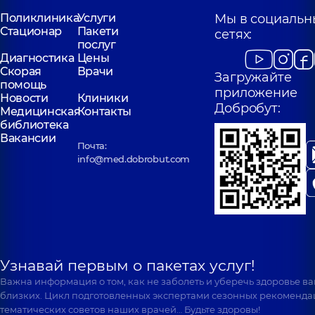
Поликлиника
Услуги
Мы в социальн
Стационар
Пакети
сетях:
послуг
Диагностика
Цены
Скорая
Врачи
Загружайте
помощь
приложение
Новости
Клиники
Добробут:
Медицинская
Контакты
библиотека
Вакансии
Почта:
info@med.dobrobut.com
Узнавай первым о пакетах услуг!
Важна информация о том, как не заболеть и уберечь здоровье в
близких. Цикл подготовленных экспертами сезонных рекоменда
тематических советов наших врачей… Будьте здоровы!