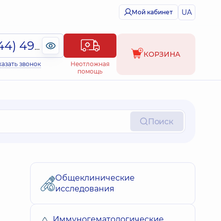
UA
Мой кабинет
(044) 495-2-888
КОРЗИНА
казать звонок
Неотложная
помощь
Поиск
Общеклинические
исследования
Иммуногематологические