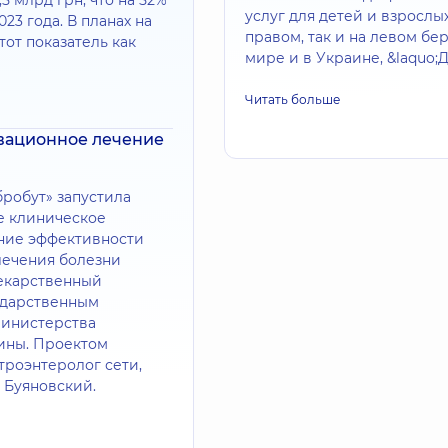
,5 млрд грн, что на 52%
услуг для детей и взрослы
23 года. В планах на
правом, так и на левом бе
тот показатель как
мире и в Украине, &laquo;
Читать больше
овационное лечение
робут» запустила
е клиническое
ние эффективности
лечения болезни
екарственный
ударственным
инистерства
ины. Проектом
троэнтеролог сети,
 Буяновский.