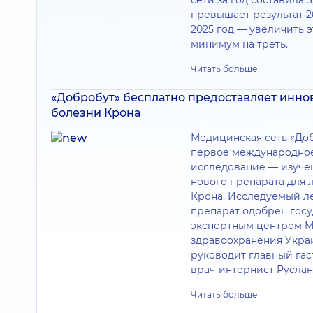
сети за год составила 3
превышает результат 20
2025 год — увеличить э
минимум на треть.
Читать больше
«Добробут» бесплатно предоставляет инн
болезни Крона
Медицинская сеть «Доб
первое международно
исследование — изуче
нового препарата для 
Крона. Исследуемый л
препарат одобрен гос
экспертным центром М
здравоохранения Укра
руководит главный гас
врач-интернист Руслан
Читать больше