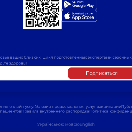
ровье ваших близких. Цикл подготовленных экспертами сезонных
дьте здоровы!
Подписаться
ения онлайн услуг
Условия предоставления услуг вакцинации
Публ
пациентов
Правила внутреннего распорядка
Политика конфиденци
Українською мовою
English