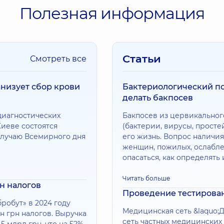
Полезная информация
Статьи
Смотреть все
анизует сбор крови
Бактериологический по
делать бакпосев
-диагностических
Бакпосев из цервикальног
Киеве состоятся
(бактерии, вирусы, прост
случаю Всемирного дня
его жизнь. Вопрос наличи
женщин, пожилых, ослабле
опасаться, как определять 
Читать больше
рн налогов
Проведение тестирова
робут» в 2024 году
Медицинская сеть &laquo;Д
н грн налогов. Выручка
сеть частных медицинских