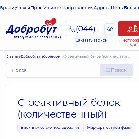
Врачи
Услуги
Профильные направления
Адреса
Цены
Больш
(044) 495-2-888
Заказать звонок
Неотлож
помощ
Главная
Добробут лаборатория
С-реактивный белок (количественный)
Поиск
С-реактивный белок
(количественный)
Биохимические исследования
Маркеры острой фазы