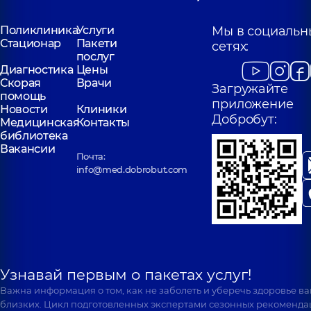
Поликлиника
Услуги
Мы в социальн
Стационар
Пакети
сетях:
послуг
Диагностика
Цены
Скорая
Врачи
Загружайте
помощь
приложение
Новости
Клиники
Добробут:
Медицинская
Контакты
библиотека
Вакансии
Почта:
info@med.dobrobut.com
Узнавай первым о пакетах услуг!
Важна информация о том, как не заболеть и уберечь здоровье в
близких. Цикл подготовленных экспертами сезонных рекоменда