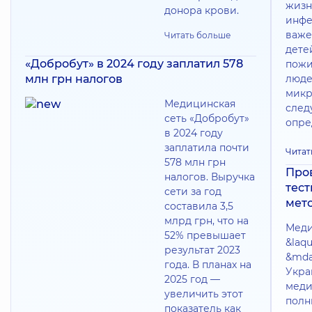
жизн
донора крови.
инфе
важе
Читать больше
дете
«Добробут» в 2024 году заплатил 578
пожи
млн грн налогов
люде
микр
Медицинская
следу
сеть «Добробут»
опре
в 2024 году
заплатила почти
Читат
578 млн грн
Про
налогов. Выручка
тес
сети за год
мет
составила 3,5
млрд грн, что на
Меди
52% превышает
&laq
результат 2023
&mda
года. В планах на
Укра
2025 год —
меди
увеличить этот
полн
показатель как