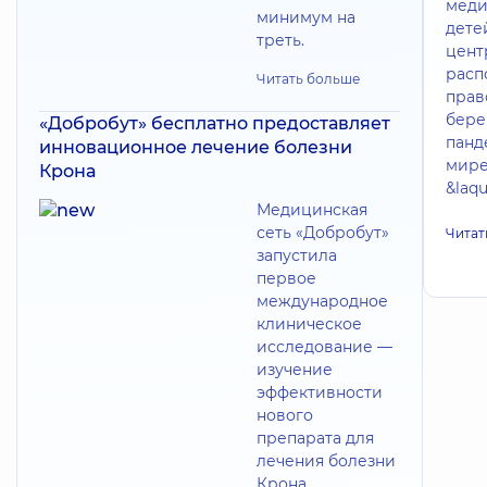
меди
минимум на
дете
треть.
цент
расп
Читать больше
прав
бере
«Добробут» бесплатно предоставляет
панд
инновационное лечение болезни
мире
Крона
&laq
Медицинская
сеть «Добробут»
Читат
запустила
первое
международное
клиническое
исследование —
изучение
эффективности
нового
препарата для
лечения болезни
Крона.