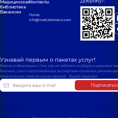
Добробут:
Медицинская
Контакты
библиотека
Вакансии
Почта:
info@med.dobrobut.com
Узнавай первым о пакетах услуг!
Важна информация о том, как не заболеть и уберечь здоровье в
близких. Цикл подготовленных экспертами сезонных рекоменда
тематических советов наших врачей… Будьте здоровы!
Подписатьс