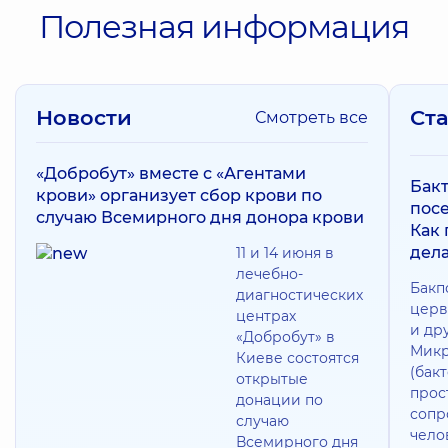
Полезная информация
Новости
Ст
Смотреть все
«Добробут» вместе с «Агентами
Бак
крови» организует сбор крови по
посе
случаю Всемирного дня донора крови
Как
дела
11 и 14 июня в
лечебно-
Бакп
диагностических
церв
центрах
и др
«Добробут» в
Микр
Киеве состоятся
(бак
открытые
прос
донации по
сопр
случаю
чело
Всемирного дня