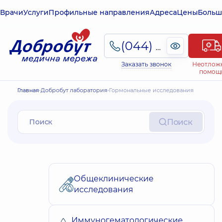
Врачи
Услуги
Профильные направления
Адреса
Цены
Больш
(044) 495-2-888
Заказать звонок
Неотлож
помощ
Главная
Добробут лаборатория
Гормональные исследования
Поиск
Общеклинические
исследования
Иммуногематологические