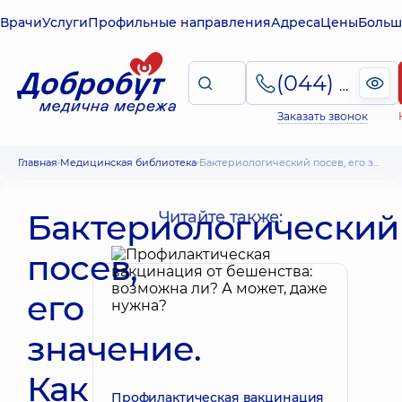
Врачи
Услуги
Профильные направления
Адреса
Цены
Больш
(044) 495-2-888
Заказать звонок
Главная
Медицинская библиотека
Бактериологический посев, его значение. Как правильно делать бакпосев
Бактериологический
Читайте также:
посев,
его
значение.
Как
Профилактическая вакцинация