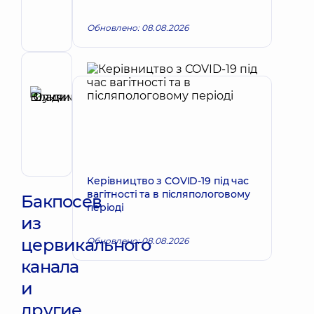
Антоньевич
Хирург
Обновлено: 08.08.2026
челюстно-
лицевой
Рецензент
Шуклина
Юлия
Запись к врачу
Владимировна
Отоларинголог;
Отоларинголог
детский
Керівництво з COVID-19 під час
вагітності та в післяпологовому
Бакпосев
періоді
из
цервикального
Обновлено: 08.08.2026
канала
и
другие