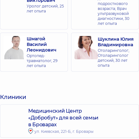
Викторович
подросткового
Уролог детский,
25
возраста; Врач
лет опыта
ультразвуковой
диагностики,
30
лет опыта
Шмагой
Шуклина Юлия
Василий
Владимировна
Леонидович
Отоларинголог;
Отоларинголог
Ортопед-
детский,
30 лет
травматолог,
29
опыта
лет опыта
Клиники
Медицинский Центр
«Добробут» для всей семьи
в Броварах
ул. Киевская, 221-Б, г. Бровары