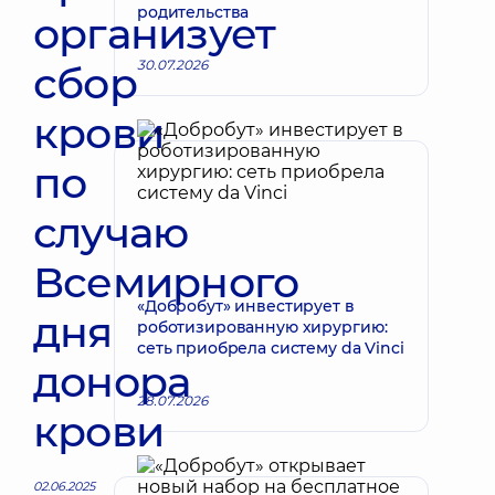
родительства
организует
30.07.2026
сбор
крови
по
случаю
Всемирного
«Добробут» инвестирует в
дня
роботизированную хирургию:
сеть приобрела систему da Vinci
донора
28.07.2026
крови
02.06.2025