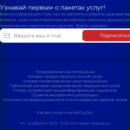
Узнавай первым о пакетах услуг!
Важна информация о том, как не заболеть и уберечь здоровье в
близких. Цикл подготовленных экспертами сезонных рекоменда
тематических советов наших врачей… Будьте здоровы!
Подписатьс
Пользовательское соглашение
Условия предоставления онлайн услуг
Условия предоставления услуг вакцинации
Публичный договор предоставления медицинских услуг
Уголок потребителя онлайн
Верификация пациентов
Правила внутреннего распорядка
Политика конфиденциальности и использования файлов cookie
Українською мовою
English
МС «Добробут» 2012 - 2026. Все права защищены