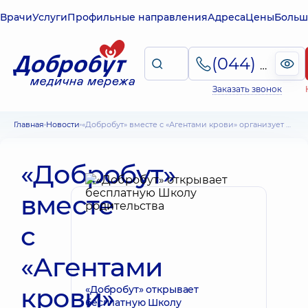
Врачи
Услуги
Профильные направления
Адреса
Цены
Больш
(044) 495-2-888
Заказать звонок
Главная
Новости
«Добробут» вместе с «Агентами крови» организует сбор крови по случаю Всемирного дня донора крови
«Добробут»
вместе
с
«Агентами
крови»
«Добробут» открывает
бесплатную Школу