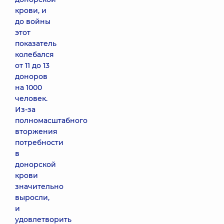
крови, и
до войны
этот
показатель
колебался
от 11 до 13
доноров
на 1000
человек.
Из-за
полномасштабного
вторжения
потребности
в
донорской
крови
значительно
выросли,
и
удовлетворить