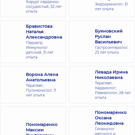
Хирург сердечно-
Эндокринолог,
31
сосудистый,
32 лет
лет опыта
опыта
Бравистова
Буяновский
Наталья
Руслан
Александровна
Васильевич
Педиатр;
Иммунолог
Гастроэнтеролог,
детский,
31 лет
25 лет опыта
опыта
Левада Ирина
Ворона Алена
Николаевна
Анатольевна
Терапевт;
Терапевт;
Кардиолог;
Пульмонолог,
11
Ревматолог,
28 лет
лет опыта
опыта
Пономаренко
Оксана
Леонидовна
Пономаренко
Гинеколог
Максим
детского и