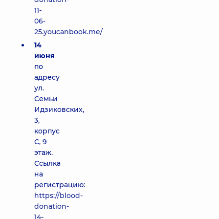
11-
06-
25.youcanbook.me/
14
июня
по
адресу
ул.
Семьи
Идзиковских,
3,
корпус
С, 9
этаж.
Ссылка
на
регистрацию:
https://blood-
donation-
14-