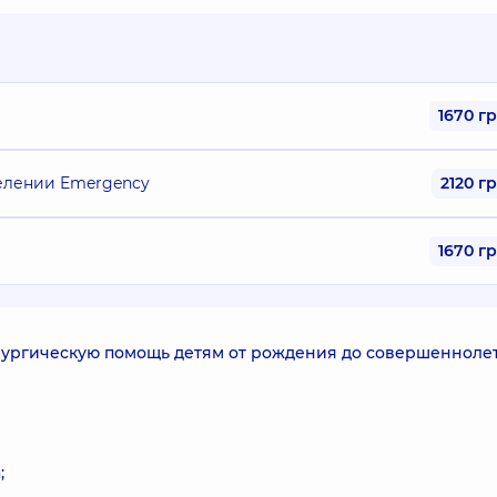
1670 г
делении Emergency
2120 г
1670 г
ургическую помощь детям от рождения до совершенноле
;