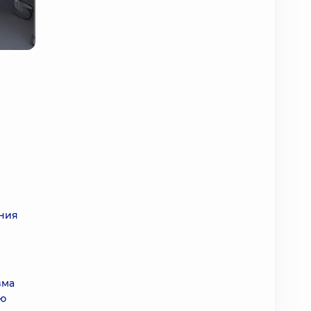
ания
вма
ую