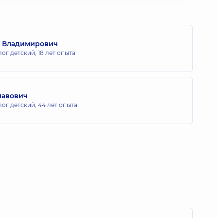
р Владимирович
лог детский,
18 лет опыта
лавович
лог детский,
44 лет опыта