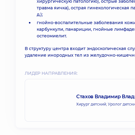
хирургическую патологию), острые заболе
травма яичка), острая гинекологическая па
д.);
гнойно-воспалительные заболевания кожи
карбункули, панариции, гнойные лимфаде
остеомиелит.
В структуру центра входит эндоскопическая сл
удаление инородных тел из желудочно-кишечно
ЛИДЕР НАПРАВЛЕНИЯ:
Стахов Владимир Вла
Хирург детский; Уролог детск