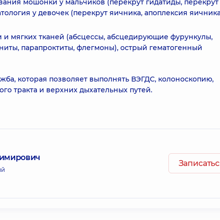
вания мошонки у мальчиков (перекрут гидатиды, перекрут 
тология у девочек (перекрут яичника, апоплексия яичника 
 и мягких тканей (абсцессы, абсцедирующие фурункулы,
ниты, парапроктиты, флегмоны), острый гематогенный
ужба, которая позволяет выполнять ВЭГДС, колоноскопию,
го тракта и верхних дыхательных путей.
димирович
Записатьс
ий