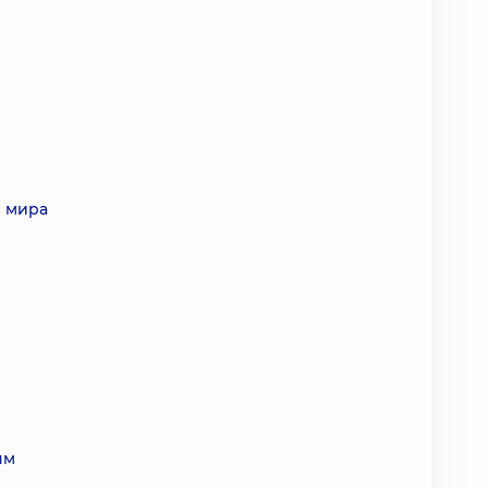
и мира
ям