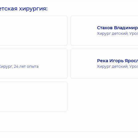
тская хирургия:
Стахов Владими
Хирург детский; Уро
Река Игорь Ярос
Хирург,
24 лет опыта
Хирург детский; Уро