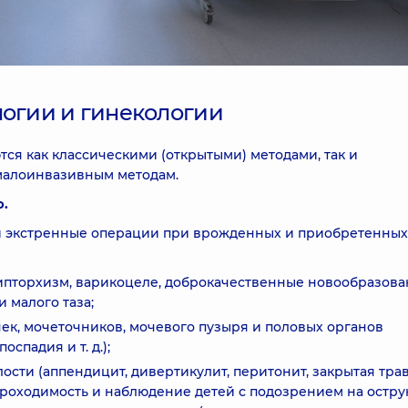
логии и гинекологии
ся как классическими (открытыми) методами, так и
малоинвазивным методам.
ю.
и экстренные операции при врожденных и приобретенных
ипторхизм, варикоцеле, доброкачественные новообразов
 малого таза;
к, мочеточников, мочевого пузыря и половых органов
спадия и т. д.);
сти (аппендицит, дивертикулит, перитонит, закрытая тра
роходимость и наблюдение детей с подозрением на остр