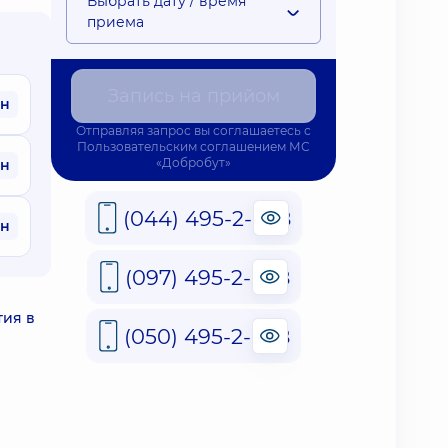
Выбрать дату / время
приема
Запись на прийом
рн
Отправляя запрос вы соглашаетесь с
Пользовательским соглашением
МС
«Добробут»
рн
(044) 495-2-888
рн
(097) 495-2-888
тия в
(050) 495-2-888