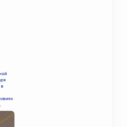
ной
аря
 в
ловиях
.