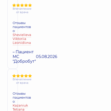
Впечатление
от врача
Отзывы
пациентов
о:
Shevielieva
Viktoriia
Leonidivna
– Пациент
МС
05.08.2026
"Добробут"
Впечатление
от врача
Отзывы
пациентов
о:
Kazaniuk
Tetiana