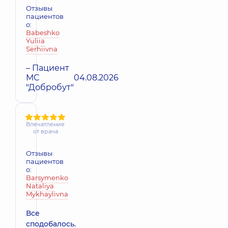
Отзывы
пациентов
о:
Babeshko
Yuliia
Serhiivna
– Пациент
МС
04.08.2026
"Добробут"
Впечатление
от врача
Отзывы
пациентов
о:
Barsymenko
Nataliya
Mykhaylivna
Все
сподобалось.