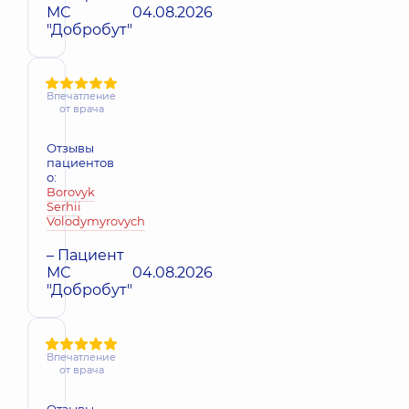
МС
04.08.2026
"Добробут"
Впечатление
от врача
Отзывы
пациентов
о:
Borovyk
Serhii
Volodymyrovych
– Пациент
МС
04.08.2026
"Добробут"
Впечатление
от врача
Отзывы