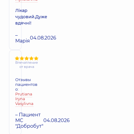
Лікар
чудовий.Дуже
вдячні!
–
04.08.2026
Марія
Впечатление
от врача
Отзывы
пациентов
о:
Prutiana
Iryna
Vasylivna
– Пациент
МС
04.08.2026
"Добробут"