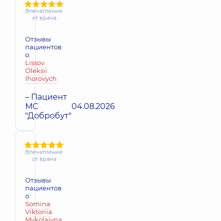
Впечатление
от врача
Отзывы
пациентов
о:
Lissov
Oleksii
Ihorovych
– Пациент
МС
04.08.2026
"Добробут"
Впечатление
от врача
Отзывы
пациентов
о:
Somina
Viktoriia
Mykolaivna