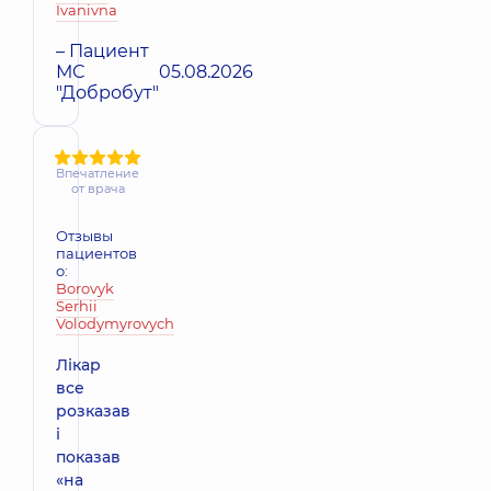
Ivanivna
– Пациент
МС
05.08.2026
"Добробут"
Впечатление
от врача
Отзывы
пациентов
о:
Borovyk
Serhii
Volodymyrovych
Лікар
все
розказав
і
показав
«на