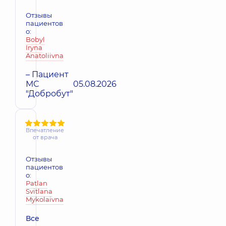
Отзывы
пациентов
о:
Bobyl
Iryna
Anatoliivna
– Пациент
МС
05.08.2026
"Добробут"
Впечатление
от врача
Отзывы
пациентов
о:
Patlan
Svitlana
Mykolaivna
Все