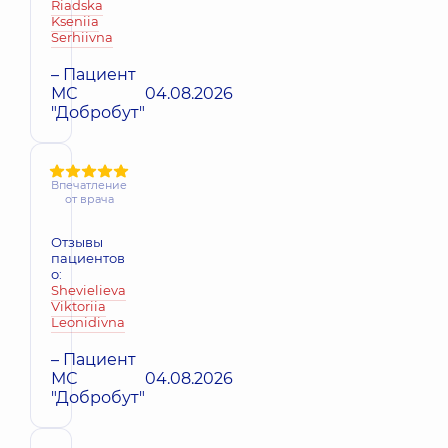
Riadska
Kseniia
Serhiivna
– Пациент
МС
04.08.2026
"Добробут"
Впечатление
от врача
Отзывы
пациентов
о:
Shevielieva
Viktoriia
Leonidivna
– Пациент
МС
04.08.2026
"Добробут"