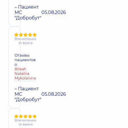
– Пациент
МС
05.08.2026
"Добробут"
Впечатление
от врача
Отзывы
пациентов
о:
Bilash
Nataliia
Mykolaivna
– Пациент
МС
05.08.2026
"Добробут"
Впечатление
от врача