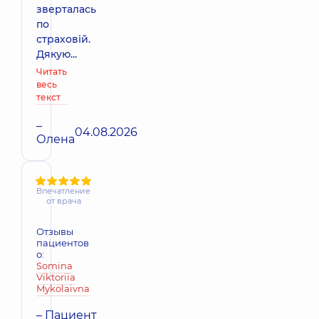
зверталась
по
страховій.
Дякую...
Читать
весь
текст
–
04.08.2026
Олена
Впечатление
от врача
Отзывы
пациентов
о:
Somina
Viktoriia
Mykolaivna
– Пациент