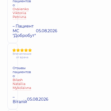
пациентов
о:
Ovsiienko
Viktoriia
Petrivna
– Пациент
МС
05.08.2026
"Добробут"
Впечатление
от врача
Отзывы
пациентов
о:
Bilash
Nataliia
Mykolaivna
–
05.08.2026
Віталій