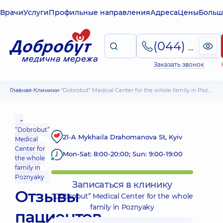
Врачи
Услуги
Профильные направления
Адреса
Цены
Больш
(044) 495-2-888
Заказать звонок
Главная
Клиники
“Dobrobut” Medical Center for the whole family in Poznyaky
←
“Dobrobut”
21-A Mykhaila Drahomanova St, Kyiv
Medical
Center for
Mon-Sat: 8:00-20:00; Sun: 9:00-19:00
the whole
family in
Poznyaky
Записаться в клинику
Отзывы
“Dobrobut” Medical Center for the whole
family in Poznyaky
пациентов