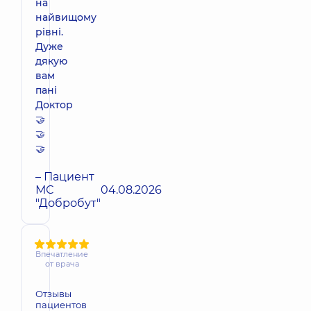
на
найвищому
рівні.
Дуже
дякую
вам
пані
Доктор
🤝
🤝
🤝
– Пациент
МС
04.08.2026
"Добробут"
Впечатление
от врача
Отзывы
пациентов