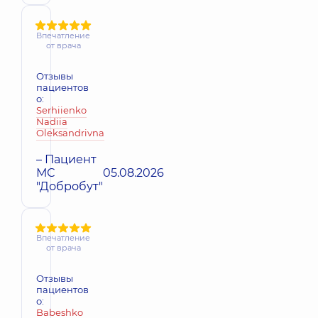
Впечатление
от врача
Отзывы
пациентов
о:
Serhiienko
Nadiia
Oleksandrivna
– Пациент
МС
05.08.2026
"Добробут"
Впечатление
от врача
Отзывы
пациентов
о:
Babeshko