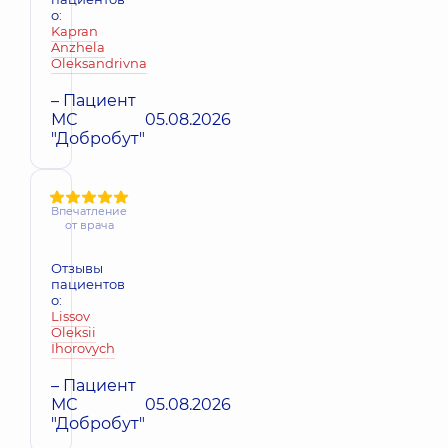
о:
Kapran
Anzhela
Oleksandrivna
– Пациент
МС
05.08.2026
"Добробут"
Впечатление
от врача
Отзывы
пациентов
о:
Lissov
Oleksii
Ihorovych
– Пациент
МС
05.08.2026
"Добробут"