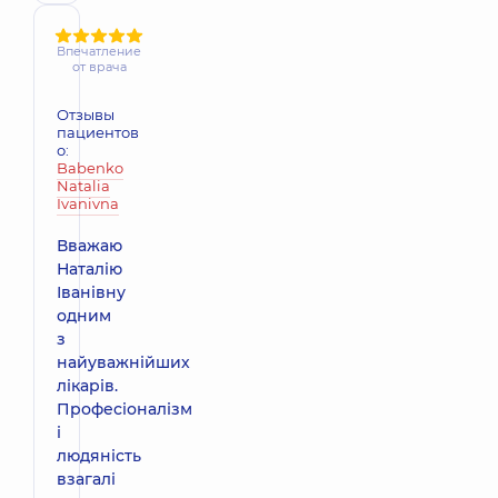
Впечатление
от врача
Отзывы
пациентов
о:
Babenko
Natalia
Ivanivna
Вважаю
Наталію
Іванівну
одним
з
найуважнійших
лікарів.
Професіоналізм
і
людяність
взагалі