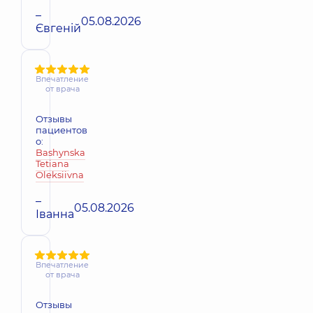
–
05.08.2026
Євгеній
Впечатление
от врача
Отзывы
пациентов
о:
Bashynska
Tetiana
Oleksiivna
–
05.08.2026
Іванна
Впечатление
от врача
Отзывы