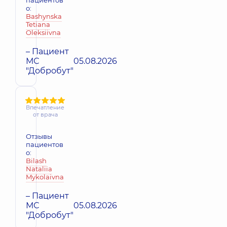
о:
Bashynska
Tetiana
Oleksiivna
– Пациент
МС
05.08.2026
"Добробут"
Впечатление
от врача
Отзывы
пациентов
о:
Bilash
Nataliia
Mykolaivna
– Пациент
МС
05.08.2026
"Добробут"