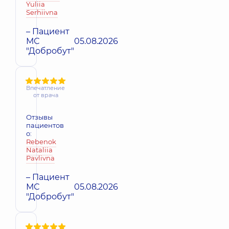
Yuliia
Serhiivna
– Пациент
МС
05.08.2026
"Добробут"
Впечатление
от врача
Отзывы
пациентов
о:
Rebenok
Nataliia
Pavlivna
– Пациент
МС
05.08.2026
"Добробут"