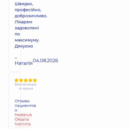
Швидко,
професійно,
доброзичливо.
Лікарем
задоволені
по
максимуму.
Дякуємо
–
04.08.2026
Наталія
Впечатление
от врача
Отзывы
пациентов
о:
Nesteruk
Oksana
Ivanivna