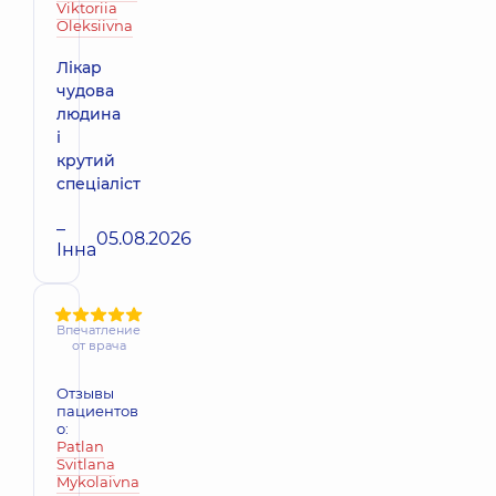
Viktoriia
Oleksiivna
Лікар
чудова
людина
і
крутий
спеціаліст
–
05.08.2026
Інна
Впечатление
от врача
Отзывы
пациентов
о:
Patlan
Svitlana
Mykolaivna