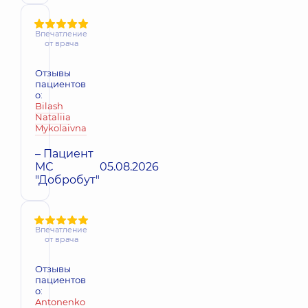
Впечатление
от врача
Отзывы
пациентов
о:
Bilash
Nataliia
Mykolaivna
– Пациент
МС
05.08.2026
"Добробут"
Впечатление
от врача
Отзывы
пациентов
о:
Antonenko