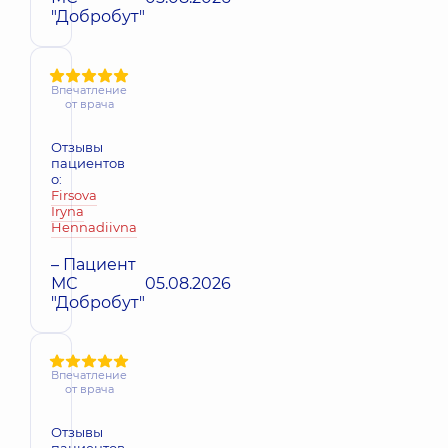
"Добробут"
Впечатление
от врача
Отзывы
пациентов
о:
Firsova
Iryna
Hennadiivna
– Пациент
МС
05.08.2026
"Добробут"
Впечатление
от врача
Отзывы
пациентов