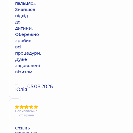
пальцях».
Знайшов
підхід
до
дитини.
Обережно
зробив
всі
процедури.
Дуже
задоволені
візитом.
–
05.08.2026
Юлія
Впечатление
от врача
Отзывы
пациентов