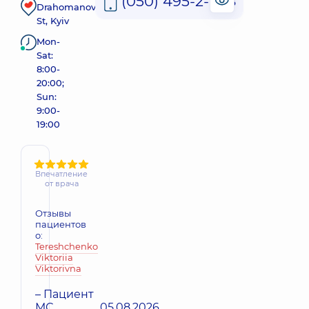
(050) 495-2-888
Drahomanova
St, Kyiv
Mon-
Sat:
8:00-
20:00;
Sun:
9:00-
19:00
Впечатление
от врача
Отзывы
пациентов
о:
Tereshchenko
Viktoriia
Viktorivna
– Пациент
МС
05.08.2026