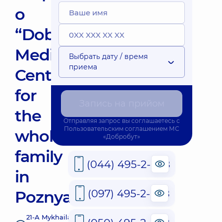
о
“Dobrobut”
Medical
Выбрать дату / время
приема
Center
for
Запись на прийом
the
Отправляя запрос вы соглашаетесь с
Пользовательским соглашением
МС
whole
«Добробут»
family
(044) 495-2-888
in
(097) 495-2-888
Poznyaky
21-A Mykhaila