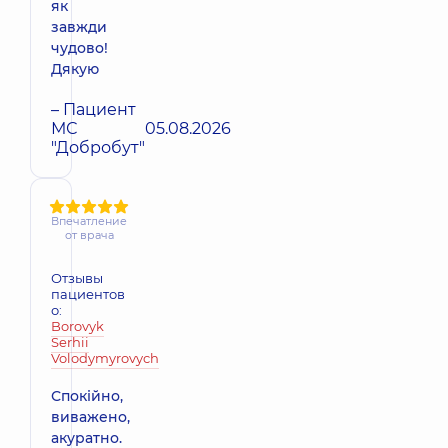
як
завжди
чудово!
Дякую
– Пациент
МС
05.08.2026
"Добробут"
Впечатление
от врача
Отзывы
пациентов
о:
Borovyk
Serhii
Volodymyrovych
Спокійно,
виважено,
акуратно.