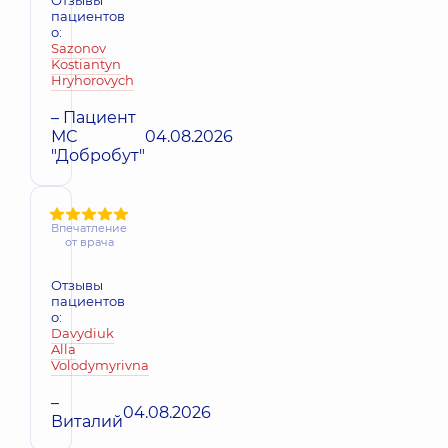
пациентов
о:
Sazonov
Kostiantyn
Hryhorovych
– Пациент
МС
04.08.2026
"Добробут"
Впечатление
от врача
Отзывы
пациентов
о:
Davydiuk
Alla
Volodymyrivna
–
04.08.2026
Виталий