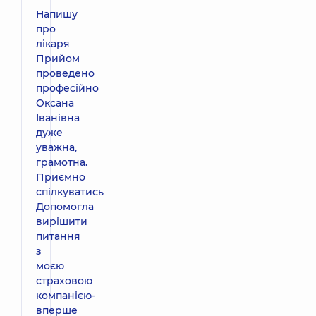
Напишу
про
лікаря
Прийом
проведено
професійно
Оксана
Іванівна
дуже
уважна,
грамотна.
Приємно
спілкуватись
Допомогла
вирішити
питання
з
моєю
страховою
компанією-
вперше