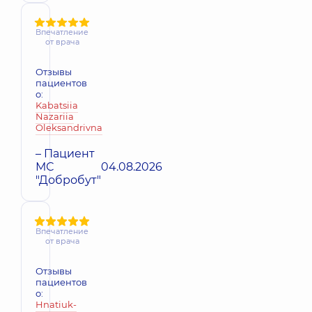
Впечатление
от врача
Отзывы
пациентов
о:
Kabatsiia
Nazariia
Oleksandrivna
– Пациент
МС
04.08.2026
"Добробут"
Впечатление
от врача
Отзывы
пациентов
о:
Hnatiuk-