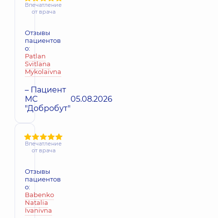
Впечатление
от врача
Отзывы
пациентов
о:
Patlan
Svitlana
Mykolaivna
– Пациент
МС
05.08.2026
"Добробут"
Впечатление
от врача
Отзывы
пациентов
о:
Babenko
Natalia
Ivanivna