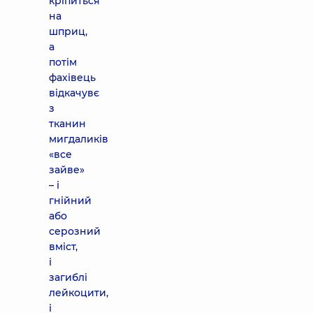
кріпиться
на
шприц,
а
потім
фахівець
відкачувє
з
тканин
мигдаликів
«все
зайве»
– і
гнійний
або
серозний
вміст,
і
загиблі
лейкоцити,
і