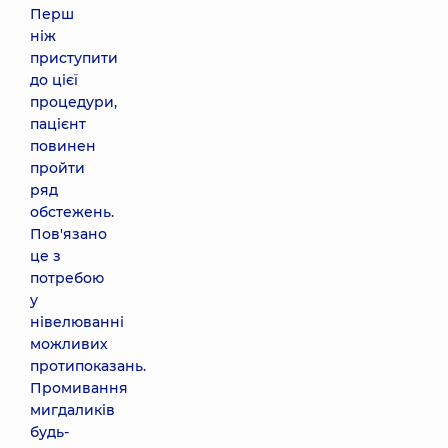
Перш
ніж
приступити
до цієї
процедури,
пацієнт
повинен
пройти
ряд
обстежень.
Пов'язано
це з
потребою
у
нівелюванні
можливих
протипоказань.
Промивання
мигдаликів
будь-