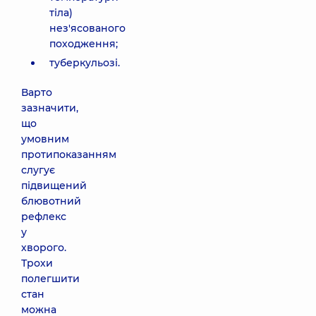
тіла)
нез'ясованого
походження;
туберкульозі.
Варто
зазначити,
що
умовним
протипоказанням
слугує
підвищений
блювотний
рефлекс
у
хворого.
Трохи
полегшити
стан
можна