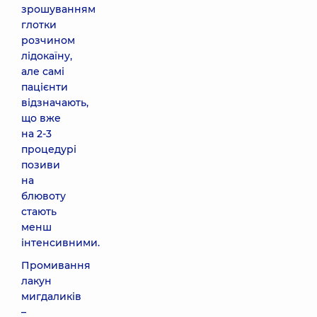
зрошуванням
глотки
розчином
лідокаїну,
але самі
пацієнти
відзначають,
що вже
на 2-3
процедурі
позиви
на
блювоту
стають
менш
інтенсивними.
Промивання
лакун
мигдаликів
–