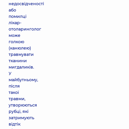
недосвідченості
або
помилці
лікар-
отоларинголог
може
голкою
(канюлею)
травмувати
тканини
мигдаликів.
У
майбутньому,
після
такої
травми,
утворюються
рубці, які
затримують
відтік