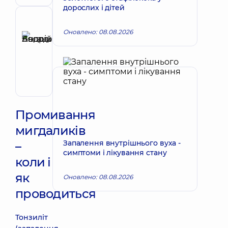
дорослих і дітей
дитячий
Рецензент
Оновлено: 08.08.2026
Басацький
Андрій
Запис до лікаря
Володимирович
Хірург
ендоваскулярний
Промивання
мигдаликів
Запалення внутрішнього вуха -
–
симптоми і лікування стану
коли і
як
Оновлено: 08.08.2026
проводиться
Тонзиліт