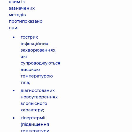
яким із
зазначених
методів
протипоказано
при:
гострих
інфекційних
захворюваннях,
які
супроводжуються
високою
температурою
тіла;
діагностованих
новоутвореннях
злоякісного
характеру;
гіпертермії
(підвищення
температури