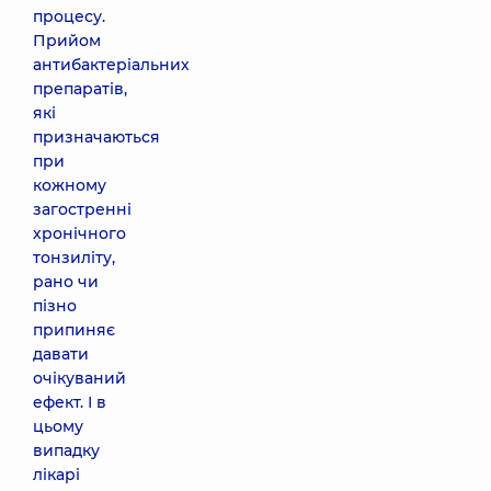
процесу.
Прийом
антибактеріальних
препаратів,
які
призначаються
при
кожному
загостренні
хронічного
тонзиліту,
рано чи
пізно
припиняє
давати
очікуваний
ефект. І в
цьому
випадку
лікарі