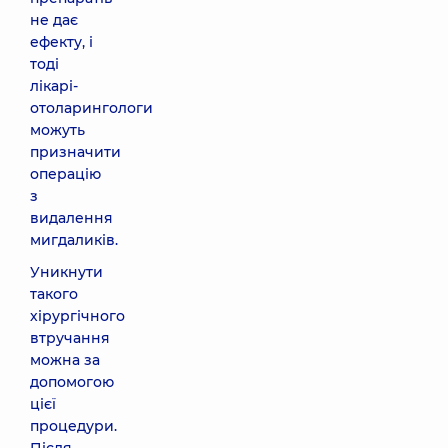
не дає
ефекту, і
тоді
лікарі-
отоларингологи
можуть
призначити
операцію
з
видалення
мигдаликів.
Уникнути
такого
хірургічного
втручання
можна за
допомогою
цієї
процедури.