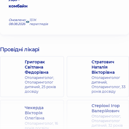
комбайн
Оновлено:
13.1К
08.08.2026
переглядів
Провідні лікарі
Григорак
Стратович
Світлана
Наталія
Федорівна
Вікторівна
Отоларинголог;
Отоларинголог
Отоларинголог
дитячий;
дитячий,
25 років
Отоларинголог,
33
досвіду
років досвіду
Стеріоні Ігор
Чекерда
Валерійович
Вікторія
Отоларинголог;
Олегівна
Отоларинголог
Отоларинголог,
16
дитячий,
32 років
років досвіду