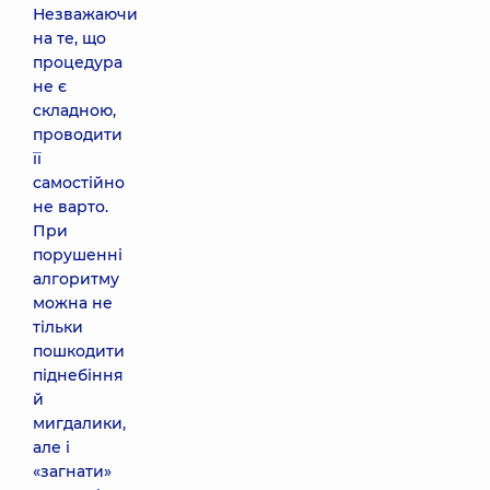
Незважаючи
на те, що
процедура
не є
складною,
проводити
її
самостійно
не варто.
При
порушенні
алгоритму
можна не
тільки
пошкодити
піднебіння
й
мигдалики,
але і
«загнати»