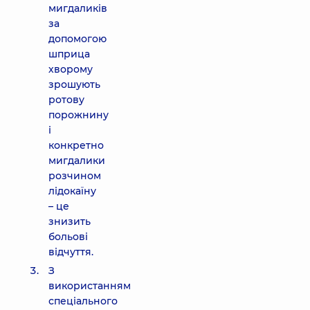
мигдаликів
за
допомогою
шприца
хворому
зрошують
ротову
порожнину
і
конкретно
мигдалики
розчином
лідокаїну
– це
знизить
больові
відчуття.
З
використанням
спеціального