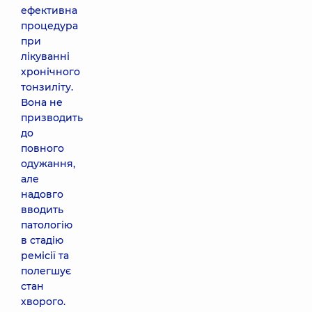
ефективна
процедура
при
лікуванні
хронічного
тонзиліту.
Вона не
призводить
до
повного
одужання,
але
надовго
вводить
патологію
в стадію
ремісії та
полегшує
стан
хворого.