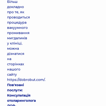
Більш
докладно
про те, як
проводиться
процедура
вакуумного
промивання
мигдаликів
у клініці,
можна
дізнатися
на
сторінках
нашого
сайту
https://dobrobut.com/.
Пов'язані
послуги:
Консультація
отоларинголога
ЛОР-