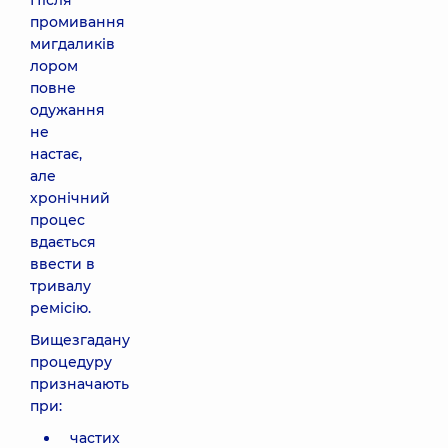
Після
промивання
мигдаликів
лором
повне
одужання
не
настає,
але
хронічний
процес
вдається
ввести в
тривалу
ремісію.
Вищезгадану
процедуру
призначають
при:
частих