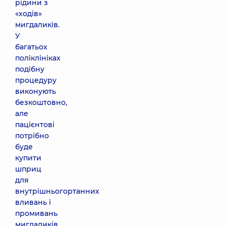
рідини з
«ходів»
мигдаликів.
У
багатьох
поліклініках
подібну
процедуру
виконують
безкоштовно,
але
пацієнтові
потрібно
буде
купити
шприц
для
внутрішньогортанних
вливань і
промивань
мигдаликів.