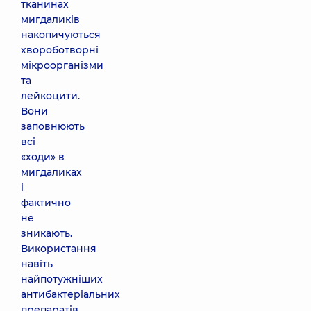
тканинах
мигдаликів
накопичуються
хвороботворні
мікроорганізми
та
лейкоцити.
Вони
заповнюють
всі
«ходи» в
мигдаликах
і
фактично
не
зникають.
Використання
навіть
найпотужніших
антибактеріальних
препаратів