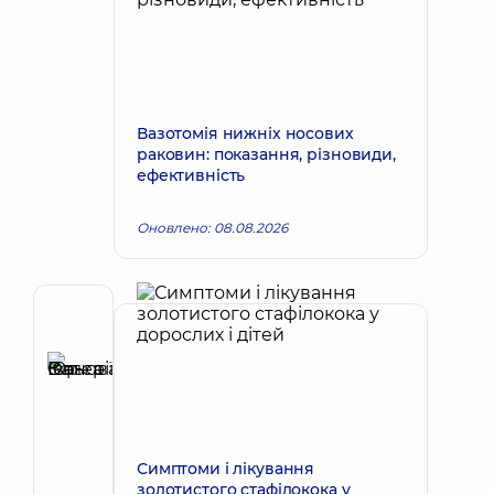
Вазотомія нижніх носових
раковин: показання, різновиди,
ефективність
Оновлено: 08.08.2026
Автор
Іванова-
Юр
Запис до лікаря
Ольга
Валеріївна
Отоларинголог;
Симптоми і лікування
Алерголог;
золотистого стафілокока у
Отоларинголог