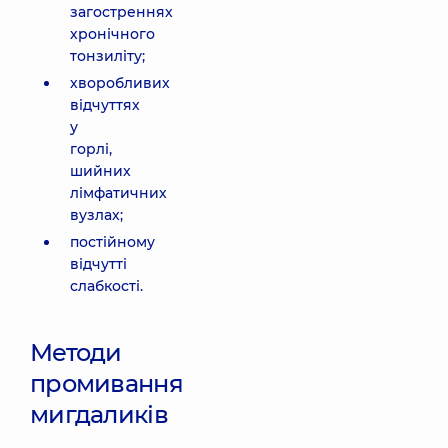
загостреннях
хронічного
тонзиліту;
хворобливих
відчуттях
у
горлі,
шийних
лімфатичних
вузлах;
постійному
відчутті
слабкості.
Методи
промивання
мигдаликів