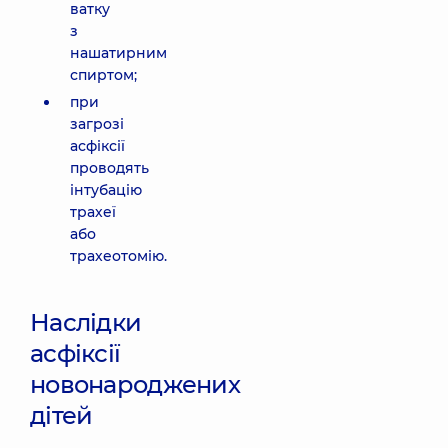
ватку
з
нашатирним
спиртом;
при
загрозі
асфіксії
проводять
інтубацію
трахеї
або
трахеотомію.
Наслідки
асфіксії
новонароджених
дітей