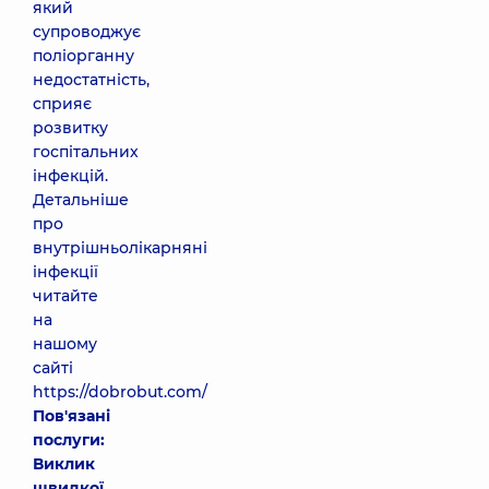
який
супроводжує
поліорганну
недостатність,
сприяє
розвитку
госпітальних
інфекцій.
Детальніше
про
внутрішньолікарняні
інфекції
читайте
на
нашому
сайті
https://dobrobut.com/
Пов'язані
послуги:
Виклик
швидкої