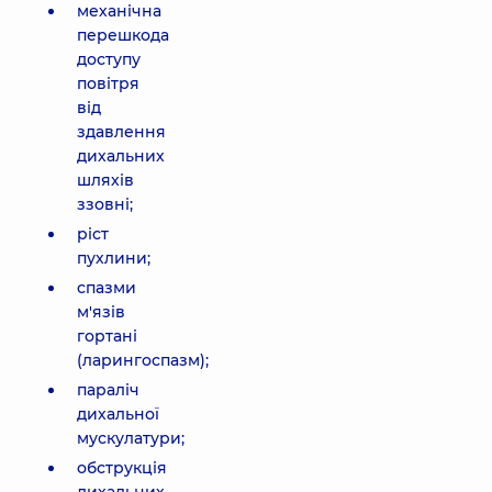
механічна
перешкода
доступу
повітря
від
здавлення
дихальних
шляхів
ззовні;
ріст
пухлини;
спазми
м'язів
гортані
(ларингоспазм);
параліч
дихальної
мускулатури;
обструкція