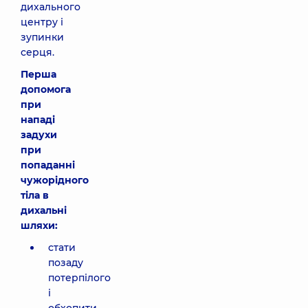
дихального
центру і
зупинки
серця.
Перша
допомога
при
нападі
задухи
при
попаданні
чужорідного
тіла в
дихальні
шляхи:
стати
позаду
потерпілого
і