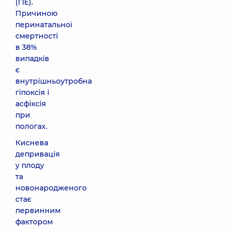
(ГІЕ).
Причиною
перинатальної
смертності
в 38%
випадків
є
внутрішньоутробна
гіпоксія і
асфіксія
при
пологах.
Киснева
депривація
у плоду
та
новонародженого
стає
первинним
фактором