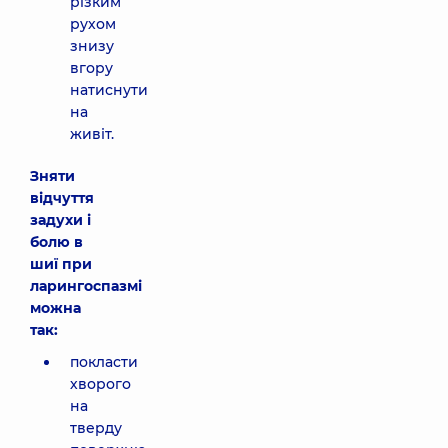
різким
рухом
знизу
вгору
натиснути
на
живіт.
Зняти
відчуття
задухи і
болю в
шиї при
ларингоспазмі
можна
так:
покласти
хворого
на
тверду