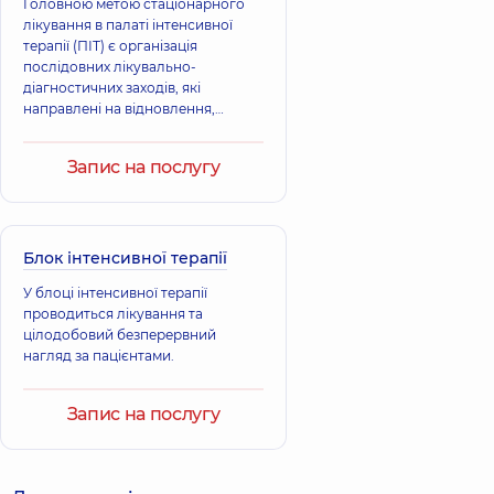
Головною метою стаціонарного
лікування в палаті інтенсивної
терапії (ПІТ) є організація
послідовних лікувально-
діагностичних заходів, які
направлені на відновлення,
стабілізацію та підтримку
основних життєво важливих
Запис на послугу
функцій організму при
патологічних станах, які
потенційно загрозливі для життя.
Блок інтенсивної терапії
У блоці інтенсивної терапії
проводиться лікування та
цілодобовий безперервний
нагляд за пацієнтами.
Запис на послугу