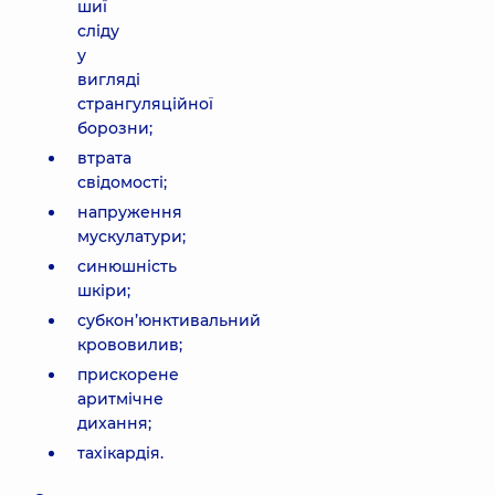
шиї
сліду
у
вигляді
странгуляційної
борозни;
втрата
свідомості;
напруження
мускулатури;
синюшність
шкіри;
субкон’юнктивальний
крововилив;
прискорене
аритмічне
дихання;
тахікардія.