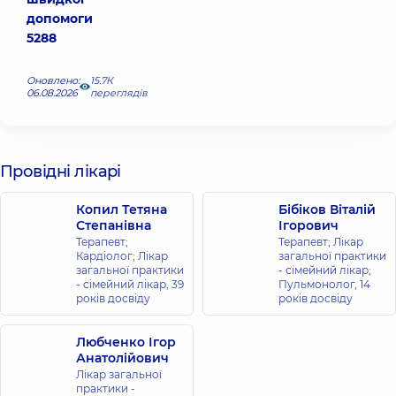
допомоги
5288
Оновлено:
15.7К
06.08.2026
переглядів
Провідні лікарі
Копил Тетяна
Бібіков Віталій
Степанівна
Ігорович
Терапевт;
Терапевт; Лікар
Кардіолог; Лікар
загальної практики
загальної практики
- сімейний лікар;
- сімейний лікар,
39
Пульмонолог,
14
років досвіду
років досвіду
Любченко Ігор
Анатолійович
Лікар загальної
практики -