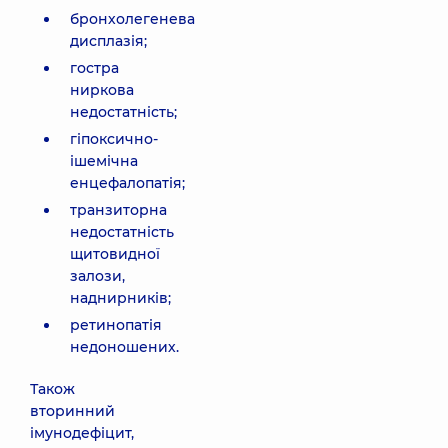
бронхолегенева
дисплазія;
гостра
ниркова
недостатність;
гіпоксично-
ішемічна
енцефалопатія;
транзиторна
недостатність
щитовидної
залози,
наднирників;
ретинопатія
недоношених.
Також
вторинний
імунодефіцит,