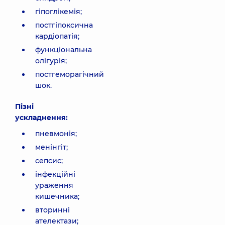
гіпоглікемія;
постгіпоксична
кардіопатія;
функціональна
олігурія;
постгеморагічний
шок.
Пізні
ускладнення:
пневмонія;
менінгіт;
сепсис;
інфекційні
ураження
кишечника;
вторинні
ателектази;