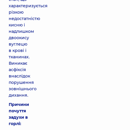
характеризується
різкою
недостатністю
кисню і
надлишком
двоокису
вуглецю
в крові і
тканинах.
Виникає
асфіксія
внаслідок
порушення
зовнішнього
дихання.
Причини
почуття
задухи в
горлі: