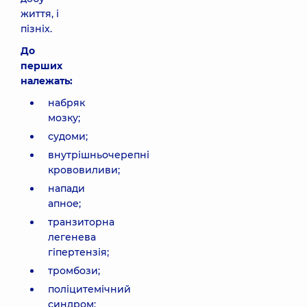
життя, і
пізніх.
До
перших
належать:
набряк
мозку;
судоми;
внутрішньочерепні
крововиливи;
напади
апное;
транзиторна
легенева
гіпертензія;
тромбози;
поліцитемічний
синдром;