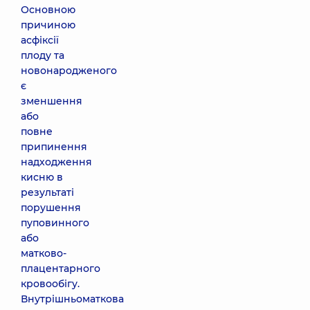
Основною
причиною
асфіксії
плоду та
новонародженого
є
зменшення
або
повне
припинення
надходження
кисню в
результаті
порушення
пуповинного
або
матково-
плацентарного
кровообігу.
Внутрішньоматкова