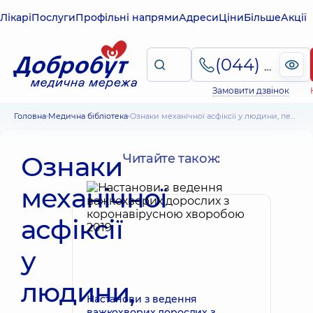
Лікарі
Послуги
Профільні напрями
Адреси
Ціни
Більше
Акції
(044) 495-2-888
Замовити дзвінок
Головна
Медична бібліотека
Ознаки механічної асфіксії у людини, перша допомога при задусі
Ознаки
Читайте також:
механічної
асфіксії
у
людини,
Настанови з ведення
важкохворих дорослих з