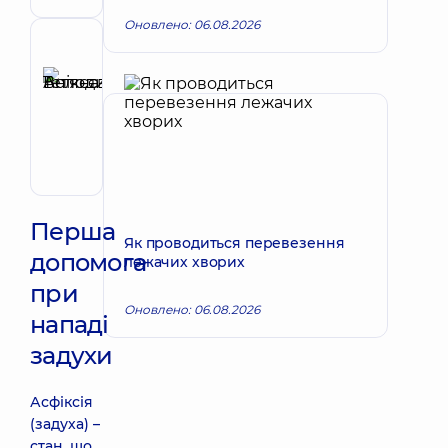
дитячий
Оновлено: 06.08.2026
Рецензент
Анікєєва
Тетяна
Запис до лікаря
Володимирівна
Терапевт;
Кардіолог;
Ревматолог
Перша
Як проводиться перевезення
допомога
лежачих хворих
при
Оновлено: 06.08.2026
нападі
задухи
Асфіксія
(задуха) –
стан, що