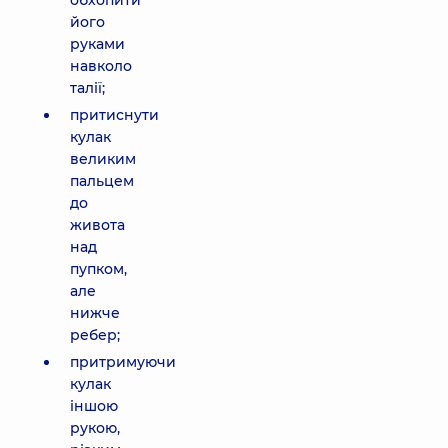
обхопити
його
руками
навколо
талії;
притиснути
кулак
великим
пальцем
до
живота
над
пупком,
але
нижче
ребер;
притримуючи
кулак
іншою
рукою,