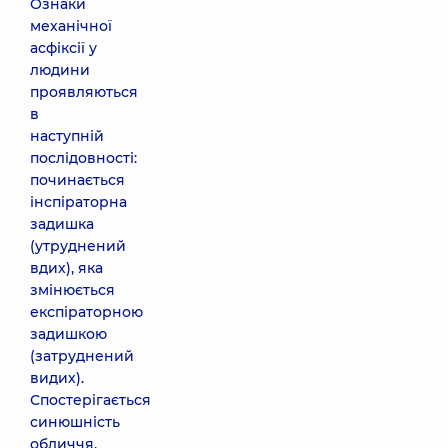
Ознаки
механічної
асфіксії у
людини
проявляються
в
наступній
послідовності:
починається
інспіраторна
задишка
(утруднений
вдих), яка
змінюється
експіраторною
задишкою
(затруднений
видих).
Спостерігається
синюшність
обличчя,