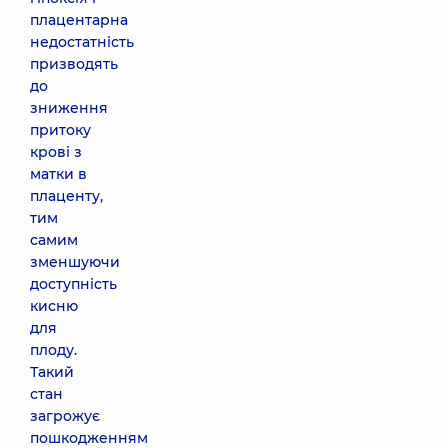
плацентарна
недостатність
призводять
до
зниження
притоку
крові з
матки в
плаценту,
тим
самим
зменшуючи
доступність
кисню
для
плоду.
Такий
стан
загрожує
пошкодженням