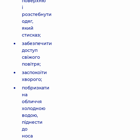
поверхню
і
розстебнути
одяг,
який
стискаэ;
забезпечити
доступ
свіжого
повітря;
заспокоїти
хворого;
побризкати
на
обличчя
холодною
водою,
піднести
до
носа