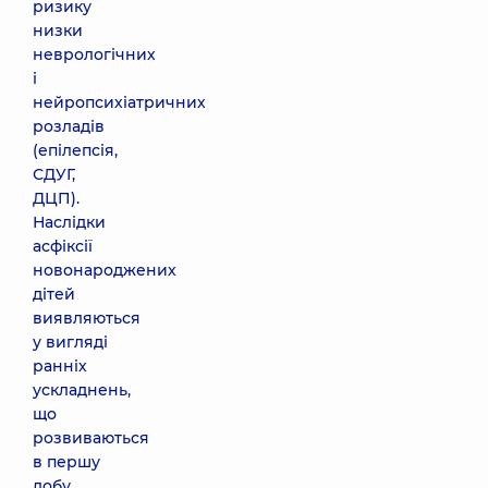
ризику
низки
неврологічних
і
нейропсихіатричних
розладів
(епілепсія,
СДУГ,
ДЦП).
Наслідки
асфіксії
новонароджених
дітей
виявляються
у вигляді
ранніх
ускладнень,
що
розвиваються
в першу
добу