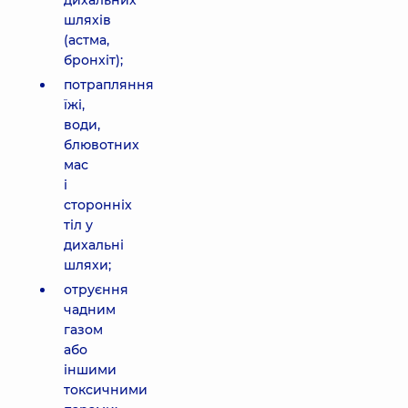
дихальних
шляхів
(астма,
бронхіт);
потрапляння
їжі,
води,
блювотних
мас
і
сторонніх
тіл у
дихальні
шляхи;
отруєння
чадним
газом
або
іншими
токсичними