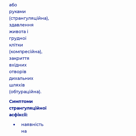
або
руками
(странгуляційна),
здавлення
живота і
грудної
клітки
(компресійна),
закриття
вхідних
отворів
дихальних
шляхів
(обтураційна).
Симптоми
странгуляційної
асфіксії:
наявність
на