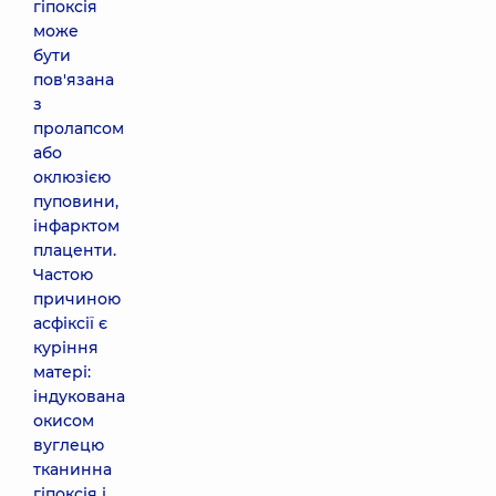
гіпоксія
може
бути
пов'язана
з
пролапсом
або
оклюзією
пуповини,
інфарктом
плаценти.
Частою
причиною
асфіксії є
куріння
матері:
індукована
окисом
вуглецю
тканинна
гіпоксія і