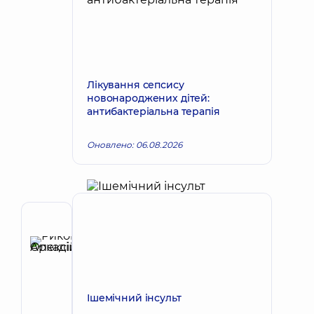
Лікування сепсису
новонароджених дітей:
антибактеріальна терапія
Оновлено: 06.08.2026
Автор
Риков
Олексій
Запис до лікаря
Аркадійович
Педіатр;
Ішемічний інсульт
Гастроентеролог