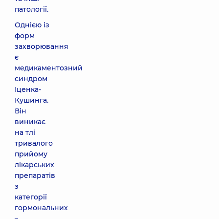
патології.
Однією із
форм
захворювання
є
медикаментозний
синдром
Іценка-
Кушинга.
Він
виникає
на тлі
тривалого
прийому
лікарських
препаратів
з
категорії
гормональних
–