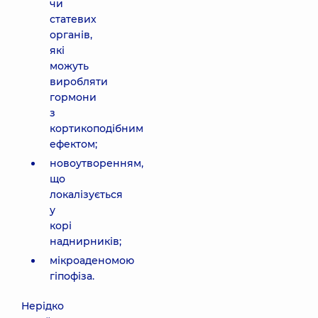
чи
статевих
органів,
які
можуть
виробляти
гормони
з
кортикоподібним
ефектом;
новоутворенням,
що
локалізується
у
корі
наднирників;
мікроаденомою
гіпофіза.
Нерідко