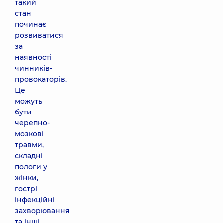
такий
стан
починає
розвиватися
за
наявності
чинників-
провокаторів.
Це
можуть
бути
черепно-
мозкові
травми,
складні
пологи у
жінки,
гострі
інфекційні
захворювання
та інші