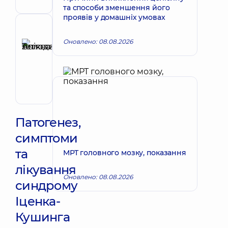
та способи зменшення його
проявів у домашніх умовах
Рецензент
Оновлено: 08.08.2026
Анікєєва
Тетяна
Запис до лікаря
Володимирівна
Терапевт;
Кардіолог;
Ревматолог
Патогенез,
симптоми
та
МРТ головного мозку, показання
лікування
Оновлено: 08.08.2026
синдрому
Іценка-
Кушинга