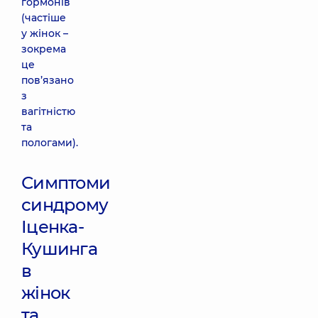
гормонів
(частіше
у жінок –
зокрема
це
пов’язано
з
вагітністю
та
пологами).
Симптоми
синдрому
Іценка-
Кушинга
в
жінок
та