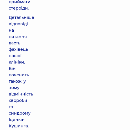
приймати
стероїди.
Детальніше
відповіді
на
питання
дасть
фахівець
нашої
клініки.
Він
пояснить
також, у
чому
відмінність
хвороби
та
синдрому
Іценка-
Кушинга.