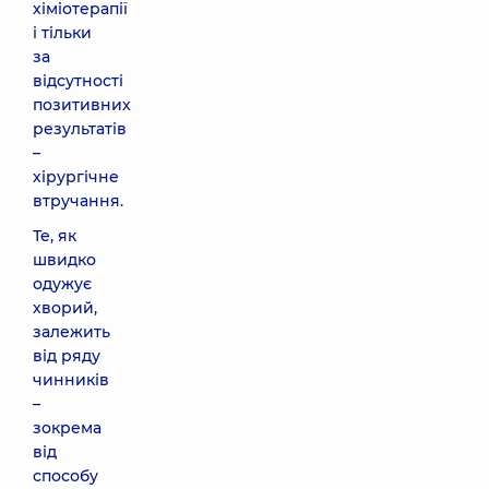
хіміотерапії
і тільки
за
відсутності
позитивних
результатів
–
хірургічне
втручання.
Те, як
швидко
одужує
хворий,
залежить
від ряду
чинників
–
зокрема
від
способу