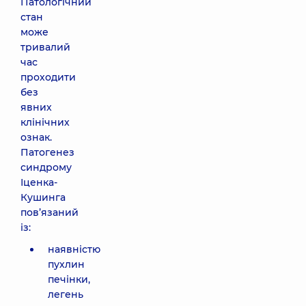
Патологічний
стан
може
тривалий
час
проходити
без
явних
клінічних
ознак.
Патогенез
синдрому
Іценка-
Кушинга
пов’язаний
із:
наявністю
пухлин
печінки,
легень