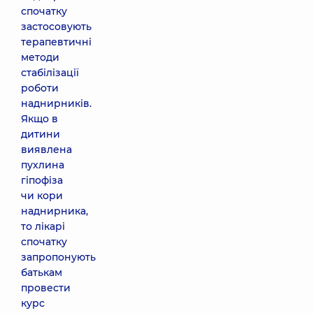
спочатку
застосовують
терапевтичні
методи
стабілізації
роботи
наднирників.
Якщо в
дитини
виявлена
пухлина
гіпофіза
чи кори
наднирника,
то лікарі
спочатку
запропонують
батькам
провести
курс