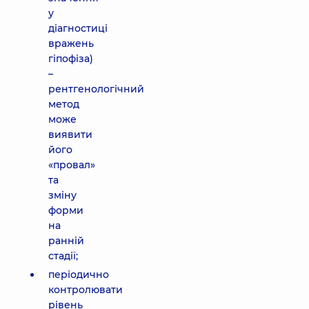
у
діагностиці
вражень
гіпофіза)
–
рентгенологічний
метод
може
виявити
його
«провал»
та
зміну
форми
на
ранній
стадії;
періодично
контролювати
рівень