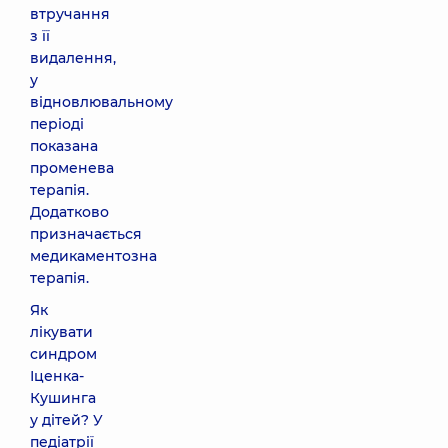
втручання
з її
видалення,
у
відновлювальному
періоді
показана
променева
терапія.
Додатково
призначається
медикаментозна
терапія.
Як
лікувати
синдром
Іценка-
Кушинга
у дітей? У
педіатрії