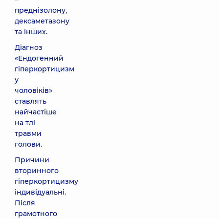
преднізолону,
дексаметазону
та інших.
Діагноз
«Ендогенний
гіперкортицизм
у
чоловіків»
ставлять
найчастіше
на тлі
травми
голови.
Причини
вторинного
гіперкортицизму
індивідуальні.
Після
грамотного