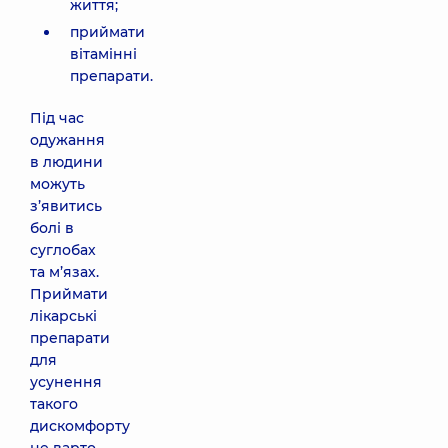
життя;
приймати
вітамінні
препарати.
Під час
одужання
в людини
можуть
з’явитись
болі в
суглобах
та м’язах.
Приймати
лікарські
препарати
для
усунення
такого
дискомфорту