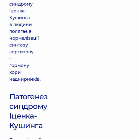
синдрому
Іценка-
Кушинга
в людини
полягає в
нормалізації
синтезу
кортизолу
–
гормону
кори
наднирників.
Патогенез
синдрому
Іценка-
Кушинга