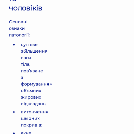
чоловіків
Основні
ознаки
патології:
суттєве
збільшення
ваги
тіла,
пов’язане
з
формуванням
об’ємних
жирових
відкладань;
витончення
шкірних
покривів;
акне.