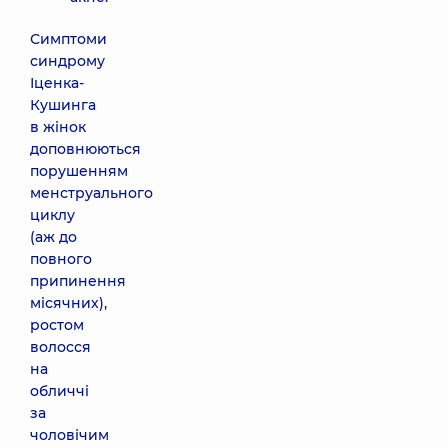
Симптоми
синдрому
Іценка-
Кушинга
в жінок
доповнюються
порушенням
менструального
циклу
(аж до
повного
припинення
місячних),
ростом
волосся
на
обличчі
за
чоловічим