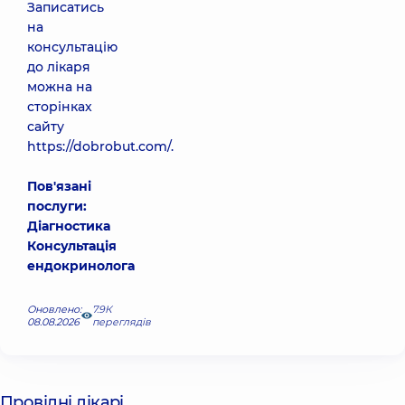
Записатись
на
консультацію
до лікаря
можна на
сторінках
сайту
https://dobrobut.com/
.
Пов'язані
послуги:
Діагностика
Консультація
ендокринолога
Оновлено:
7.9К
08.08.2026
переглядів
Провідні лікарі