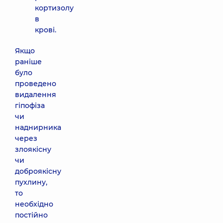
кортизолу
в
крові.
Якщо
раніше
було
проведено
видалення
гіпофіза
чи
наднирника
через
злоякісну
чи
доброякісну
пухлину,
то
необхідно
постійно