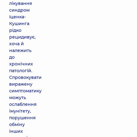
лікування
синдром
Іценка-
Кушинга
рідко
рецидивує,
хоча й
належить
до
хронічних
патологій.
Спровокувати
виражену
симптоматику
можуть
ослаблення
імунітету,
порушення
обміну
інших