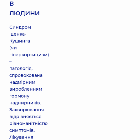
в
людини
Синдром
Іценка-
Кушинга
(чи
гіперкортицизм)
–
патологія,
спровокована
надмірним
виробленням
гормону
наднирників.
Захворювання
відрізняється
різноманітністю
симптомів.
Лікування