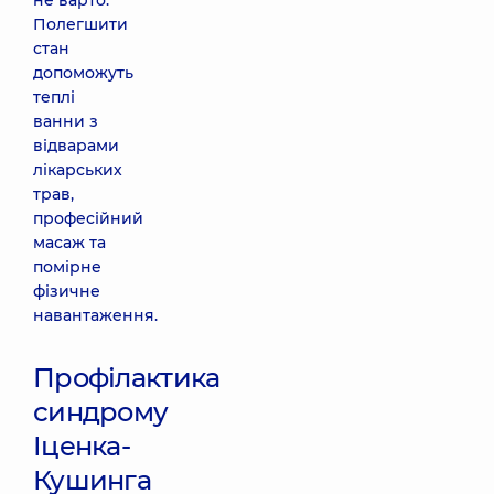
не варто.
Полегшити
стан
допоможуть
теплі
ванни з
відварами
лікарських
трав,
професійний
масаж та
помірне
фізичне
навантаження.
Профілактика
синдрому
Іценка-
Кушинга