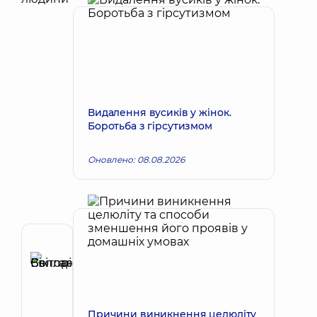
Видалення вусиків у жінок.
Боротьба з гірсутизмом
Оновлено: 08.08.2026
Автор
Болгарська
Запис до лікаря
Світлана
Вікторівна
Причини виникнення целюліту
Ендокринолог