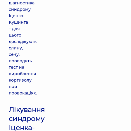
діагностика
синдрому
Іценка-
Кушинга
– для
цього
досліджують
слину,
сечу,
проводять
тест на
вироблення
кортизолу
при
провокаціях.
Лікування
синдрому
Іценка-