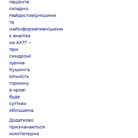
пацієнта
складно.
Найдостовірнішими
та
найінформативнішими
є аналізи
на АКТГ –
при
синдромі
Іценка-
Кушинга
кількість
гормону
в крові
буде
суттєво
збільшена.
Додатково
призначаються
комп’ютерна