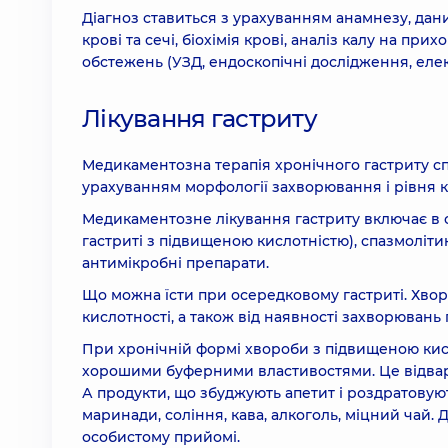
Діагноз ставиться з урахуванням анамнезу, дани
крові та сечі, біохімія крові, аналіз калу на при
обстежень (УЗД, ендоскопічні дослідження, еле
Лікування гастриту
Медикаментозна терапія хронічного гастриту 
урахуванням морфології захворювання і рівня к
Медикаментозне лікування гастриту включає в 
гастриті з підвищеною кислотністю), спазмоліт
антимікробні препарати.
Що можна їсти при осередковому гастриті. Хвор
кислотності, а також від наявності захворювань
При хронічній формі хвороби з підвищеною кисл
хорошими буферними властивостями. Це відварне 
А продукти, що збуджують апетит і роздратовуют
маринади, соління, кава, алкоголь, міцний чай. 
особистому прийомі.