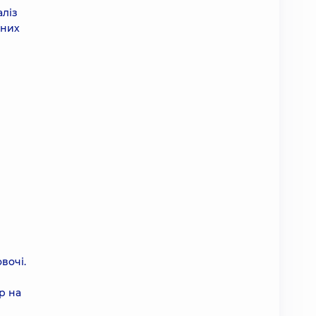
аліз
ьних
з
вочі.
р на