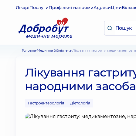
Лікарі
Послуги
Профільні напрями
Адреси
Ціни
Більш
Головна
Медична бібліотека
Лікування гастриту: медикаментозн
Лікування гастрит
народними засоба
Гастроентерологія
Дієтологія