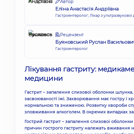
Автор
Еліна Анастасія Андріївна
Гастроентеролог; Лікар з ультразвукової 
Рецензент
Буяновський Руслан Васильови
Гастроентеролог
Лікування гастриту: медикаме
медицини
Гастрит – запалення слизової оболонки шлунка
засвоюваності їжі. Захворювання має гостру і х
нормальною та зниженою. Розвитку хвороби спр
зловживання алкоголем. В окремих випадках за
Гострий гастрит – запалення слизової оболонк
причин гострого гастриту належать вживання не