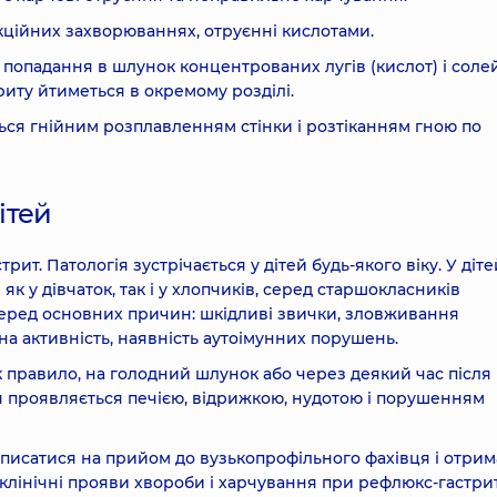
ційних захворюваннях, отруєнні кислотами.
 попадання в шлунок концентрованих лугів (кислот) і соле
иту йтиметься в окремому розділі.
ься гнійним розплавленням стінки і розтіканням гною по
ітей
рит. Патологія зустрічається у дітей будь-якого віку. У діте
к у дівчаток, так і у хлопчиків, серед старшокласників
Серед основних причин: шкідливі звички, зловживання
на активність, наявність аутоімунних порушень.
як правило, на голодний шлунок або через деякий час після
я проявляється печією, відрижкою, нудотою і порушенням
аписатися на прийом до вузькопрофільного фахівця і отрим
о клінічні прояви хвороби і харчування при рефлюкс-гастрит