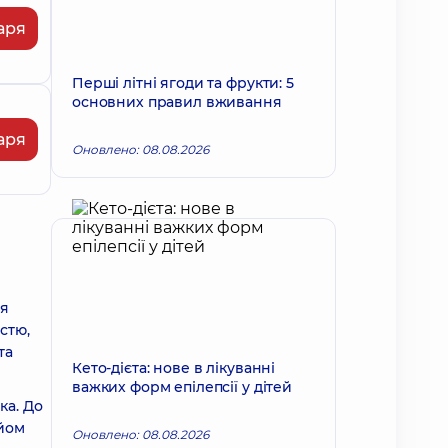
аря
Перші літні ягоди та фрукти: 5
основних правил вживання
аря
Оновлено: 08.08.2026
ня
стю,
та
Кето-дієта: нове в лікуванні
важких форм епілепсії у дітей
ка. До
ийом
Оновлено: 08.08.2026