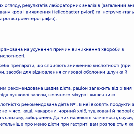
х огляду, результатів лабораторних аналізів (загальний ан
ховану кров і виявлення Helicobacter pylori) та інструментал
ктрогастроентерографія).
спрямована на усунення причин виникнення хвороби з
ислотності.
себе препарати, що сприяють зниженню кислотності (при
ики, засоби для відновлення слизової оболонки шлунка й
им рекомендована щадна дієта, раціон залежить від рівня
 підшлункової залози, жовчного міхура і кишечника.
отністю рекомендована дієта №1. В неї входять продукти 
м'ясо, каші, макарони, чорний хліб, тушковані й парові о
ь слизову, заборонені. До них належать копченості, соуси,
Детальніше про меню дієти при гастриті вам розповість ліка