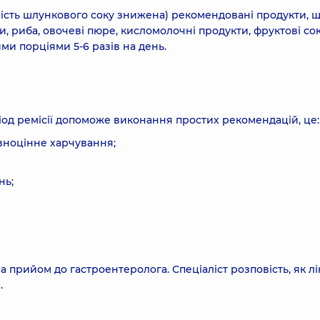
ність шлункового соку знижена) рекомендовані продукти, 
и, риба, овочеві пюре, кисломолочні продукти, фруктові сок
ми порціями 5-6 разів на день.
од ремісії допоможе виконання простих рекомендацій, це:
вноцінне харчування;
нь;
 прийом до гастроентеролога. Спеціаліст розповість, як лі
.