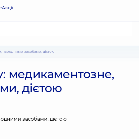
е
Акції
е, народними засобами, дієтою
у: медикаментозне,
ми, дієтою