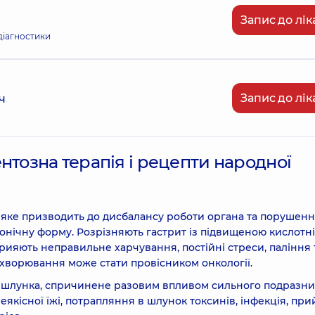
Запис до лік
діагностики
Запис до лік
ч
нтозна терапія і рецепти народної
, яке призводить до дисбалансу роботи органа та порушен
ронічну форму. Розрізняють гастрит із підвищеною кислотні
ияють неправильне харчування, постійні стреси, паління 
хворювання може стати провісником онкології.
и шлунка, спричинене разовим впливом сильного подразни
якісної їжі, потрапляння в шлунок токсинів, інфекція, пр