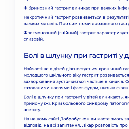
Фібринозний гастрит виникає при важких інфек
Некротичний гастрит розвивається в результаті
важких металів. Про симптоми ерозивного гастр
Флегмонозний (гнійний) гастрит характеризуєт
слизовій.
Болі в шлунку при гастриті у д
Найчастіше в дітей діагностується хронічний гаст
молодшого шкільного віку гастрит розвивається я
захворювання зустрічається частіше в юнаків. 
газованими напоями і фаст-фудом, низька фізич
Болі в шлунку при гастриті у дітей виникають, 
прийому їжі. Крім больового синдрому патологі
апетиту.
На нашому сайті Добробут.ком ви маєте змогу з
відповіді на всі запитання. Лікар розповість пр