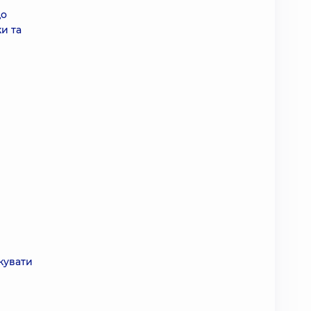
що
и та
кувати