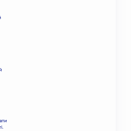
й
й
ати
і.