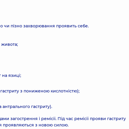
но чи пізно захворювання проявить себе.
 живота;
 на язиці;
гастриту з пониженою кислотністю);
 антрального гастриту).
ми загострення і ремісії. Під час ремісії прояви гастриту
ня проявляються з новою силою.