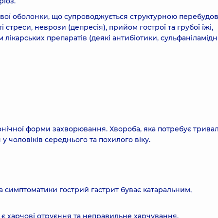
ріоз.
ової оболонки, що супроводжується структурною перебудо
стреси, неврози (депресія), прийом гострої та грубої їжі,
ікарських препаратів (деякі антибіотики, сульфаніламідні
нічної форми захворювання. Хвороба, яка потребує тривал
у чоловіків середнього та похилого віку.
а симптоматики гострий гастрит буває катаральним,
 є харчові отруєння та неправильне харчування.