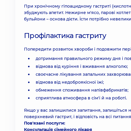
При хронічному гіпоацидному гастриті (кислот
збуджують апетит. Нежирне м'ясо, парові котлет
бульйони – основа дієти. Їсти потрібно невелики
Профілактика гастриту
Попередити розвиток хвороби і подовжити пері
дотримання правильного режиму дня і по
відмова від куріння і вживання алкоголю;
своєчасне лікування запальних захворюва
відмова від недоброякісної їжі;
обмеження споживання напівфабрикатів;
сприятлива атмосфера в сім'ї й на роботі.
Якщо у вас залишилися запитання, запишіться на
поверхневий гастрит, і відповість на всі питання
Пов'язані послуги:
Консультація сімейного лікаря