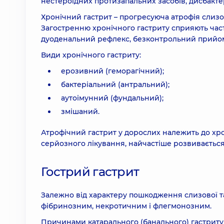
нестероїдних протизапальних засобів, дисбакте
Хронічний гастрит – прогресуюча атрофія слиз
Загостренню хронічного гастриту сприяють часті 
дуоденальний рефлекс, безконтрольний прийом л
Види хронічного гастриту:
ерозивний (геморагічний);
бактеріальний (антральний);
аутоімунний (фундальний);
змішаний.
Атрофічний гастрит у дорослих належить до хро
серйозного лікування, найчастіше розвивається 
Гострий гастрит
Залежно від характеру пошкодження слизової т
фібринозним, некротичним і флегмонозним.
Причинами катарального (банального) гастриту