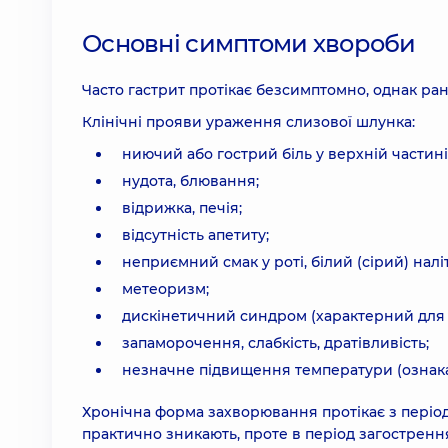
Основні симптоми хвороби
Часто гастрит протікає безсимптомно, однак ра
Клінічні прояви ураження слизової шлунка:
ниючий або гострий біль у верхній частині
нудота, блювання;
відрижка, печія;
відсутність апетиту;
неприємний смак у роті, білий (сірий) наліт
метеоризм;
дискінетичний синдром (характерний для 
запаморочення, слабкість, дратівливість;
незначне підвищення температури (ознака
Хронічна форма захворювання протікає з періода
практично зникають, проте в період загострен