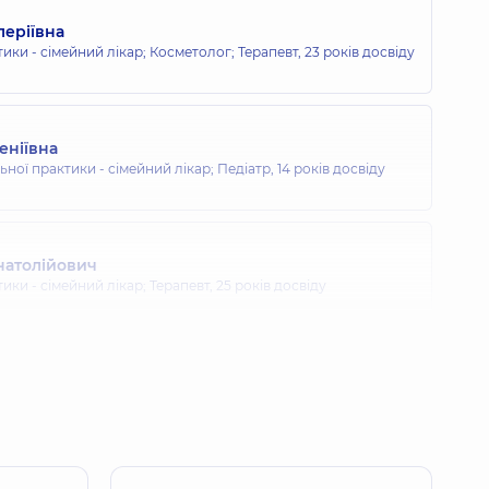
леріївна
тики - сімейний лікар; Косметолог; Терапевт,
23 років досвіду
еніївна
льної практики - сімейний лікар; Педіатр,
14 років досвіду
натолійович
тики - сімейний лікар; Терапевт,
25 років досвіду