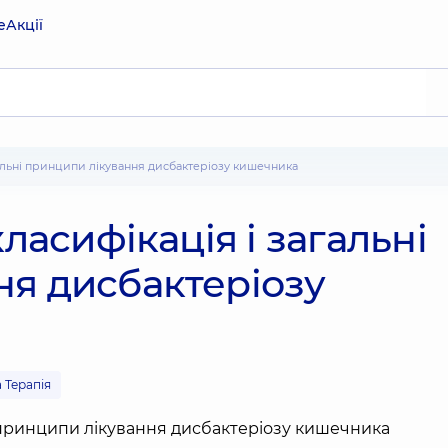
е
Акції
загальні принципи лікування дисбактеріозу кишечника
класифікація і загальні
ня дисбактеріозу
 Терапія