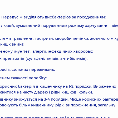
. Передусім виділяють дисбактеріоз за походженням:
х людей, зумовлений порушенням режиму харчування і ві
стеми травлення: гастрити, хвороби печінки, жовчного міху
 кишківника;
ному імунітеті, алергії, інфекційних хворобах;
препаратів (сульфаніламідів, антибіотиків).
ресів, сильних переживань.
енем тяжкості перебігу:
корисних бактерій в кишечнику на 1-2 порядки. Виражених
итися на часту діарею і рідкі кишкові кольки.
ківнику знижується на 3-4 порядки. Місце корисних бактері
овокують біль у кишечнику, рідкі випорожнення, загальну