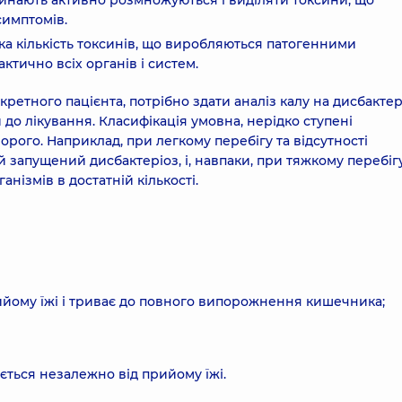
чинають активно розмножуються і виділяти токсини, що
симптомів.
ка кількість токсинів, що виробляються патогенними
тично всіх органів і систем.
кретного пацієнта, потрібно здати аналіз калу на дисбактер
до лікування. Класифікація умовна, нерідко ступені
орого. Наприклад, при легкому перебігу та відсутності
запущений дисбактеріоз, і, навпаки, при тяжкому перебіг
нізмів в достатній кількості.
рийому їжі і триває до повного випорожнення кишечника;
ється незалежно від прийому їжі.