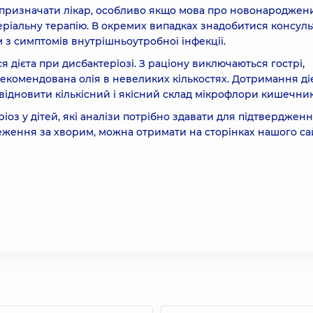
н призначати лікар, особливо якщо мова про новонароджени
іальну терапію. В окремих випадках знадобитися консуль
м з симптомів внутрішньоутробної інфекції.
дієта при дисбактеріозі. З раціону виключаються гострі,
 рекомендована олія в невеликих кількостях. Дотримання ді
відновити кількісний і якісний склад мікрофлори кишечник
ріоз у дітей, які аналізи потрібно здавати для підтверджен
реження за хворим, можна отримати на сторінках нашого са