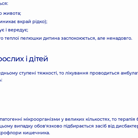
ься:
о живота;
иникає вкрай рідко);
є і вередує;
го теплої пелюшки дитина заспокоюється, але ненадовго.
ослих і дітей
дньому ступені тяжкості, то лікування проводиться амбул
:
атогенні мікроорганізми у великих кількостях, то терапія 
цьому випадку обов'язково підбирається засіб від дисбакте
ікрофлори кишечника.