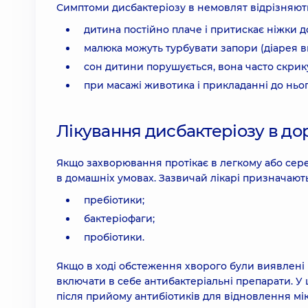
Симптоми дисбактеріозу в немовлят відрізняют
дитина постійно плаче і притискає ніжки д
малюка можуть турбувати запори (діарея в
сон дитини порушується, вона часто скрику
при масажі животика і прикладанні до ньо
Лікування дисбактеріозу в дор
Якщо захворювання протікає в легкому або сере
в домашніх умовах. Зазвичай лікарі призначають
пребіотики;
бактеріофаги;
пробіотики.
Якщо в ході обстеження хворого були виявлені п
включати в себе антибактеріальні препарати. У 
після прийому антибіотиків для відновлення м