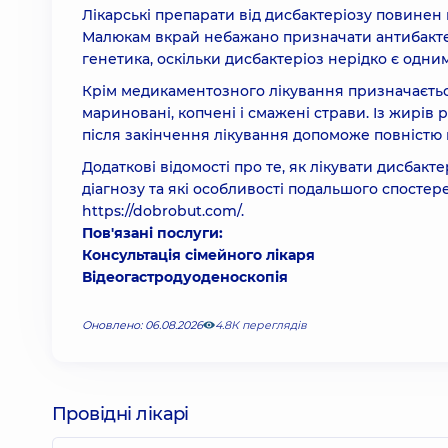
Лікарські препарати від дисбактеріозу повине
Малюкам вкрай небажано призначати антибактер
генетика, оскільки дисбактеріоз нерідко є одни
Крім медикаментозного лікування призначається 
мариновані, копчені і смажені страви. Із жирів
після закінчення лікування допоможе повністю 
Додаткові відомості про те, як лікувати дисбакте
діагнозу та які особливості подальшого спосте
https://dobrobut.com/.
Пов'язані послуги:
Консультація сімейного лікаря
Відеогастродуоденоскопія
Оновлено: 06.08.2026
4.8К переглядів
Провідні лікарі