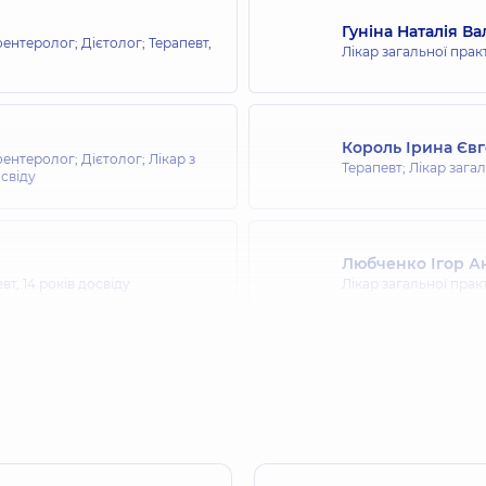
Гуніна Наталія Ва
оентеролог; Дієтолог; Терапевт,
Лікар загальної прак
Король Ірина Євг
оентеролог; Дієтолог; Лікар з
Терапевт; Лікар зага
освіду
Любченко Ігор А
евт,
14 років досвіду
Лікар загальної прак