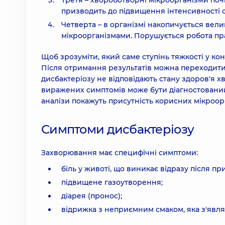
Третя – хвороботворні мікроорганізми по
призводить до підвищення інтенсивності 
Четверта – в організмі накопичується вели
мікроорганізмами. Порушується робота прак
Щоб зрозуміти, який саме ступінь тяжкості у кон
Після отримання результатів можна переходити 
дисбактеріозу не відповідають стану здоров'я хв
виражених симптомів може бути діагностований 
аналізи покажуть присутність корисних мікроорга
Симптоми дисбактеріозу
Захворювання має специфічні симптоми:
біль у животі, що виникає відразу після п
підвищене газоутворення;
діарея (пронос);
відрижка з неприємним смаком, яка з'явля