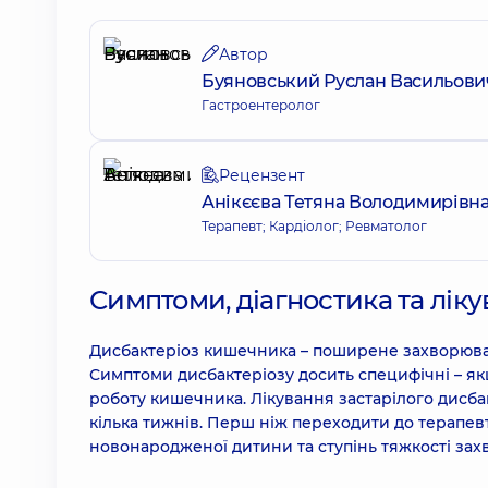
Автор
Буяновський Руслан Васильови
Гастроентеролог
Рецензент
Анікєєва Тетяна Володимирівн
Терапевт; Кардіолог; Ревматолог
Симптоми, діагностика та ліку
Дисбактеріоз кишечника – поширене захворюванн
Симптоми дисбактеріозу досить специфічні – як
роботу кишечника. Лікування застарілого дисба
кілька тижнів. Перш ніж переходити до терапев
новонародженої дитини та ступінь тяжкості за