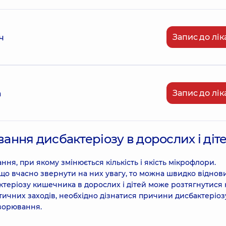
Запис до лік
ч
Запис до лік
а
вання дисбактеріозу в дорослих і діт
я, при якому змінюється кількість і якість мікрофлори.
що вчасно звернути на них увагу, то можна швидко віднов
ктеріозу кишечника в дорослих і дітей може розтягнутися 
тичних заходів, необхідно дізнатися причини дисбактеріоз
хворювання.