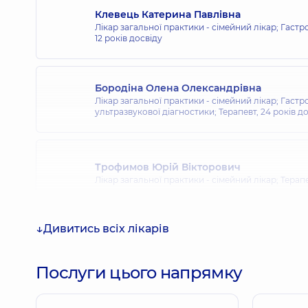
Клевець Катерина Павлівна
Лікар загальної практики - сімейний лікар; Гастр
12 років досвіду
Бородіна Олена Олександрівна
Лікар загальної практики - сімейний лікар; Гастр
ультразвукової діагностики; Терапевт,
24 років д
Трофимов Юрій Вікторович
Лікар загальної практики - сімейний лікар; Терап
Дивитись всіх лікарів
Послуги цього напрямку