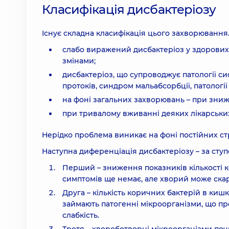
Класифікація дисбактеріозу
Існує складна класифікація цього захворювання
слабо виражений дисбактеріоз у здорови
змінами;
дисбактеріоз, що супроводжує патології си
протоків, синдром мальабсорбції, патології
на фоні загальних захворювань – при зниже
при тривалому вживанні деяких лікарських 
Нерідко проблема виникає на фоні постійних ст
Наступна диференціація дисбактеріозу – за ступ
Перший – зниження показників кількості 
симптомів ще немає, але хворий може скарж
Друга – кількість коричних бактерій в киш
займають патогенні мікроорганізми, що пр
слабкість.