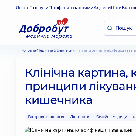
Лікарі
Послуги
Профільні напрями
Адреси
Ціни
Більш
Головна
Медична бібліотека
Клінічна картина, класифікація і 
Клінічна картина, 
принципи лікуван
кишечника
Гастроентерологія
Дієтологія
Сімейна медицина та