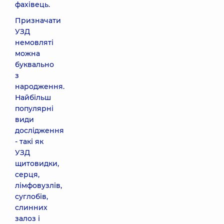
фахівець.
Призначати
УЗД
немовляті
можна
буквально
з
народження.
Найбільш
популярні
види
дослідження
- такі як
УЗД
щитовидки,
серця,
лімфовузлів,
суглобів,
слинних
залоз і