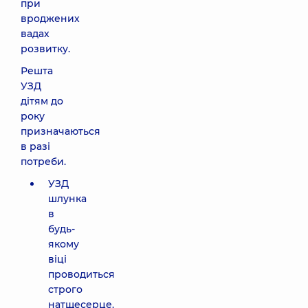
при
вроджених
вадах
розвитку.
Решта
УЗД
дітям до
року
призначаються
в разі
потреби.
УЗД
шлунка
в
будь-
якому
віці
проводиться
строго
натщесерце.