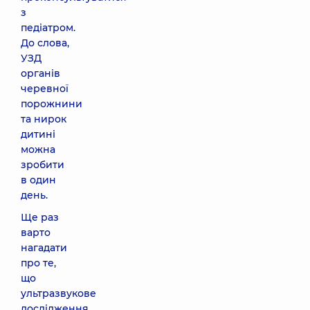
з
педіатром.
До слова,
УЗД
органів
черевної
порожнини
та нирок
дитині
можна
зробити
в один
день.
Ще раз
варто
нагадати
про те,
що
ультразвукове
дослідження