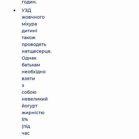
годин.
УЗД
жовчного
міхура
дитині
також
проводять
натщесерце.
Однак
батькам
необхідно
взяти
з
собою
невеликий
йогурт
жирністю
5%
(під
час