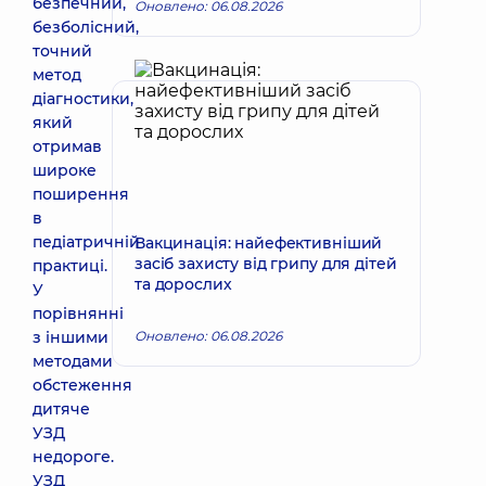
безпечний,
Оновлено: 06.08.2026
безболісний,
точний
метод
діагностики,
який
отримав
широке
поширення
в
педіатричній
Вакцинація: найефективніший
засіб захисту від грипу для дітей
практиці.
та дорослих
У
порівнянні
з іншими
Оновлено: 06.08.2026
методами
обстеження
дитяче
УЗД
недороге.
УЗД