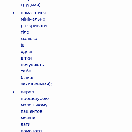
грудьми);
намагатися
мінімально
розкривати
тіло
малюка
(в
одязі
дітки
почувають
себе
більш
захищеними);
перед
процедурою
маленькому
пацієнтові
можна
дати
помацати