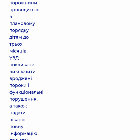
порожнини
проводиться
в
плановому
порядку
дітям до
трьох
місяців.
УЗД
покликане
виключити
вроджені
пороки і
функціональні
порушення,
а також
надати
лікарю
повну
інформацію