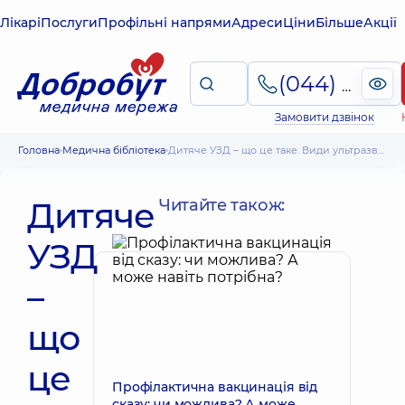
Лікарі
Послуги
Профільні напрями
Адреси
Ціни
Більше
Акції
(044) 495-2-888
Замовити дзвінок
Головна
Медична бібліотека
Дитяче УЗД – що це таке. Види ультразвукового дослідження
Дитяче
Читайте також:
УЗД
–
що
це
Профілактична вакцинація від
сказу: чи можлива? А може