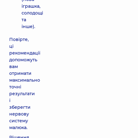
іграшка,
солодощі
та
інше).
Повірте,
ці
рекомендації
допоможуть
вам
отримати
максимально
точні
результати
і
зберегти
нервову
систему
малюка.
Рішення