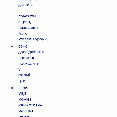
датчик
і
показати
екран,
назвавши
його
«телевізором»;
саме
дослідження
повинно
проходити
у
формі
гри;
після
УЗД
можна
«заохотити»
малюка
(нова