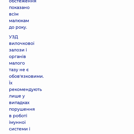
обстеження
показано
всім
малюкам
до року.
УЗД
вилочкової
залози і
органів
малого
тазу не є
обов'язковими.
Їх
рекомендують
лише у
випадках
порушення
в роботі
імунної
системи і