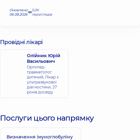
Оновлено:
5.0К
06.08.2026
переглядів
Провідні лікарі
Олійник Юрій
Васильович
Ортопед-
травматолог
дитячий; Лікар з
ультразвукової
діагностики,
27
років досвіду
Послуги цього напрямку
Визначення імуноглобуліну