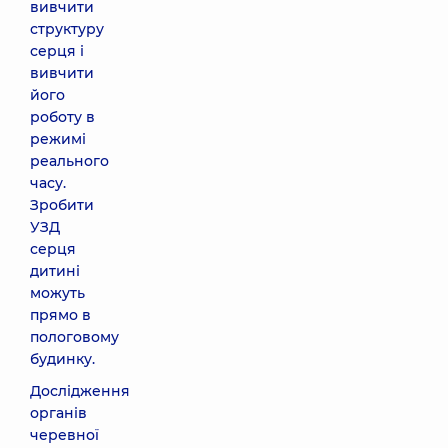
вивчити
структуру
серця і
вивчити
його
роботу в
режимі
реального
часу.
Зробити
УЗД
серця
дитині
можуть
прямо в
пологовому
будинку.
Дослідження
органів
черевної