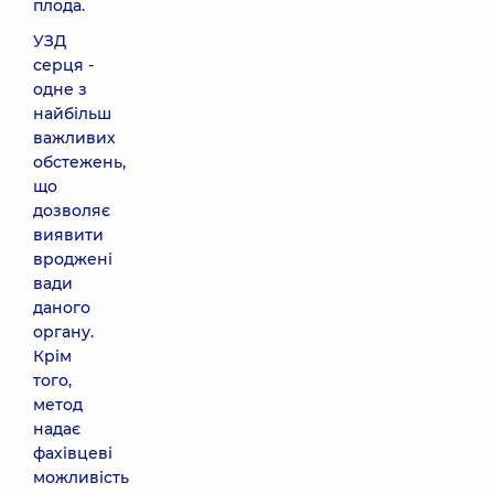
плода.
УЗД
серця -
одне з
найбільш
важливих
обстежень,
що
дозволяє
виявити
вроджені
вади
даного
органу.
Крім
того,
метод
надає
фахівцеві
можливість