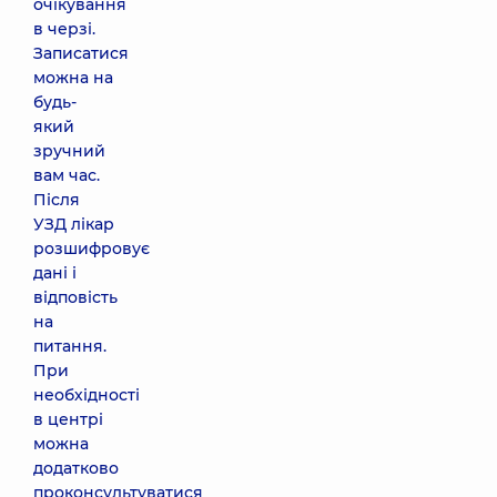
очікування
в черзі.
Записатися
можна на
будь-
який
зручний
вам час.
Після
УЗД лікар
розшифровує
дані і
відповість
на
питання.
При
необхідності
в центрі
можна
додатково
проконсультуватися