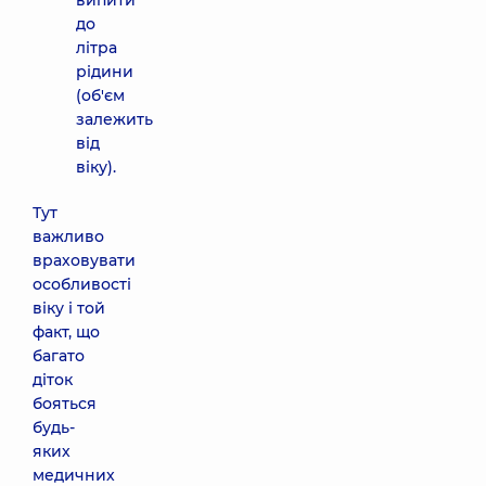
випити
до
літра
рідини
(об'єм
залежить
від
віку).
Тут
важливо
враховувати
особливості
віку і той
факт, що
багато
діток
бояться
будь-
яких
медичних