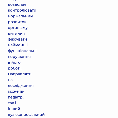
дозволяє
контролювати
нормальний
розвиток
організму
дитини і
фіксувати
найменші
функціональні
порушення
в його
роботі.
Направляти
на
дослідження
може як
педіатр,
так і
інший
вузькопрофільний