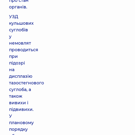
про стан
органів.
УЗД
кульшових
суглобів
у
немовлят
проводиться
при
підозрі
на
дисплазію
тазостегнового
суглоба, а
також
вивихи і
підвивихи.
У
плановому
порядку