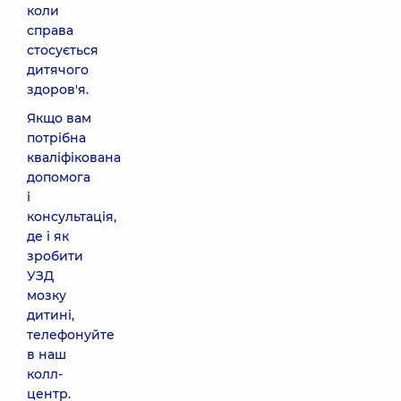
коли
справа
стосується
дитячого
здоров'я.
Якщо вам
потрібна
кваліфікована
допомога
і
консультація,
де і як
зробити
УЗД
мозку
дитині,
телефонуйте
в наш
колл-
центр.