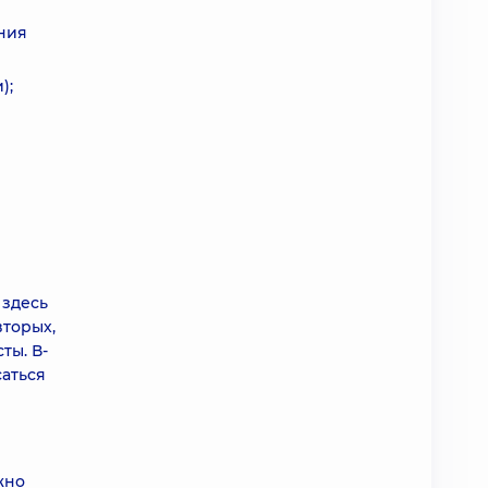
ения
);
 здесь
вторых,
ты. В-
саться
жно