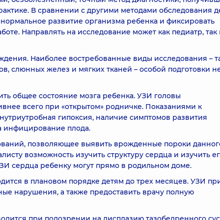
актике. В сравнении с другими методами обследования д
 нормальное развитие организма ребенка и фиксировать
те. Направлять на исследование может как педиатр, так 
ждения. Наиболее востребованные виды исследования – т
ов, слюнных желез и мягких тканей – особой подготовки н
ить общее состояние мозга ребенка. УЗИ головы
внее всего при «открытом» родничке. Показаниями к
нутриутробная гипоксия, наличие симптомов развития
а инфицирование плода.
дований, позволяющее выявить врожденные пороки данног
алисту возможность изучить структуру сердца и изучить е
ЗИ сердца ребенку могут прямо в родильном доме.
ится в плановом порядке детям до трех месяцев. УЗИ пр
ые нарушения, а также предоставить врачу полную
одится при подозрении на дисплазию тазобедренного суст