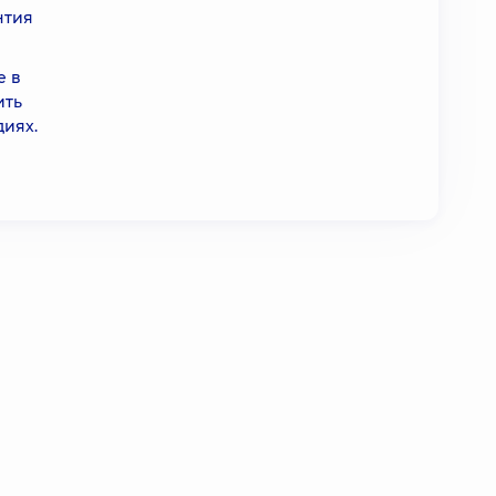
нтия
е в
ить
диях.