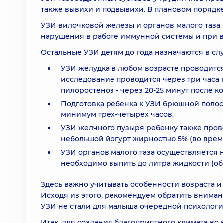
также вывихи и подвывихи. В плановом порядке
УЗИ вилочковой железы и органов малого таза
нарушения в работе иммунной системы и при 
Остальные УЗИ детям до года назначаются в сл
УЗИ желудка в любом возрасте проводитс
исследование проводится через три часа 
пилоростеноз - через 20-25 минут после к
Подготовка ребенка к УЗИ брюшной полос
минимум трех-четырех часов.
УЗИ желчного пузыря ребенку также пров
небольшой йогурт жирностью 5% (во врем
УЗИ органов малого таза осуществляется 
необходимо выпить до литра жидкости (объ
Здесь важно учитывать особенности возраста и 
Исходя из этого, рекомендуем обратить вниман
УЗИ не стали для малыша очередной психологи
Итак, для создания благоприятного климата во