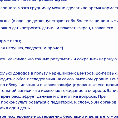
оловного мозга грудничку можно сделать во время кормл
алыша (в одежде детки чувствуют себя более защищенными
но дать потрогать датчик и показать экран, назвав его
орме игры;
я игрушка, сладости и прочее).
чить максимально точные результаты и сохранить нервную
лько доводов в пользу медицинских центров. Во-первых,
одить любое исследования на самом высоком уровне. Во-
тво обслуживания и высококвалифицированные специалис
тельной записи, что исключает ожидание в очереди. Запи
 врач расшифрует данные и ответит на вопросы. При
проконсультироваться с педиатром. К слову, УЗИ органов
ь в один день.
ковое исследование совершенно безопасно и делать его мо