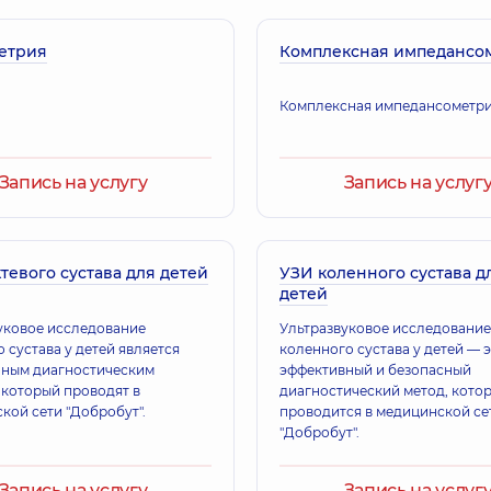
етрия
Комплексная импедансо
Комплексная импедансометр
Запись на услугу
Запись на услуг
тевого сустава для детей
УЗИ коленного сустава д
детей
уковое исследование
Ультразвуковое исследование
 сустава у детей является
коленного сустава у детей — 
ным диагностическим
эффективный и безопасный
 который проводят в
диагностический метод, кото
кой сети "Добробут".
проводится в медицинской се
"Добробут".
Запись на услугу
Запись на услуг