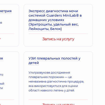
метрия
Экспресс диагностика мочи
системой Guarders MiniLab® в
домашних условиях
ия
(Эритроциты, удельный вес,
Лейкоциты, Белок)
у
Запись на услугу
ля
УЗИ плевральных полостей у
детей
Ультразвукове дослідження
это
плевральних порожнин — це
неінвазивна діагностична процедура,
рый
яка використовується для оцінки
ти
області навколо легень у дітей.
у
Запись на услугу