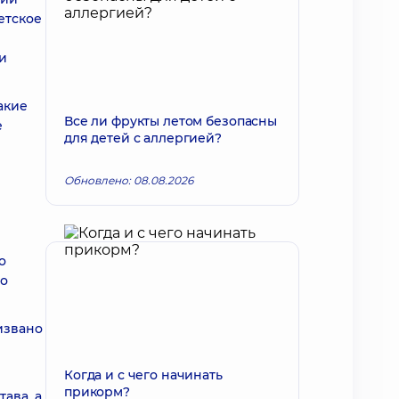
етское
и
акие
Все ли фрукты летом безопасны
е
для детей с аллергией?
Обновлено: 08.08.2026
о
го
извано
Когда и с чего начинать
прикорм?
ава, а