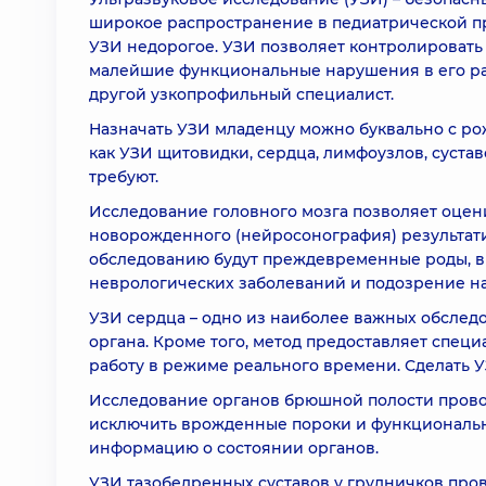
широкое распространение в педиатрической пр
УЗИ недорогое. УЗИ позволяет контролировать
малейшие функциональные нарушения в его рабо
другой узкопрофильный специалист.
Назначать УЗИ младенцу можно буквально с ро
как УЗИ щитовидки, сердца, лимфоузлов, сустав
требуют.
Исследование головного мозга позволяет оцен
новорожденного (нейросонография) результати
обследованию будут преждевременные роды, в
неврологических заболеваний и подозрение н
УЗИ сердца – одно из наиболее важных обсле
органа. Кроме того, метод предоставляет специ
работу в режиме реального времени. Сделать У
Исследование органов брюшной полости провод
исключить врожденные пороки и функциональн
информацию о состоянии органов.
УЗИ тазобедренных суставов у грудничков пров