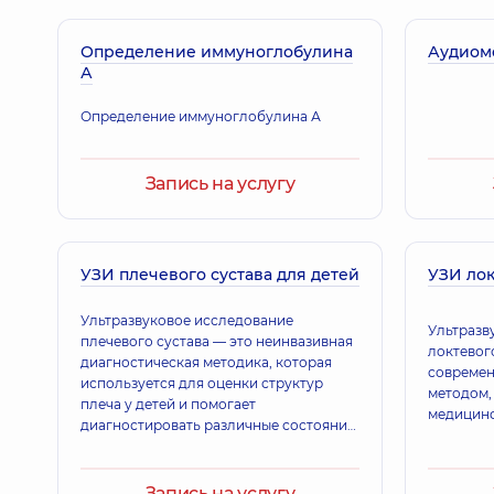
Определение иммуноглобулина
Аудиом
А
Определение иммуноглобулина А
Запись на услугу
УЗИ плечевого сустава для детей
УЗИ лок
Ультразвуковое исследование
Ультразв
плечевого сустава — это неинвазивная
локтевого
диагностическая методика, которая
современ
используется для оценки структур
методом,
плеча у детей и помогает
медицинс
диагностировать различные состояния,
такие как травмы сухожилий, бурситы,
тендиниты, переломы и вывихи.
Запись на услугу