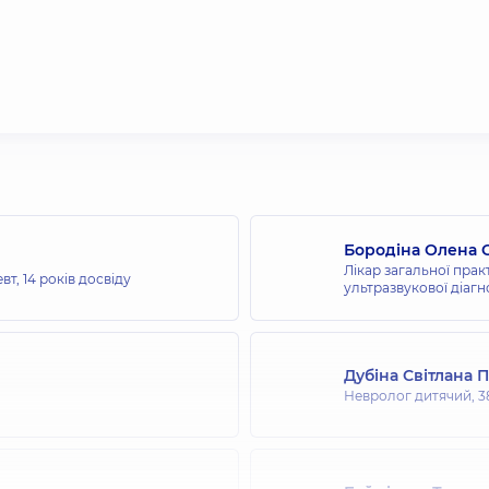
Бородіна Олена 
Лікар загальної прак
евт,
14 років досвіду
ультразвукової діагн
Дубіна Світлана 
Невролог дитячий,
3