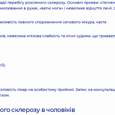
дії перебігу розсіяного склерозу. Основні прояви: стягне
колювання в руках, «ватні ноги» і невелике відчуття печії. 
ожливість повного спорожнення сечового міхура, часте
ів, невелика м'язова слабкість та нічні судоми, що триваю
ї);
зповість лікар на особистому прийомі. Запис на консультац
.ком.
го склерозу в чоловіків