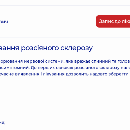
Запис до лік
вич
ування розсіяного склерозу
ворювання нервової системи, яке вражає спинний та голо
езсимптомний. До перших ознакак розсіяного склерозу нал
оєчасне виявлення і лікування дозволить надовго зберегти
ня;