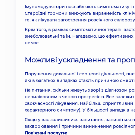
Імуномодулятори послаблюють симптоматику і по
Стероїдні гормони знижують вираженість клініч
те, як лікувати загострення розсіяного склерозу,
Крім того, в рамках симптоматичної терапії зас
знеболювальні та ін. Нагадаємо, що ефективних л
немає.
Можливі ускладнення та прог
Порушення дихальної і серцевої діяльності, пне
які в багатьох випадках стають причиною смерті
На питання, скільки живуть хворі з діагнозом р
невиліковним з явною прогресією. Все залежить 
своєчасності лікування. Найбільш сприятливий 
характерного симптому). У більшості випадків на
Якщо у вас залишилися запитання, запишіться н
захворювання і причини виникнення розсіяного 
Пов'язані послуги: