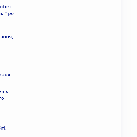
ітет.
я. Про
жання,
ення,
ня є
о і
о
ті.