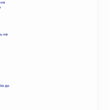
ння
У
ть не
ію до