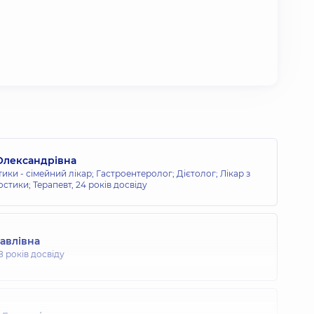
Олександрівна
тики - сімейний лікар; Гастроентеролог; Дієтолог; Лікар з
остики; Терапевт,
24 років досвіду
Павлівна
8 років досвіду