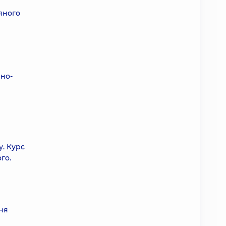
яного
рно-
у. Курс
го.
ня