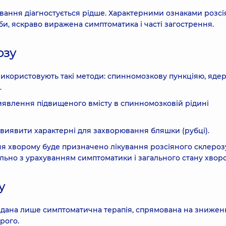
ювання діагностується рідше. Характерними ознаками розсі
би, яскраво виражена симптоматика і часті загострення.
озу
 використовують такі методи: спинномозкову пункціяю, яде
.
явлення підвищеного вмісту в спинномозковій рідині
иявити характерні для захворювання бляшки (рубці).
ня хворому буде призначено лікування розсіяного склероз
ально з урахуванням симптоматики і загального стану хворо
у
вдана лише симптоматична терапія, спрямована на знижен
рого.