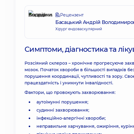
Рецензент
Басацький Андрій Володимиро
Хірург ендоваскулярний
Симптоми, діагностика та лік
Розсіяний склероз – хронічне прогресуюче зах
мозок. Початок хвороби в більшості випадків б
порушення координації, чутливості та зору. Св
працездатність і уникнути інвалідності.
Фактори, що провокують захворювання:
аутоімунні порушення;
судинні захворювання;
інфекційно-алергічні хвороби;
неправильне харчування, ожиріння, курін