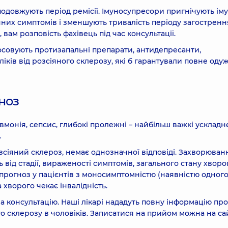
довжують період ремісії. Імуносупресори пригнічують імун
них симптомів і зменшують тривалість періоду загостренн
 вам розповість фахівець під час консультації.
тосовують протизапальні препарати, антидепресанти,
іків від розсіяного склерозу, які б гарантували повне оду
ноз
вмонія, сепсис, глибокі пролежні – найбільш важкі ускладн
.
озсіяний склероз, немає однозначної відповіді. Захворюван
від стадії, вираженості симптомів, загального стану хворог
прогноз у пацієнтів з моносимптомністю (наявністю одног
 хворого чекає інвалідність.
а консультацію. Наші лікарі нададуть повну інформацію про
склерозу в чоловіків. Записатися на прийом можна на сай