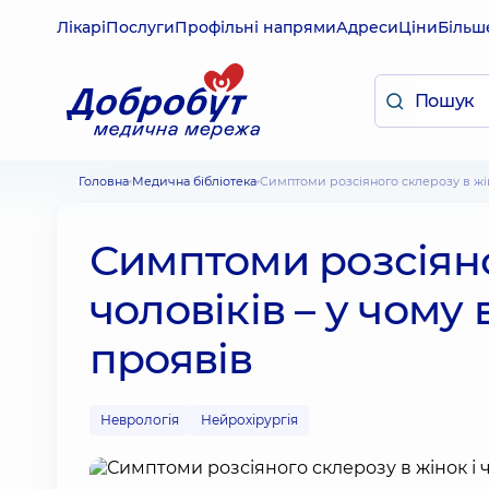
Лікарі
Послуги
Профільні напрями
Адреси
Ціни
Більш
Головна
Медична бібліотека
Симптоми розсіяного склерозу в жін
Симптоми розсіяно
чоловіків – у чому 
проявів
Неврологія
Нейрохірургія