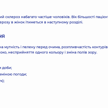
й склероз набагато частіше чоловіків. Вік більшості пацієн
ерозу в жінок ітиметься в наступному розділі.
ня
 мутність і пелену перед очима, розпливчастість контурів
ко, несприйняття одного кольору і зміна полів зору.
м доби;
 зміною погоди;
к);