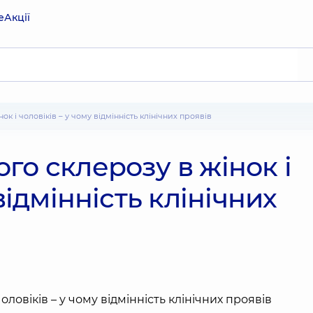
е
Акції
ок і чоловіків – у чому відмінність клінічних проявів
го склерозу в жінок і
відмінність клінічних