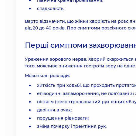
північна країна проживання;
спадковість.
Варто відзначити, що жінки хворіють на розсіяни
від 20 до 40 років. Про симптоми розсіяного скл
Перші симптоми захворюван
Ураження зорового нерва. Хворий скаржиться на
того, можливе зниження гостроти зору на одне о
Мозочкові розлади:
хиткість при ходьбі, що проходить протяго
епізодичні запаморочення, не пов'язані зі
ністагм (неконтрольований рух очних яблу
двоїння в очах;
порушення рівноваги;
зміна почерку і тремтіння рук.