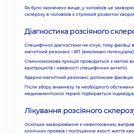
Як було зазначено вище, у чоловіків це захвор
склерозу в чоловіків є стрімкий розвиток хворо
Діагностика розсіяного склер
Специфічної діагностики не існує, тому фахівці
магнітний резонанс і ВП (викликані потенціали)
Спинномозкова пункція проводиться з метою ви
еритроцитів і наявності специфічних антитіл.
Ядерно-магнітний резонанс допоможе фахівцю в
Після збору анамнезу та необхідного обстежен
медикаментозної терапії підбирається індивіду
Лікування розсіяного склероз
Оскільки захворювання є невиліковним, випра
клінічних проявів і поліпшення якості життя хво