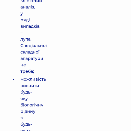
клінічний
аналіз,
у
ряді
випадків
–
лупа.
Спеціальної
складної
апаратури
не
треба;
можливість
вивчити
будь-
яку
біологічну
рідину
з
будь-
яких