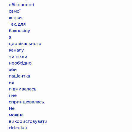
обізнаності
самої
жінки.
Так, для
бакпосіву
з
цервікального
каналу
чи піхви
необхідно,
аби
пацієнтка
не
підмивалась
і не
спринцювалась.
Не
можна
використовувати
гігієнічні