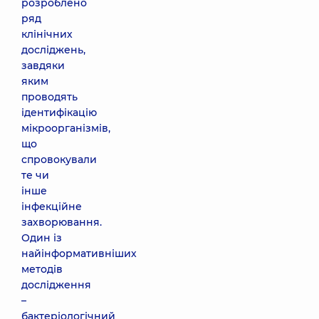
розроблено
ряд
клінічних
досліджень,
завдяки
яким
проводять
ідентифікацію
мікроорганізмів,
що
спровокували
те чи
інше
інфекційне
захворювання.
Один із
найінформативніших
методів
дослідження
–
бактеріологічний