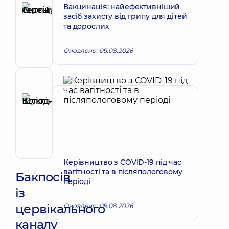
Терещук
Вакцинація: найефективніший
засіб захисту від грипу для дітей
Сергій
Запис до лікаря
та дорослих
Антонійович
Хірург
Оновлено: 09.08.2026
щелепно-
лицевий
Рецензент
Шукліна
Юлія
Запис до лікаря
Володимирівна
Отоларинголог;
Отоларинголог
дитячий
Керівництво з COVID-19 під час
вагітності та в післяпологовому
Бакпосів
періоді
із
цервікального
Оновлено: 09.08.2026
каналу