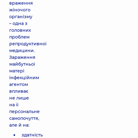
враження
жіночого
організму
– одна з
головних
проблем
репродуктивної
медицини.
Зараження
майбутньої
матері
інфекційним
агентом
впливає
не лише
на її
персональне
самопочуття,
але й на:
здатність