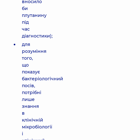
вносило
би
плутанину
під
час
діагностики);
для
розуміння
того,
що
показує
бактеріологічний
посів,
потрібні
лише
знання
в
клінічній
мікробіології
і