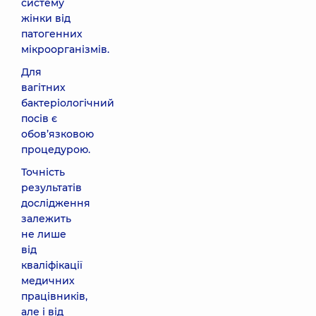
систему
жінки від
патогенних
мікроорганізмів.
Для
вагітних
бактеріологічний
посів є
обов’язковою
процедурою.
Точність
результатів
дослідження
залежить
не лише
від
кваліфікації
медичних
працівників,
але і від