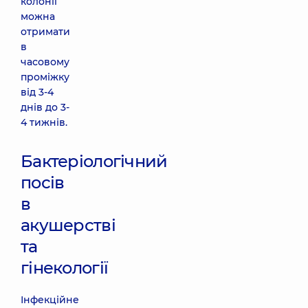
колонії
можна
отримати
в
часовому
проміжку
від 3-4
днів до 3-
4 тижнів.
Бактеріологічний
посів
в
акушерстві
та
гінекології
Інфекційне