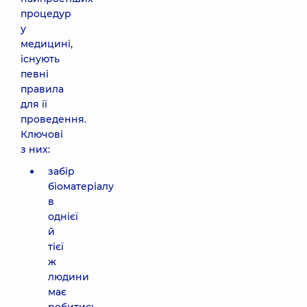
процедур
у
медицині,
існують
певні
правила
для її
проведення.
Ключові
з них:
забір
біоматеріалу
в
однієї
й
тієї
ж
людини
має