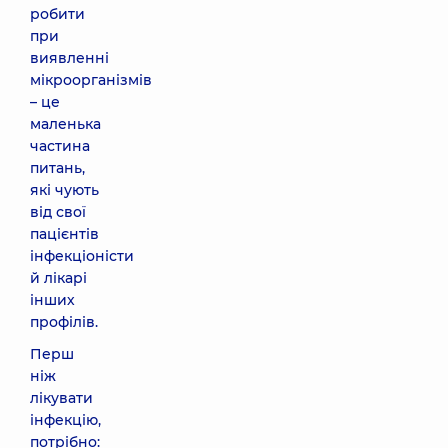
робити
при
виявленні
мікроорганізмів
– це
маленька
частина
питань,
які чують
від свої
пацієнтів
інфекціоністи
й лікарі
інших
профілів.
Перш
ніж
лікувати
інфекцію,
потрібно: