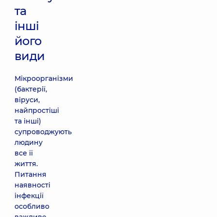
та
інші
його
види
Мікроорганізми
(бактерії,
віруси,
найпростіші
та інші)
супроводжують
людину
все її
життя.
Питання
наявності
інфекції
особливо