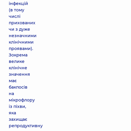
інфекцій
(в тому
числі
прихованих
чи з дуже
незначними
клінічними
проявами).
Зокрема
велике
клінічне
значення
має
бакпосів
на
мікрофлору
із піхви,
яка
захищає
репродуктивну