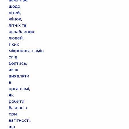
важливе
щодо
дітей,
жінок,
літніх та
ослаблених
людей.
Яких
мікроорганізмів
слід
боятись,
як їх
виявляти
в
організмі,
як
робити
бакпосів
при
вагітності,
що