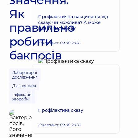
Як
Профілактична вакцинація від
сказу: чи можлива? А може
правильно
навіть потрібна?
робити
Оновлено: 09.08.2026
бакпосів
Лабораторні
дослідження
Діагностика
Інфекційні
хвороби
Профілактика сказу
Оновлено: 09.08.2026