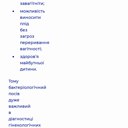
завагітніти;
можливість
виносити
плід
без
загроз
переривання
вагітності;
здоров’я
майбутньої
дитини.
Тому
бактеріологічний
посів
дуже
важливий
в
діагностиці
гінекологічних