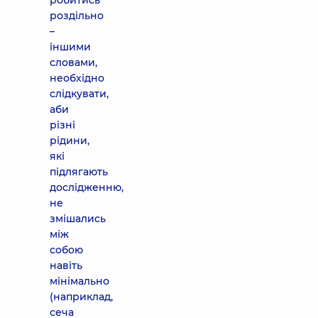
робитись
роздільно
–
іншими
словами,
необхідно
слідкувати,
аби
різні
рідини,
які
підлягають
дослідженню,
не
змішались
між
собою
навіть
мінімально
(наприклад,
сеча