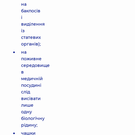
на
бакпосів
і
виділення
із
статевих
органів);
на
поживне
середовище
в
медичній
посудині
слід
висівати
лише
одну
біологічну
рідину;
чашки