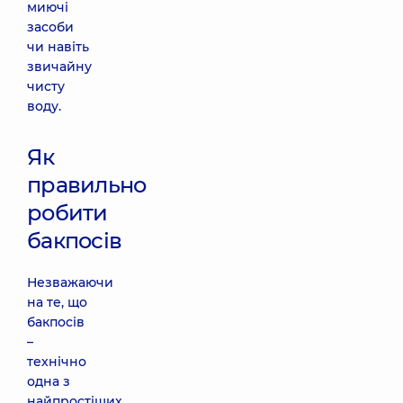
миючі
засоби
чи навіть
звичайну
чисту
воду.
Як
правильно
робити
бакпосів
Незважаючи
на те, що
бакпосів
–
технічно
одна з
найпростіших