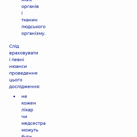
органів
і
тканин
людського
організму.
Слід
враховувати
і певні
нюанси
проведення
цього
дослідження:
не
кожен
лікар
чи
медсестра
можуть
бути