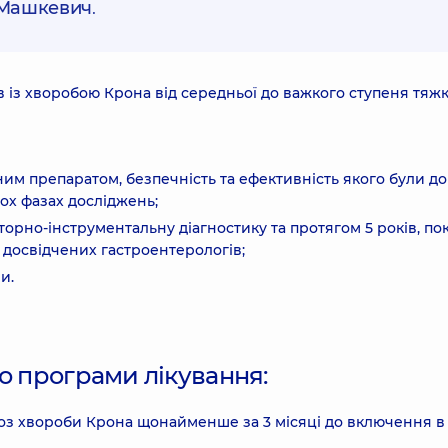
 Машкевич
.
із хворобою Крона від середньої до важкого ступеня тяжк
им препаратом, безпечність та ефективність якого були д
ох фазах досліджень;
орно-інструментальну діагностику та протягом 5 років, по
 досвідчених гастроентерологів;
и.
о програми лікування:
оз хвороби Крона щонайменше за 3 місяці до включення в