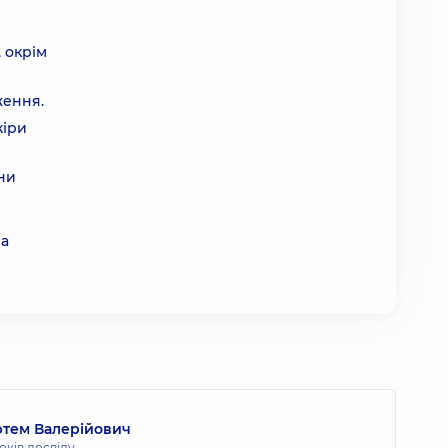
 окрім
ження.
кіри
ини
за
тем Валерійович
оків досвіду