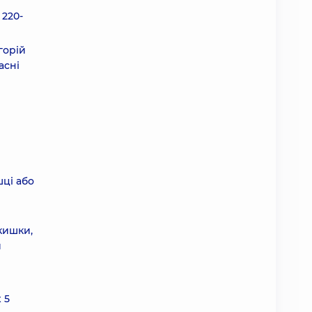
 220-
горій
асні
шці або
кишки,
й
 5