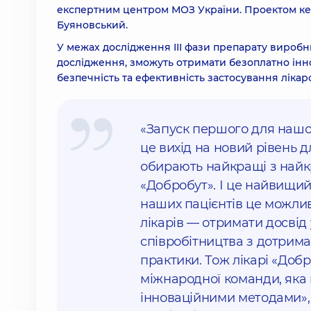
експертним центром МОЗ України. Проектом кер
Буяновський.
У межах дослідження III фази препарату виробни
дослідження, зможуть отримати безоплатно інн
безпечність та ефективність застосування лікар
«Запуск першого для нашо
це вихід на новий рівень 
обирають найкращі з найк
«Добробут». І це найвищий
наших пацієнтів це можлив
лікарів — отримати досвід
співробітництва з дотрима
практики. Тож лікарі «Доб
міжнародної команди, яка
інноваційними методами»