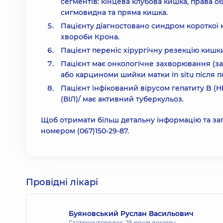
сегментів: кінцева клубова кишка, права о
сигмовидна та пряма кишка.
Пацієнту діагностовано синдром короткої 
хвороби Крона.
Пацієнт переніс хірургічну резекцію кишк
Пацієнт має онкологічне захворювання (з
або карциноми шийки матки in situ після п
Пацієнт інфікований вірусом гепатиту B (H
(ВІЛ)/ має активний туберкульоз.
Щоб отримати більш детальну інформацію та за
номером
(067)150-29-87
.
Провідні лікарі
Буяновський Руслан Васильович
Гастроентеролог,
25 років досвіду