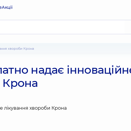
е
Акції
ування хвороби Крона
атно надає інноваційн
и Крона