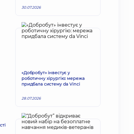
30.07.2026
«Добробут» інвестує у
роботичну хірургію: мережа
придбала систему da Vinci
28.07.2026
сті