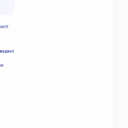
ості
оведені
ки