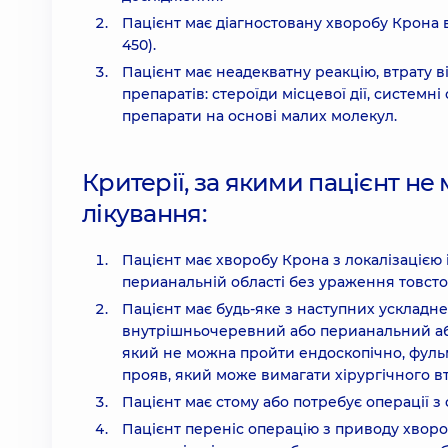
Пацієнт має діагностовану хворобу Крона в
450).
Пацієнт має неадекватну реакцію, втрату ві
препаратів: стероїди місцевої дії, системні
препарати на основі малих молекул.
Критерії, за якими пацієнт н
лікування:
Пацієнт має хворобу Крона з локалізацією
перианальній області без ураження товстої
Пацієнт має будь-яке з наступних ускладн
внутрішньочеревний або перианальний абс
який не можна пройти ендоскопічно, фуль
прояв, який може вимагати хірургічного в
Пацієнт має стому або потребує операції 
Пацієнт переніс операцію з приводу хворо