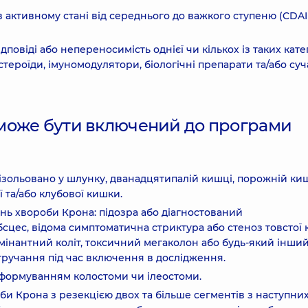
 активному стані від середнього до важкого ступеню (CDAI
дповіді або непереносимість однієї чи кількох із таких кате
 стероїди, імуномодулятори, біологічні препарати та/або суч
е може бути включений до програми
 ізольовано у шлунку, дванадцятипалій кишці, порожній ки
 та/або клубової кишки.
ень хвороби Крона: підозра або діагностований
цес, відома симптоматична стриктура або стеноз товстої 
мінантний коліт, токсичний мегаколон або будь-який інши
тручання під час включення в дослідження.
з формуванням колостоми чи ілеостоми.
би Крона з резекцією двох та більше сегментів з наступних