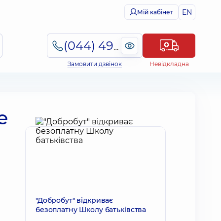
EN
Мій кабінет
(044) 495-2-888
Замовити дзвінок
Невідкладна
е
"Добробут" відкриває
безоплатну Школу батьківства