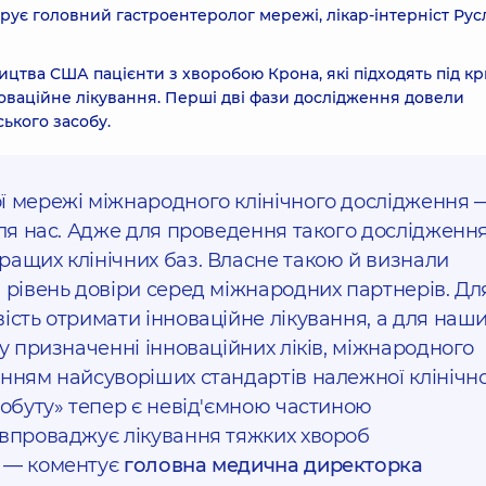
ує головний гастроентеролог мережі, лікар-інтерніст Рус
цтва США пацієнти з хворобою Крона, які підходять під кр
оваційне лікування. Перші дві фази дослідження довели
ського засобу.
ї мережі міжнародного клінічного дослідження 
для нас. Адже для проведення такого дослідженн
ращих клінічних баз. Власне такою й визнали
 рівень довіри серед міжнародних партнерів. Дл
ість отримати інноваційне лікування, а для наш
 у призначенні інноваційних ліків, міжнародного
нням найсуворіших стандартів належної клінічно
робуту» тепер є невід'ємною частиною
 впроваджує лікування тяжких хвороб
, — коментує
головна медична директорка