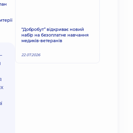
лан
итерії
“Добробут” відкриває новий
набір на безоплатне навчання
медиків-ветеранів
—
22.07.2026
я
я
их
ї