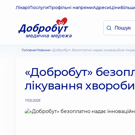
Лікарі
Послуги
Профільні напрями
Адреси
Ціни
Більш
Головна
Новини
«Добробут» безоплатно надає інноваційне лік
«Добробут» безопл
лікування хвороб
17.02.2025