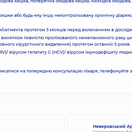
бодова кишка, поперечна ободова кишка, низхідна ободова,
кишки або будь-яку іншу неконтрольовану хронічну діарею,
и/сегмента протягом 3 місяців перед включенням в дослід
а винятком повністю пролікованого немеланомного раку ш
овного хірургічного видалення) протягом останніх 5 років.
BV)/ вірусом гепатиту C (HCV)/ вірусом імунодефіциту люд
писатися на попередню консультацію лікаря, телефонуйте 
Неверовський Ар
Гастроентеролог,
9 р