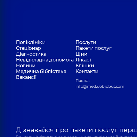
Поліклініки
Послуги
Стаціонар
Пакети послуг
Діагностика
Ціни
Невідкладна допомога
Лікарі
Новини
Клініки
Медична бібліотека
Контакти
Вакансії
Пошта:
info@med.dobrobut.com
Дізнавайся про пакети послуг пер
Важлива інформація про те як не захворіти та вберегти 