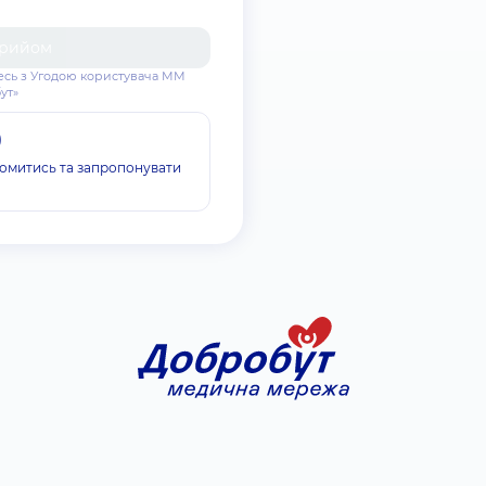
прийом
есь з
Угодою користувача
ММ
ут»
)
омитись та запропонувати