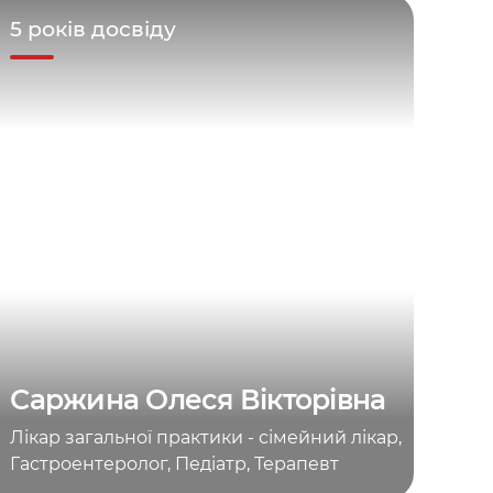
5 років досвіду
Саржина Олеся Вікторівна
Лікар загальної практики - сімейний лікар,
Гастроентеролог, Педіатр, Терапевт