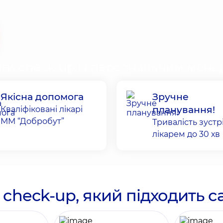
ги check-up із персональним мен
Якісна допомога
Зручне
планування!
Кваліфіковані лікарі
ММ “Добробут”
Тривалість зустрі
лікарем до 30 хв
 check-up, який підходить с