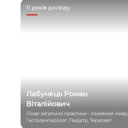
11 років досвіду
Лабунець Роман
Віталійович
Лікар загальної практики - сімейний лікар,
Гастроентеролог, Педіатр, Терапевт