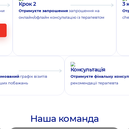
Крок 2
3 
 чи
Отримуєте запрошення
запрошення на
От
онлайн/офлайн консультацію із терапевтом
che
Консультація
рмований
графік візитів
Отримуєте фінальну консул
аших побажань
рекомендації терапевта
Наша команда