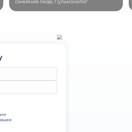
сімейний лікар, Пульмонолог
у
дом
зацією