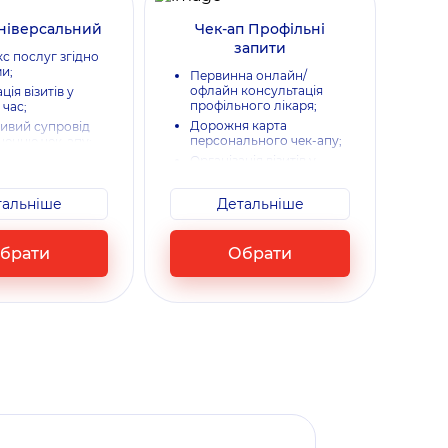
Універсальний
Чек-ап Профільні
запити
с послуг згідно
и;
Первинна онлайн/
офлайн консультація
ція візитів у
профільного лікаря;
 час;
Дорожня карта
ивий супровід
персонального чек-апу;
ченню чек-апу​;
Організація візитів у
ання-турбота
зручний час;
місяців.
Консультація-резюме
тальніше
Детальніше
лікаря за результатами
чек-апу;
Турботливий супровід
брати
Обрати
по закінченню чек-апу;
Нагадування-турбота
через 11 місяців.