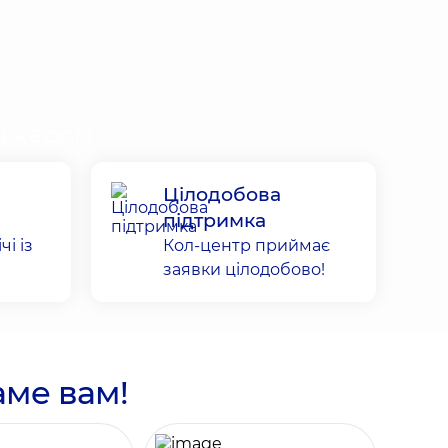
еджером
Цілодобова
підтримка
чі із
Кол-центр приймає
заявки цілодобово!
аме вам!