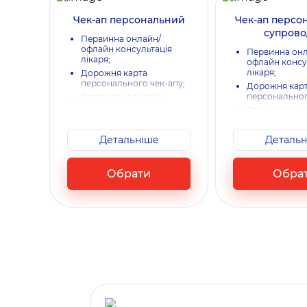
Чек-ап персональний
Чек-ап персо
супров
Первинна онлайн/
офлайн консультація
Первинна онл
лікаря;
офлайн консу
лікаря;
Дорожня карта
персонального чек-апу;
Дорожня кар
персональног
Організація візитів у
зручний час;
Організація ві
зручний час 
Консультація-резюме
супроводом 
лікаря за результатами
Детальніше
Детальн
в клініці​;
чек-апу​;
Консультація
Турботливий супровід
лікаря за рез
по закінченню чек-апу;
Обрати
Обра
чек-апу;
Нагадування-турбота
Турботливий 
через 11 місяців.
по закінченню 
Нагадування-
через 11 місяці