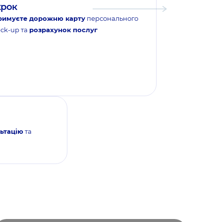
крок
римуєте дорожню карту
персонального
ck-up та
розрахунок послуг
ьтацію
та