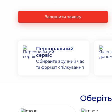
вашого перебування в клініці!
Залишити заявку
Перева
Персональний
сервіс
Обирайте зручний час
та формат спілкування
Оберіть