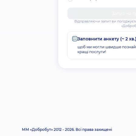
Запис на 
Відправляючи запит ви погоджуєт
«Доброб
Заповнити анкету (~ 2 хв.
щоб ми могли швидше познай
кращі послуги!
ММ «Добробут» 2012 - 2026. Всі права захищені