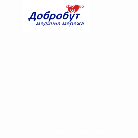
check-up
Чек-ап із перс
Ваш персональний менеджер потурбуєт