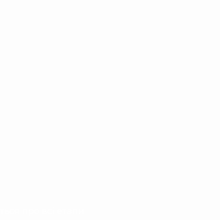
ональним менеджер
ься про всі етапи