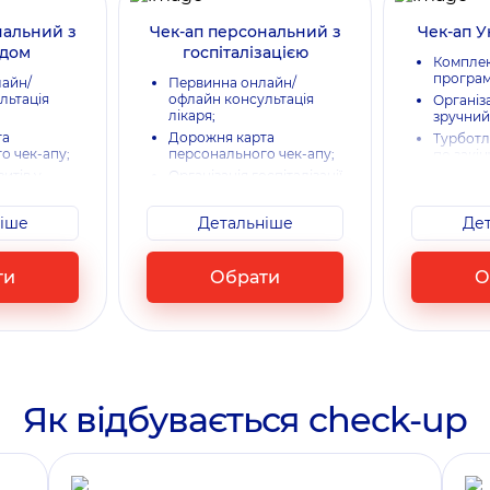
нальний з
Чек-ап персональний з
Чек-ап 
одом
госпіталізацією
Комплек
програм
айн/
Первинна онлайн/
льтація
офлайн консультація
Організа
лікаря;
зручний
та
Дорожня карта
Турботл
о чек-апу;
персонального чек-апу;
по закін
зитів у
Організація госпіталізації
Нагадув
з особистим
у зручний час з
через 11 
менеджера
особистим супроводом
іше
Детальніше
Де
менеджера в стаціонарі;
-резюме
Консультація-резюме
ультатами
лікаря за результатами
ти
Обрати
О
чек-апу;
супровід
Турботливий супровід
чек-апу​;
по закінченню чек-апу;
турбота
Нагадування-турбота
в.
через 11 місяців.
Як відбувається check-up