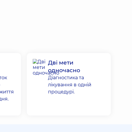
чний
’я
Дві мети
одночасно
ток
Діагностика та
о
лікування в одній
життя
процедурі.
дня.