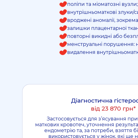
поліпи та міоматозні вузли;
внутрішньоматкові злуки/с
вроджені аномалії, зокрем
залишки плацентарної ткан
повторні викидні або безпл
менструальні порушення: н
видалення внутрішньоматков
Діагностична гістеро
від 23 870 грн*
Застосовується для з’ясування пр
маткових кровотеч, уточнення результат
ендометрію та, за потреби, взяття бі
використовується у жінок, які ще 