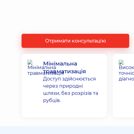
Гістероскопія —
метод відновлен
Отримати консультацію
Мінімальна
травматизація
Доступ здійснюється
через природні
шляхи, без розрізів та
рубців.