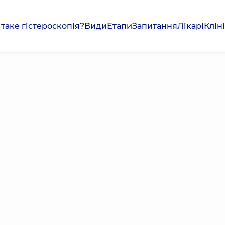
таке гістероскопія?
Види
Етапи
Запитання
Лікарі
Клін