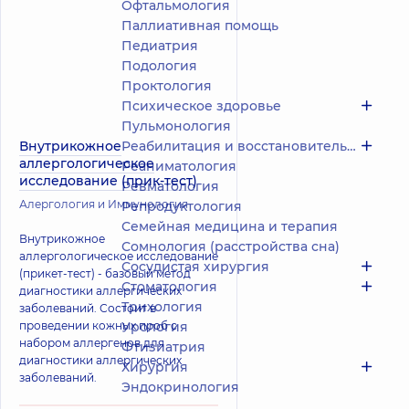
Офтальмология
Паллиативная помощь
Педиатрия
Подология
Проктология
Психическое здоровье
Пульмонология
Внутрикожное
Реабилитация и восстановительное лечение
аллергологическое
Реаниматология
исследование (прик-тест)
Ревматология
Алергология и Иммунология
Репродуктология
Семейная медицина и терапия
Внутрикожное
Сомнология (расстройства сна)
аллергологическое исследование
Сосудистая хирургия
(прикет-тест) - базовый метод
Стоматология
диагностики аллергических
Трихология
заболеваний. Состоит в
проведении кожных проб с
Урология
набором аллергенов для
Фтизиатрия
диагностики аллергических
Хирургия
заболеваний.
Эндокринология