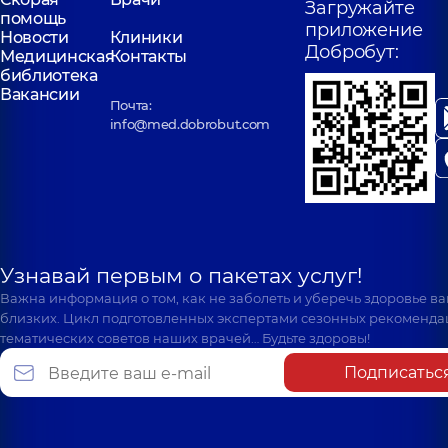
Загружайте
помощь
приложение
Новости
Клиники
Добробут:
Медицинская
Контакты
библиотека
Вакансии
Почта:
info@med.dobrobut.com
Узнавай первым о пакетах услуг!
Важна информация о том, как не заболеть и уберечь здоровье в
близких. Цикл подготовленных экспертами сезонных рекоменда
тематических советов наших врачей… Будьте здоровы!
Подписатьс