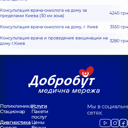
Консультация врача-онколога на дому за
4240 грн
пределами Киева (30 км зона)
Консультация врача-онколога на дому, г. Киев
3550 грн
Консультация врача и проведение вакцинации на
3280 грн
дому г.Киев
Поликлиника
Услуги
Мы в социальн
Стационар
Пакети
сетях:
послуг
Диагностика
Цены
Скорая
Врачи