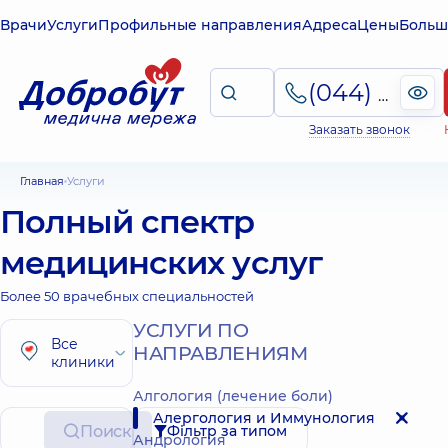
Врачи
Услуги
Профильные направления
Адреса
Цены
Больш
(044) 495-2-888
Заказать звонок
Главная
Услуги
Полный спектр
медицинских услуг
Более 50 врачебных специальностей
УСЛУГИ ПО
Все
НАПРАВЛЕНИЯМ
клиники
Алгология (лечение боли)
Алергология и Иммунология
Поиск
Фільтр за типом
Андрология