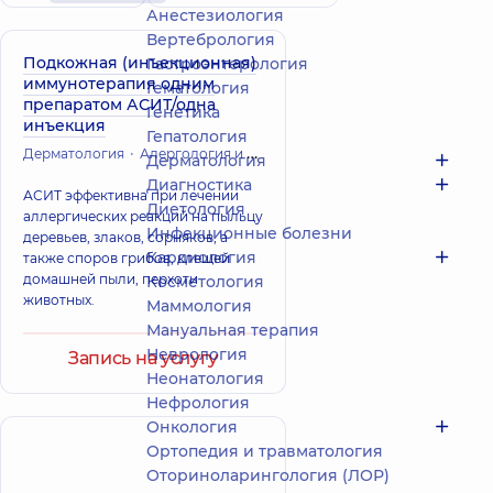
Анестезиология
Вертебрология
Подкожная (инъекционная)
Гастроэнтерология
иммунотерапия одним
Гематология
препаратом АСИТ/одна
Генетика
инъекция
Гепатология
Дерматология
Алергология и Иммунология
Дерматология
Диагностика
АСИТ эффективна при лечении
Диетология
аллергических реакций на пыльцу
Инфекционные болезни
деревьев, злаков, сорняков, а
Кардиология
также споров грибов, клещей
домашней пыли, перхоти
Косметология
животных.
Маммология
Мануальная терапия
Неврология
Запись на услугу
Неонатология
Нефрология
Онкология
Ортопедия и травматология
Оториноларингология (ЛОР)