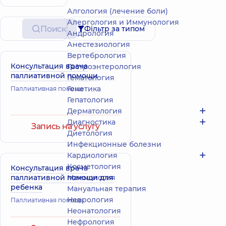
Алгология (лечение боли)
Алергология и Иммунология
Поиск
Фільтр за типом
Андрология
Анестезиология
Вертебрология
Консультация врача
Гастроэнтерология
паллиативной помощи
Гематология
Генетика
Паллиативная помощь
Гепатология
Дерматология
Диагностика
Запись на услугу
Диетология
Инфекционные болезни
Кардиология
Косметология
Консультация врача
паллиативной помощи для
Маммология
ребенка
Мануальная терапия
Неврология
Паллиативная помощь
Неонатология
Нефрология