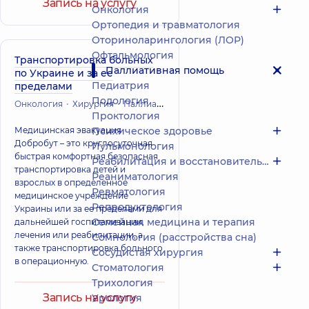
Запись на услугу
Онкология
Ортопедия и травматология
Оториноларингология (ЛОР)
Офтальмология
Транспортировка больных
Паллиативная помощь
по Украине и за ее
Педиатрия
пределами
Подология
Онкология
Хирургия
Паллиативная помощь
Кардиохирургия 
Проктология
Медицинская эвакуация
Психическое здоровье
Добробут – это круглосуточная
Пульмонология
быстрая комфортная безопасная
Реабилитация и восстановительное лечение
транспортировка детей и
Реаниматология
взрослых в определенное
Ревматология
медицинское учреждение
Репродуктология
Украины или за ее пределами для
Семейная медицина и терапия
дальнейшей госпитализации,
лечения или реабилитации, а
Сомнология (расстройства сна)
также транспортировка больного
Сосудистая хирургия
в операционную.
Стоматология
Трихология
Запись на услугу
Урология