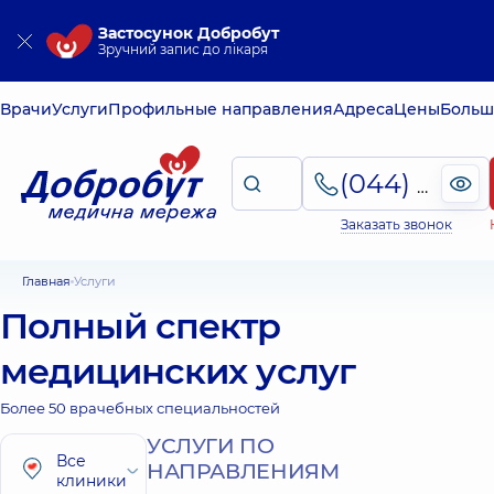
Застосунок Добробут
Зручний запис до лікаря
Врачи
Услуги
Профильные направления
Адреса
Цены
Больш
(044) 495-2-888
Заказать звонок
Главная
Услуги
Полный спектр
медицинских услуг
Более 50 врачебных специальностей
УСЛУГИ ПО
Все
НАПРАВЛЕНИЯМ
клиники