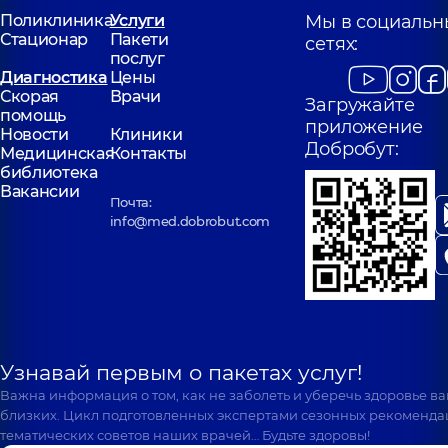
Поликлиника
Услуги
Мы в социальн
Стационар
Пакети
сетях:
послуг
Диагностика
Цены
Скорая
Врачи
Загружайте
помощь
приложение
Новости
Клиники
Добробут:
Медицинская
Контакты
библиотека
Вакансии
Почта:
info@med.dobrobut.com
Узнавай первым о пакетах услуг!
Важна информация о том, как не заболеть и уберечь здоровье в
близких. Цикл подготовленных экспертами сезонных рекоменда
тематических советов наших врачей… Будьте здоровы!