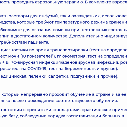
ость проводить аэрозольную терапию. В комплекте взрос
ать растворы для инфузий, так и охлаждать их, использова
едства, которые требуют температурного режима хранени
обходимые для оказания помощи при неотложных состоян
апии в достаточном количестве. Дополнительно индивиду
требностями пациента.
 диагностики во время транспортировки (тест на определ
ст мочи (10 показателей), глюкометрия, тест на определе
А + В, РС-вирусная инфекция/аденовирусная инфекция, рот
есс-тест на COVID-19, тест на беременность и другие).
медицинская, пеленки, салфетки, подгузники и прочее).
 который непрерывно проходит обучение в стране и за ее
только после прохождения соответствующего обучения.
оответствии с принятыми стандартами, практическое прим
ую базу, соблюдение порядка госпитализации больных в