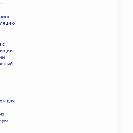
,
ринг
уляцию
 с
иляции
ии
полный
ем для
из
вную