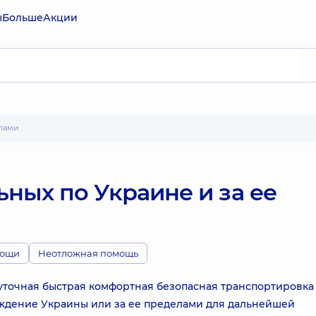
ы
Больше
Акции
елами
ных по Украине и за ее
мощи
Неотложная помощь
суточная быстрая комфортная безопасная транспортировка
ждение Украины или за ее пределами для дальнейшей