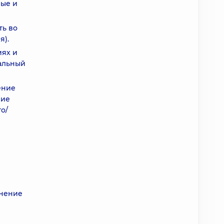
лые и
ть во
я).
иях и
альный
ение
ние
о/
енение