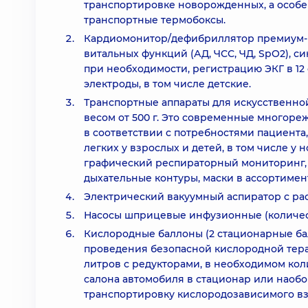
транспортировке новорожденных, а особ
транспортные термобоксы.
Кардиомонитор/дефибриллятор премиум-к
витальных функций (АД, ЧСС, ЧД, SpO2)
при необходимости, регистрацию ЭКГ в 12
электроды, в том числе детские.
Транспортные аппараты для искусственной
весом от 500 г. Это современные многор
в соответствии с потребностями пациент
легких у взрослых и детей, в том числе 
графический респираторный мониторинг,
дыхательные контуры, маски в ассортимен
Электрический вакуумный аспиратор с ра
Насосы шприцевые инфузионные (количест
Кислородные баллоны (2 стационарные ба
проведения безопасной кислородной тера
литров с редукторами, в необходимом ко
салона автомобиля в стационар или наоб
транспортировку кислородозависимого взр