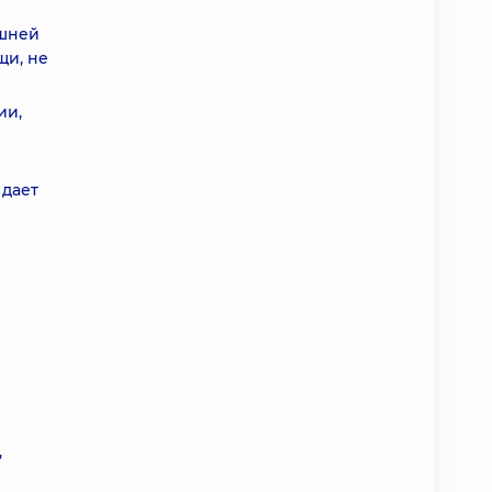
ешней
щи, не
ии,
 дает
,