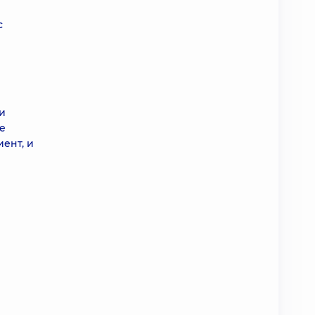
с
и
е
ент, и