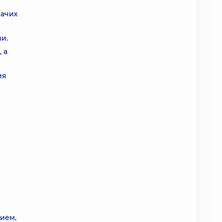
жачих
и.
 а
ия
ием,