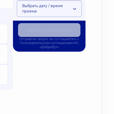
Выбрать дату / время
приема
Запись на прийом
Отправляя запрос вы соглашаетесь с
Пользовательским соглашением
МС
«Добробут»