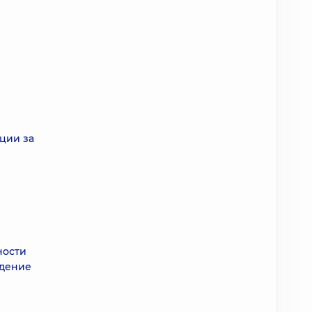
ации за
ности
едение