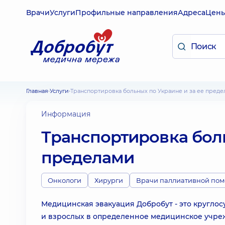
Врачи
Услуги
Профильные направления
Адреса
Цен
Главная
Услуги
Транспортировка больных по Украине и за ее пред
Информация
Транспортировка боль
пределами
Онкологи
Хирурги
Врачи паллиативной по
Медицинская эвакуация Добробут - это кругло
и взрослых в определенное медицинское учре