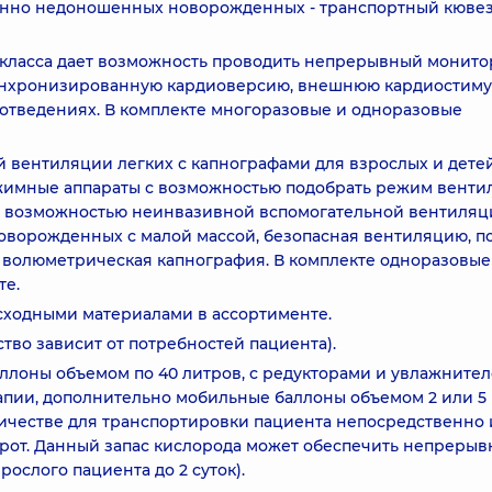
енно недоношенных новорожденных - транспортный кювез
ласса дает возможность проводить непрерывный монито
, синхронизированную кардиоверсию, внешнюю кардиостим
 отведениях. В комплекте многоразовые и одноразовые
 вентиляции легких с капнографами для взрослых и детей
ежимные аппараты с возможностью подобрать режим вент
а, возможностью неинвазивной вспомогательной вентиляц
у новорожденных с малой массой, безопасная вентиляцию, 
 волюметрическая капнография. В комплекте одноразовые
те.
сходными материалами в ассортименте.
во зависит от потребностей пациента).
ллоны объемом по 40 литров, с редукторами и увлажнител
пии, дополнительно мобильные баллоны объемом 2 или 5
личестве для транспортировки пациента непосредственно 
орот. Данный запас кислорода может обеспечить непреры
ослого пациента до 2 суток).