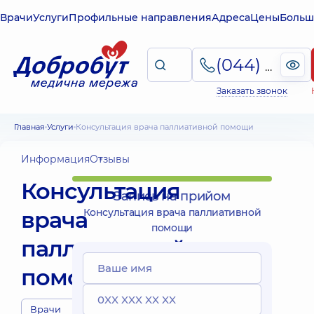
Врачи
Услуги
Профильные направления
Адреса
Цены
Больш
(044) 495-2-888
Заказать звонок
Главная
Услуги
Консультация врача паллиативной помощи
Информация
Отзывы
Консультация
Запись на прийом
врача
Консультация врача паллиативной
помощи
паллиативной
помощи
Врачи