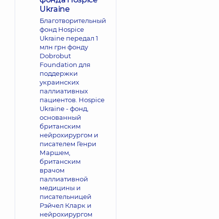
Ukraine
Благотворительный
фонд Hospice
Ukraine передал 1
млн грн фонду
Dobrobut
Foundation для
поддержки
украинских
паллиативных
пациентов. Hospice
Ukraine - фонд,
основанный
британским
нейрохирургом и
писателем Генри
Маршем,
британским
врачом
паллиативной
медицины и
писательницей
Рэйчел Кларк и
нейрохирургом