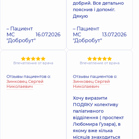
добрий. Все детально
пояснив і допоміг.
Дякую
– Пациент
– Пациент
МС
16.07.2026
МС
13.07.2026
"Добробут"
"Добробут"
Впечатление от врача
Впечатление от врача
Отзывы пациентов о:
Отзывы пациентов о:
Зинковец Сергей
Зинковец Сергей
Николаевич
Николаевич
Хочу виразити
ПОДЯКУ колективу
паліативного
відділення ( проспект
Любомира Гузара), в
якому вже кілька
місяців знаходиться