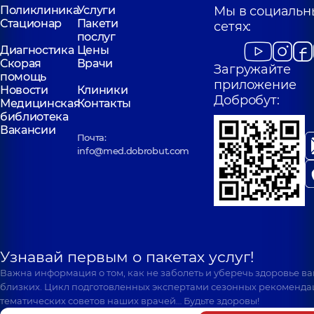
Поликлиника
Услуги
Мы в социальн
Стационар
Пакети
сетях:
послуг
Диагностика
Цены
Скорая
Врачи
Загружайте
помощь
приложение
Новости
Клиники
Добробут:
Медицинская
Контакты
библиотека
Вакансии
Почта:
info@med.dobrobut.com
Узнавай первым о пакетах услуг!
Важна информация о том, как не заболеть и уберечь здоровье в
близких. Цикл подготовленных экспертами сезонных рекоменда
тематических советов наших врачей… Будьте здоровы!