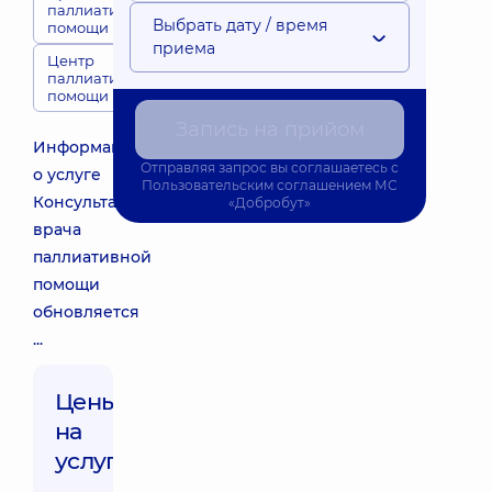
паллиативной
Выбрать дату / время
помощи
приема
Центр
паллиативной
помощи
Запись на прийом
Информация
Отправляя запрос вы соглашаетесь с
о услуге
Пользовательским соглашением
МС
Консультация
«Добробут»
врача
паллиативной
помощи
обновляется
...
Цены
на
услуги: