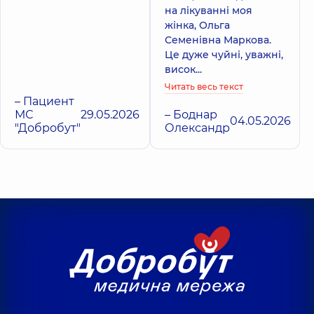
на лікуванні моя
жінка, Ольга
Семенівна Маркова.
Це дуже чуйні, уважні,
висок...
Читать весь текст
– Пациент
МС
29.05.2026
– Боднар
04.05.2026
"Добробут"
Олександр