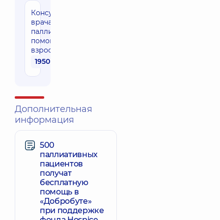
Консультация
врача
паллиативной
помощи для
взрослых
1950 грн
Дополнительная
информация
500
паллиативных
пациентов
получат
бесплатную
помощь в
«Добробуте»
при поддержке
фонда Hospice