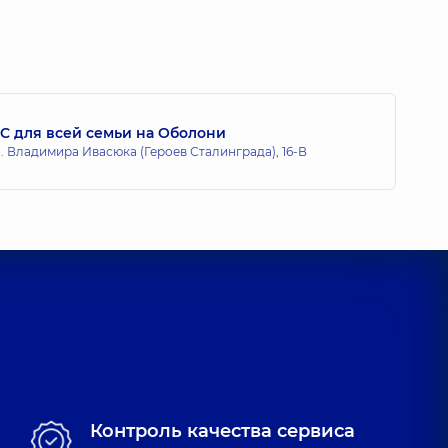
 Юрьевич
19 лет опыта
C для всей семьи на Оболони
ергеевич
 Владимира Ивасюка (Героев Сталинграда), 16-В
,
8 лет опыта
ладимирович
,
18 лет опыта
Контроль качества сервиса