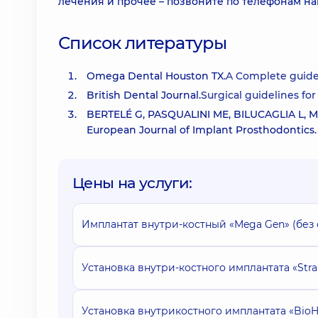
лечения и прочее – позвоните по телефонам на
Список литературы
Omega Dental Houston TX.
A Complete guide 
British Dental Journal.
Surgical guidelines fo
BERTELÉ G, PASQUALINI ME, BILUCAGLIA L, MIR
European Journal of Implant Prosthodontics.
Цены на услуги:
Имплантат внутри-костный «Mega Gen» (без
Установка внутри-костного имплантата «Str
Установка внутрикостного имплантата «BioH