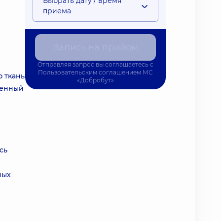
Выбрать дату / время
приема
Запись на прийом
Отправляя запрос вы соглашаетесь с
Пользовательским соглашением
МС
 ткань
«Добробут»
еменный
сь
ных