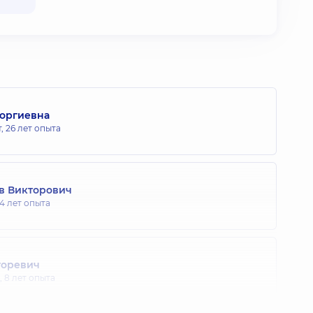
еоргиевна
т,
26 лет опыта
в Викторович
14 лет опыта
горевич
,
8 лет опыта