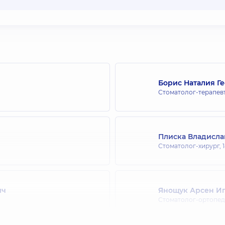
Борис Наталия Г
Стоматолог-терапев
Плиска Владисла
Стоматолог-хирург,
ич
Янощук Арсен И
Стоматолог-ортопед