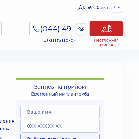
UA
Мой кабинет
(044) 495-2-888
Заказать звонок
Неотложная
помощь
Запись на прийом
Временный имплант зуба
вления
новка
,