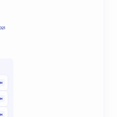
021
рн
рн
рн