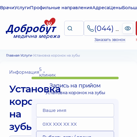
Врачи
Услуги
Профильные направления
Адреса
Цены
Больш
(044) 495-2-888
Заказать звонок
Главная
Услуги
Установка коронок на зубы
5
Информация
клиник
Запись на прийом
Установка
Установка коронок на зубы
коронок
на
зубы