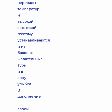
перепады
температур
и
высокой
эстетикой,
поэтому
устанавливаются
и на
боковые
жевательные
зубы,
и в
зону
улыбки.
В
дополнение
к
своей