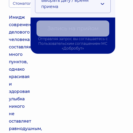
Выбрать дату / время
Стоматология
приема
Имидж
современного
Запись на прийом
делового
Отправляя запрос вы соглашаетесь с
человека
Пользовательским соглашением
МС
составляют
«Добробут»
много
пунктов,
однако
красивая
и
здоровая
улыбка
никого
не
оставляет
равнодушным,