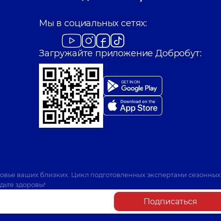
Коберник Ольга 
Мы в социальных сетях:
пыта
Отоларинголог; Ото
Загружайте приложение Добробут:
Ткаченко Викто
пыта
Отоларинголог; Ото
Будзин Анна Ал
 опыта
Отоларинголог; Ото
Кулибаба Юлия В
ровье ваших близких. Цикл подготовленных экспертами сезонных
Отоларинголог; Ото
дьте здоровы!
Подписаться