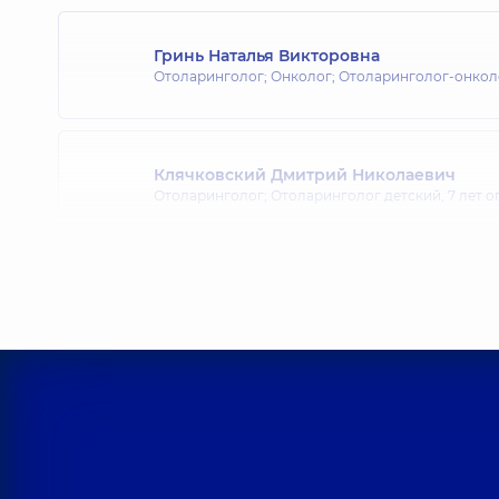
Гринь Наталья Викторовна
Отоларинголог; Онколог; Отоларинголог-онкол
Клячковский Дмитрий Николаевич
Отоларинголог; Отоларинголог детский,
7 лет о
Клячковская (Любельчук) Инна Алекса
Отоларинголог; Отоларинголог детский,
7 лет о
Федорец Юлия Алексеевна
Отоларинголог; Отоларинголог детский,
7 лет о