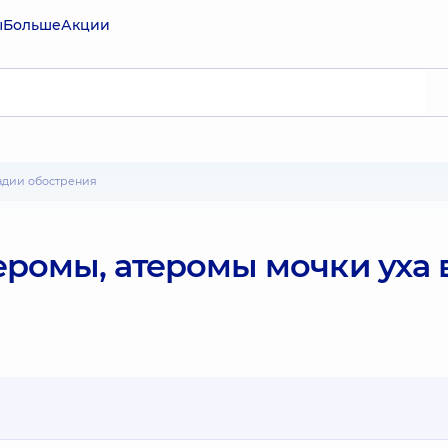
ы
Больше
Акции
тадии обострения
ромы, атеромы мочки уха 