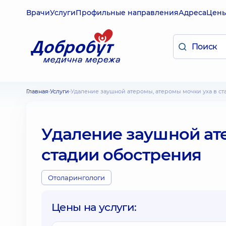
Врачи
Услуги
Профильные направления
Адреса
Цен
Главная
Услуги
Удаление заушной атеромы, атеромы мочки уха в с
Удаление заушной ате
стадии обострения
Отоларингологи
Цены на услуги: