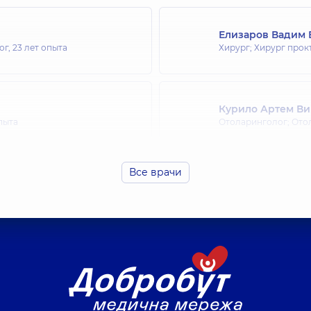
Елизаров Вадим 
ог,
23 лет опыта
Хирург; Хирург прок
Курило Артем В
пыта
Отоларинголог; Ото
Все врачи
ндровна
Сердюк Андрей 
пыта
Хирург детский; Уро
Любарец Ангели
пыта
Отоларинголог; Ото