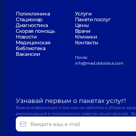
Романков Святослав Иванович
Поликлиника
Услуги
Отоларинголог; Отоларинголог детский,
5 лет о
Стационар
Пакети послуг
Диагностика
Цены
Скорая помощь
Врачи
Новости
Клиники
Олефиренко Надежда Николаевна
Медицинская
Контакты
Отоларинголог; Отоларинголог детский,
5 лет о
библиотека
Вакансии
Почта:
info@med.dobrobut.com
Ярощук Владимир Васильевич
Отоларинголог; Отоларинголог детский,
28 лет
Узнавай первым о пакетах услуг!
Житник Дмитрий Юрьевич
Важна информация о том, как не заболеть и уберечь здо
Хирург; Хирург проктолог,
6 лет опыта
рекомендаций и тематических советов наших врачей… Бу