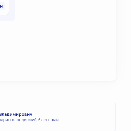
рн
 Владимирович
ларинголог детский,
6 лет опыта