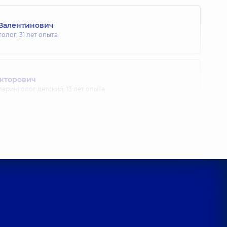
Валентинович
толог,
31 лет опыта
икторович
ларинголог детский,
13 лет опыта
Сергеевич
лог детский,
24 лет опыта
на Александровна
ларинголог детский,
5 лет опыта