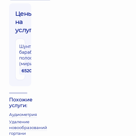
Цены
на
услуги:
Шунтирование
барабанной
полости
(миринготомия)
6520 грн
Похожие
услуги:
Аудиометрия
Удаление
новообразований
гортани