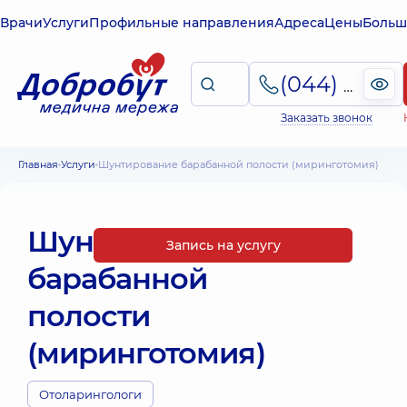
Врачи
Услуги
Профильные направления
Адреса
Цены
Больш
(044) 495-2-888
Заказать звонок
Главная
Услуги
Шунтирование барабанной полости (миринготомия)
Шунтирование
Запись на услугу
барабанной
полости
(миринготомия)
Отоларингологи