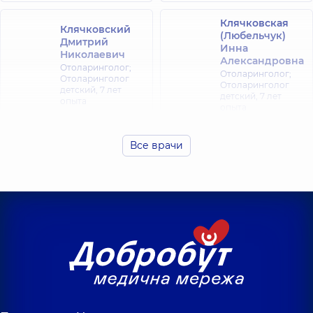
Клячковская
Клячковский
(Любельчук)
Дмитрий
Инна
Николаевич
Александровна
Отоларинголог;
Отоларинголог;
Отоларинголог
Отоларинголог
детский,
7 лет
детский,
7 лет
опыта
опыта
Федорец Юлия
Шуклина Юлия
Все врачи
Алексеевна
Владимировна
Отоларинголог;
Отоларинголог;
Отоларинголог
Отоларинголог
детский,
7 лет
детский,
30 лет
опыта
опыта
Любарец
Шуляк Максим
Ангелина
Андреевич
Александровна
Отоларинголог;
Отоларинголог;
Отоларинголог
Отоларинголог
детский,
19 лет
детский,
5 лет
опыта
опыта