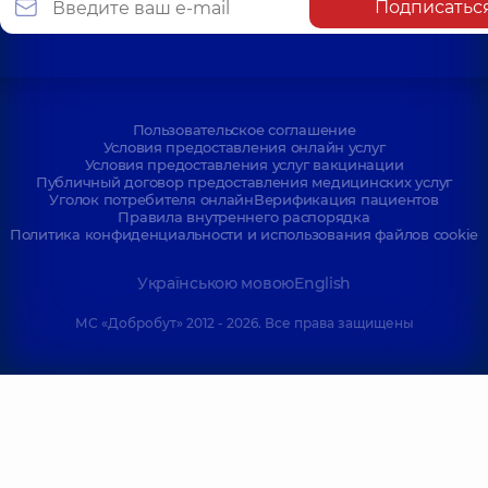
Подписатьс
Шепетько-
Домбровская
Шкурлатовская
(Дони) Дарья
Мария
Александровна
Валентиновна
Отоларинголог;
Отоларинголог;
Пользовательское соглашение
Отоларинголог
Отоларинголог
Условия предоставления онлайн услуг
детский;
детский,
3 лет
Условия предоставления услуг вакцинации
Отоларинголог-
опыта
Публичный договор предоставления медицинских услуг
онколог,
5 лет
Уголок потребителя онлайн
Верификация пациентов
опыта
Правила внутреннего распорядка
Политика конфиденциальности и использования файлов cookie
Ассефа
Анастасия
Українською мовою
English
Вургесаевна
Отоларинголог,
2
МС «Добробут» 2012 - 2026. Все права защищены
лет опыта