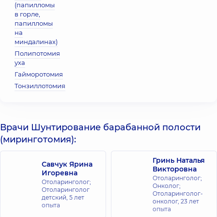
(папилломы
в горле,
папилломы
на
миндалинах)
Полипотомия
уха
Гайморотомия
Тонзиллотомия
Врачи Шунтирование барабанной полости
(миринготомия):
Гринь Наталья
Савчук Ярина
Викторовна
Игоревна
Отоларинголог;
Отоларинголог;
Онколог;
Отоларинголог
Отоларинголог-
детский,
5 лет
онколог,
23 лет
опыта
опыта