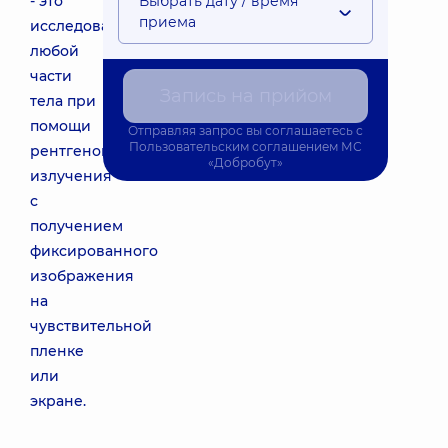
- это
Выбрать дату / время
приема
исследование
любой
части
Запись на прийом
тела при
помощи
Отправляя запрос вы соглашаетесь с
Пользовательским соглашением
МС
рентгеновского
«Добробут»
излучения
с
получением
фиксированного
изображения
на
чувствительной
пленке
или
экране.