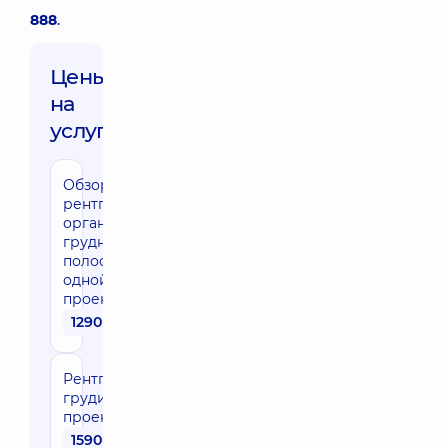
888
.
Цены
на
услуги:
Обзорная
рентгенография
органов
грудной
полости в
одной
проекции
1290 грн
Рентгенография
грудины в двух
проекциях
1590 грн