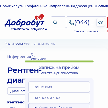
Врачи
Услуги
Профильные направления
Адреса
Цены
Больш
(044) 495-2-888
Заказать звонок
Главная
Услуги
Рентген-диагностика
3
Информация
клиники
Запись на прийом
Рентген-
Рентген-диагностика
диагностика
Диагносты
Рентгенография