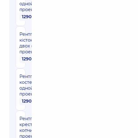
одной
проекции
1290 грн
Рентгенографія
кісток носа в
двох (бічних)
проекціях
1290 грн
Рентгенография
костей таза в
одной
проекции
1290 грн
Рентгенография
крестца и
копчика в двух
проекциях