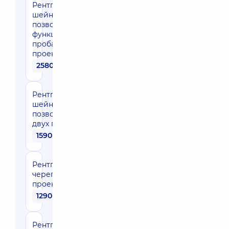
Рентгенография
шейного отдела
позвоночника с
функциональными
пробами (четыре
проекции)
2580 грн
Рентгенография
шейного отдела
позвоночника в
двух проекциях
1590 грн
Рентгенография
черепа в одной
проекции
1290 грн
Рентгенография