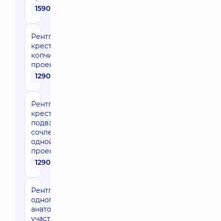
1590 грн
Рентгенография
крестца,
копчика в одной
проекции
1290 грн
Рентгенография
крестцово-
подвздошных
сочленений в
одной
проекции
1290 грн
Рентгенография
одного
анатомического
участка в