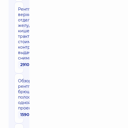
Рентгенография
верхних
отделов
желудочно-
кишечного
тракта (без
стоимости
контраста) с
выдачей до 3-х
снимков
2910 грн
Обзорная
рентгенография
брюшной
полости в
одной
проекции
1590 грн