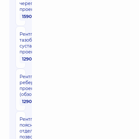
черепа в двух
проекциях
1590 грн
Рентгенография
тазобедренного
сустава в одной
проекции
1290 грн
Рентгенография
ребер в одной
проекции
(обзорная)
1290 грн
Рентгенография
поясничного
отдела
позвоночника в