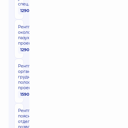
спец.проекции
1290 грн
Рентгенография
околоносовых
пазух в одной
проекции
1290 грн
Рентгенография
органов
грудной
полости в двух
проекциях
1590 грн
Рентгенография
поясничного
отдела
позвоночника в