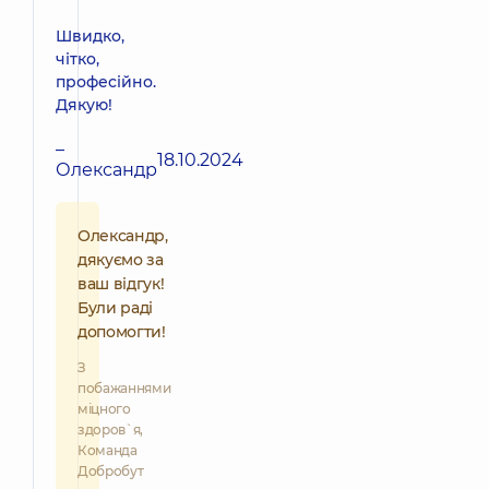
Швидко,
чітко,
професійно.
Дякую!
–
18.10.2024
Олександр
Олександр,
дякуємо за
ваш відгук!
Були раді
допомогти!
З
побажаннями
міцного
здоров`я,
Команда
Добробут