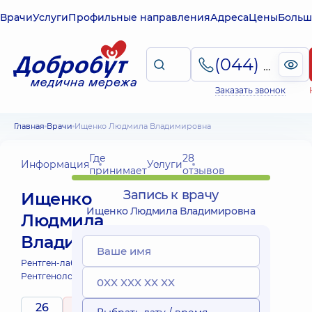
Врачи
Услуги
Профильные направления
Адреса
Цены
Больш
(044) 495-2-888
Заказать звонок
Главная
Врачи
Ищенко Людмила Владимировна
Где
28
Информация
Услуги
принимает
отзывов
Запись к врачу
Ищенко
Ищенко Людмила Владимировна
Людмила
Владимировна
Рентген-лаборант;
Рентгенолог;
26
5
/ 5