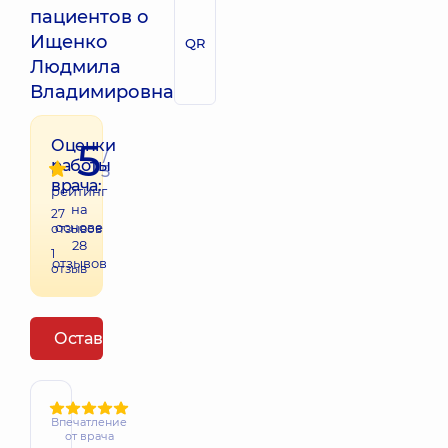
пациентов о
Ищенко
QR
Людмила
Владимировна
5
Оценки
/
работы
5
врача:
рейтинг
на
27
основе
отзывов
28
1
отзывов
отзыв
Оставить отзыв
Впечатление
от врача