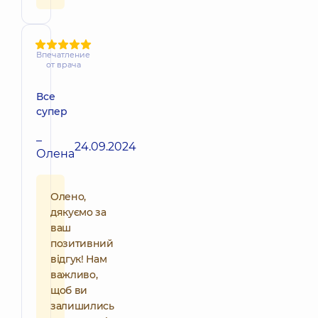
Впечатление
от врача
Все
супер
–
24.09.2024
Олена
Олено,
дякуємо за
ваш
позитивний
відгук! Нам
важливо,
щоб ви
залишились