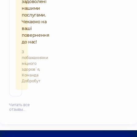
задоволені
нашими
послугами.
Чекаємо на
ваші
повернення
до нас!
З
побажаннями
міцного
здоров`я,
Команда
Добробут
Читать все
отзывы…