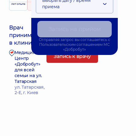
Выбрать дату / время
лет опыта
рейтинг
на основе
приема
28 отзывов
Врач
Запись на прийом
принимает
Ближайшее время приема: Завтра о 09:15
Отправляя запрос вы соглашаетесь с
в клинике
Пользовательским соглашением
МС
«Добробут»
Медицинский
Запись к врачу
Центр
«Добробут»
для всей
семьи на ул.
Татарская
ул. Татарская,
2-Е, г. Киев