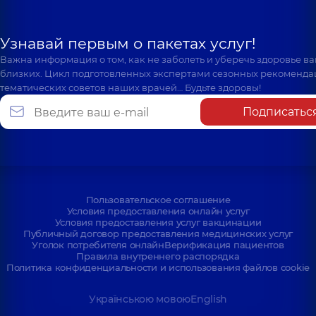
Узнавай первым о пакетах услуг!
Важна информация о том, как не заболеть и уберечь здоровье в
близких. Цикл подготовленных экспертами сезонных рекоменда
тематических советов наших врачей… Будьте здоровы!
Подписатьс
Пользовательское соглашение
Условия предоставления онлайн услуг
Условия предоставления услуг вакцинации
Публичный договор предоставления медицинских услуг
Уголок потребителя онлайн
Верификация пациентов
Правила внутреннего распорядка
Политика конфиденциальности и использования файлов cookie
Українською мовою
English