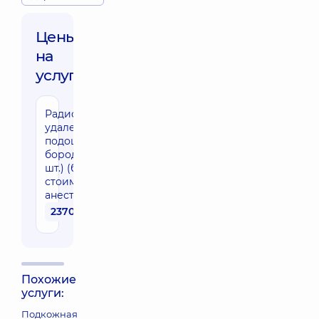
Цены
на
услуги:
Радиоволновое
удаление
подошвенной
бородавки (1
шт.) (без
стоимости
анестезии)
2370 грн
Похожие
услуги:
Подкожная