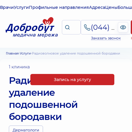
Врачи
Услуги
Профильные направления
Адреса
Цены
Больш
(044) 495-2-888
Заказать звонок
Главная
Услуги
Радиоволновое удаление подошвенной бородавки
1 клиника
Радиоволновое
Запись на услугу
удаление
подошвенной
бородавки
Дерматологи