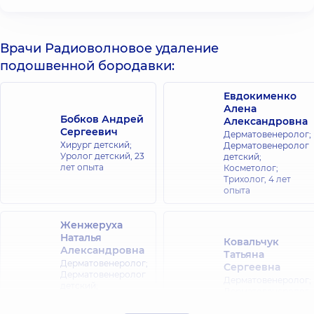
Врачи Радиоволновое удаление
подошвенной бородавки:
Евдокименко
Алена
Бобков Андрей
Александровна
Сергеевич
Дерматовенеролог;
Хирург детский;
Дерматовенеролог
Уролог детский,
23
детский;
лет опыта
Косметолог;
Трихолог,
4 лет
опыта
Женжеруха
Наталья
Ковальчук
Александровна
Татьяна
Дерматовенеролог;
Сергеевна
Дерматовенеролог
Дерматовенеролог;
детский;
Дерматовенеролог
Дерматолог-
детский;
хирург;
Дерматолог-