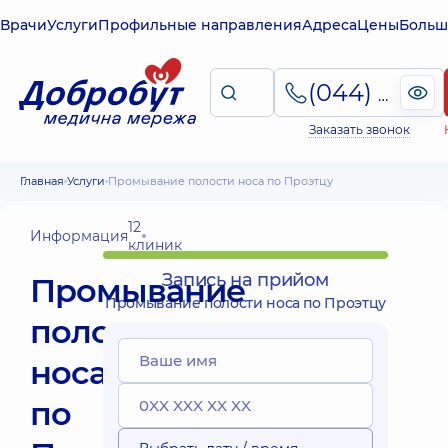
Врачи
Услуги
Профильные направления
Адреса
Цены
Больш
(044) 495-2-888
Заказать звонок
Главная
Услуги
Промывание полости носа по Проэтцу
12
Информация
клиник
Запись на прийом
Промывание
Промывание полости носа по Проэтцу
полости
носа
по