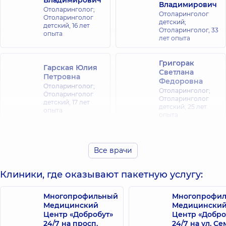
Владимирович
Владимирович
Отоларинголог;
Отоларинголог
Отоларинголог
детский;
детский,
16 лет
Отоларинголог,
33
опыта
лет опыта
Григорак
Гарская Юлия
Светлана
Петровна
Федоровна
Отоларинголог;
Отоларинголог;
Отоларинголог
Отоларинголог
детский,
17 лет
детский,
25 лет
опыта
опыта
Иванова-Юр
Калита Ирина
Ольга
Все врачи
Николаевна
Валериевна
Отоларинголог
Отоларинголог;
Клиники, где оказывают пакетную услугу:
детский;
Аллерголог;
Отоларинголог,
29
Отоларинголог
лет опыта
детский,
14 лет
Многопрофильный
Многопрофи
опыта
Медицинский
Медицински
Центр «Добробут»
Центр «Добро
24/7 на просп.
24/7 на ул. С
Колупаева
Кольга