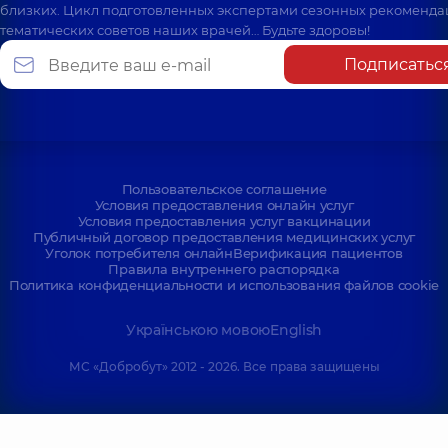
близких. Цикл подготовленных экспертами сезонных рекоменда
тематических советов наших врачей… Будьте здоровы!
Подписатьс
Пользовательское соглашение
Условия предоставления онлайн услуг
Условия предоставления услуг вакцинации
Публичный договор предоставления медицинских услуг
Уголок потребителя онлайн
Верификация пациентов
Правила внутреннего распорядка
Политика конфиденциальности и использования файлов cookie
Українською мовою
English
МС «Добробут» 2012 - 2026. Все права защищены