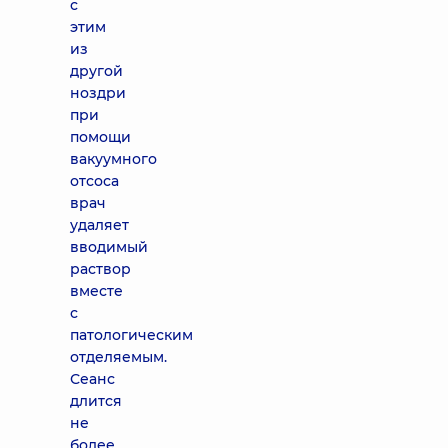
с
этим
из
другой
ноздри
при
помощи
вакуумного
отсоса
врач
удаляет
вводимый
раствор
вместе
с
патологическим
отделяемым.
Сеанс
длится
не
более