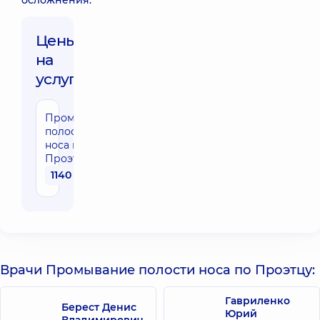
осложнения.
Цены
на
услуги:
Промывание
полости
носа по
Проэтцу
1140 грн
Врачи Промывание полости носа по Проэтцу:
Гавриленко
Берест Денис
Юрий