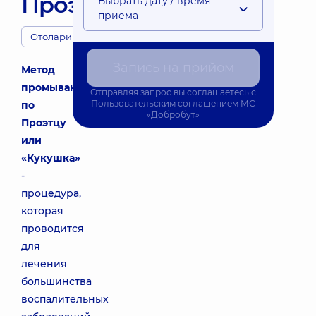
Проэтцу
Выбрать дату / время
приема
Отоларингологи
Запись на прийом
Метод
промывания
Отправляя запрос вы соглашаетесь с
Пользовательским соглашением
МС
по
«Добробут»
Проэтцу
или
«Кукушка»
-
процедура,
которая
проводится
для
лечения
большинства
воспалительных