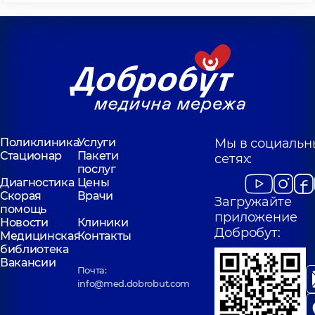
Поликлиника
Услуги
Мы в социальн
Стационар
Пакети
сетях:
послуг
Диагностика
Цены
Скорая
Врачи
Загружайте
помощь
приложение
Новости
Клиники
Добробут:
Медицинская
Контакты
библиотека
Вакансии
Почта:
info@med.dobrobut.com