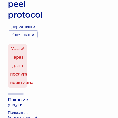
peel
protocol
Дерматологи
Косметологи
Увага!
Наразі
дана
послуга
неактивна
Похожие
услуги:
Подкожная
(инъекционная)