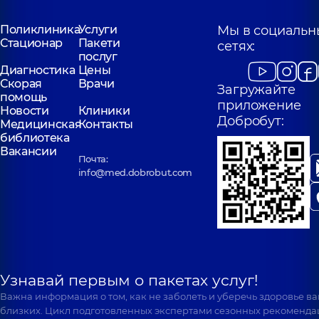
Поликлиника
Услуги
Мы в социальн
Стационар
Пакети
сетях:
послуг
Диагностика
Цены
Скорая
Врачи
Загружайте
помощь
приложение
Новости
Клиники
Добробут:
Медицинская
Контакты
библиотека
Вакансии
Почта:
info@med.dobrobut.com
Узнавай первым о пакетах услуг!
Важна информация о том, как не заболеть и уберечь здоровье в
близких. Цикл подготовленных экспертами сезонных рекоменда