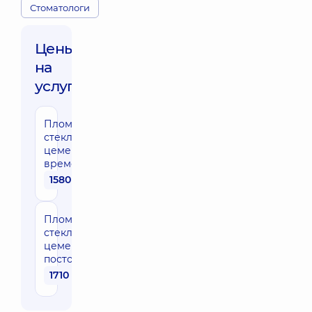
Стоматологи
Цены
на
услуги:
Пломба из
стеклоиономерного
цемента
временного зуба
1580 грн
Пломба из
стеклоиономерного
цемента
постоянных зубов
1710 грн