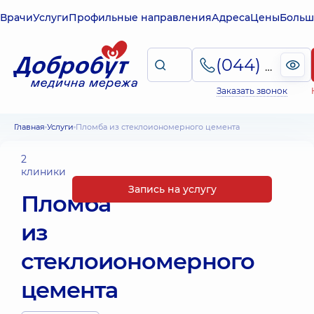
Врачи
Услуги
Профильные направления
Адреса
Цены
Больш
(044) 495-2-888
Заказать звонок
Главная
Услуги
Пломба из стеклоиономерного цемента
2
клиники
Запись на услугу
Пломба
из
стеклоиономерного
цемента