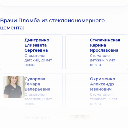
Врачи Пломба из стеклоиономерного
цемента:
Дмитренко
Ступачинская
Елизавета
Карина
Сергеевна
Ярославовна
Стоматолог
Стоматолог
детский,
20 лет
детский,
7 лет
опыта
опыта
Суворова
Охрименко
Тамара
Александр
Валерьевна
Иванович
Стоматолог-
Стоматолог-
терапевт,
17 лет
терапевт,
13 лет
опыта
опыта
Никифоров
Добровольская
Сергей
Анна Павловна