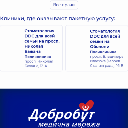
Андреевич
Стоматолог
Все врачи
Стоматолог
детский,
4 лет
детский,
5 лет
опыта
опыта
Клиники, где оказывают пакетную услугу:
Грабовская
Стоматология
Клещ София
Стоматология
Светлана
DDC для всей
Александровна
DDC для всей
Евгеньевна
семьи на просп.
семьи на
Стоматолог
Стоматолог
Николая
детский,
6 лет
Оболони
детский,
25 лет
опыта
Бажана
Поликлиника
опыта
просп. Владимира
Поликлиника
Ивасюка (Героев
просп. Николая
Сталинграда), 16-В
Бажана, 12-А
Демочкина
Наталья
Владимировна
Стоматолог
детский,
12 лет
опыта