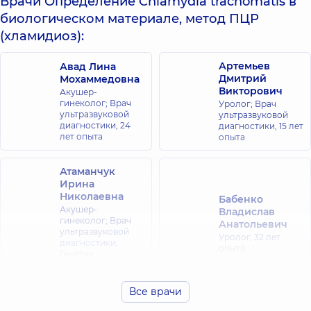
Врачи Определение Chlamydia trachomatis в
биологическом материале, метод ПЦР
(хламидиоз):
Артемьев
Авад Лина
Дмитрий
Мохаммедовна
Викторович
Акушер-
гинеколог; Врач
Уролог; Врач
ультразвуковой
ультразвуковой
диагностики,
24
диагностики,
15 лет
лет опыта
опыта
Атаманчук
Ирина
Николаевна
Бабенко
Акушер-
Владислав
гинеколог; Врач
Анатольевич
ультразвуковой
Уролог,
32 лет
диагностики;
опыта
Генетик;
Репродуктолог,
28
лет опыта
Все врачи
Будченко