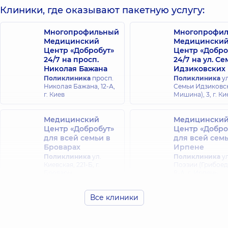
Марина
Клиники, где оказывают пакетную услугу:
Бидула
Анатольевна
Евгений
Акушер-
Александрович
Многопрофильный
Многопрофи
гинеколог; Врач
Уролог,
15 лет
Медицинский
Медицински
ультразвуковой
опыта
Центр «Добробут»
Центр «Добро
диагностики,
15 лет
24/7 на просп.
24/7 на ул. С
опыта
Николая Бажана
Идзиковских
Поликлиника
просп.
Поликлиника
ул
Николая Бажана, 12-А,
Семьи Идзиковск
г. Киев
Мишина), 3, г. Ки
Медицинский
Медицински
Центр «Добробут»
Центр «Добро
для всей семьи в
для всей семь
Броварах
Ирпене
Поликлиника
ул.
Поликлиника
ул
Киевская, 221-Б, г.
Поэзии (Грибоед
Бровары
8-А, г. Ирпень
Все клиники
Медицинский
Медицински
Центр «Добробут»
Центр «Добро
для всей семьи в
для всей сем
Голосеево