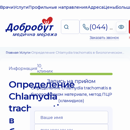
Врачи
Услуги
Профильные направления
Адреса
Цены
Больш
(044) 495-2-888
Заказать звонок
Главная
Услуги
Определение Chlamydia trachomatis в биологическом материале, метод ПЦР (хламидиоз)
10
Информация
клиник
Запись на прийом
Определение
Определение Chlamydia trachomatis в
Chlamydia
биологическом материале, метод ПЦР
(хламидиоз)
trachomatis
в