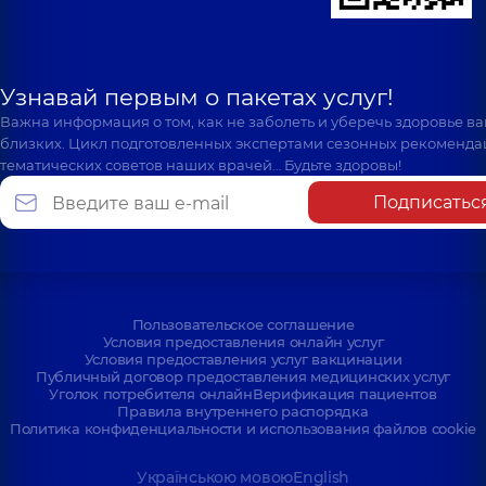
Узнавай первым о пакетах услуг!
Важна информация о том, как не заболеть и уберечь здоровье в
близких. Цикл подготовленных экспертами сезонных рекоменда
тематических советов наших врачей… Будьте здоровы!
Подписатьс
Пользовательское соглашение
Условия предоставления онлайн услуг
Условия предоставления услуг вакцинации
Публичный договор предоставления медицинских услуг
Уголок потребителя онлайн
Верификация пациентов
Правила внутреннего распорядка
Политика конфиденциальности и использования файлов cookie
Українською мовою
English