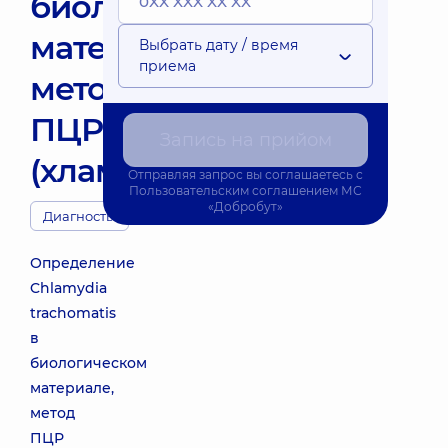
биологическом
материале,
Выбрать дату / время
приема
метод
ПЦР
Запись на прийом
(хламидиоз)
Отправляя запрос вы соглашаетесь с
Пользовательским соглашением
МС
«Добробут»
Диагносты
Определение
Chlamydia
trachomatis
в
биологическом
материале,
метод
ПЦР