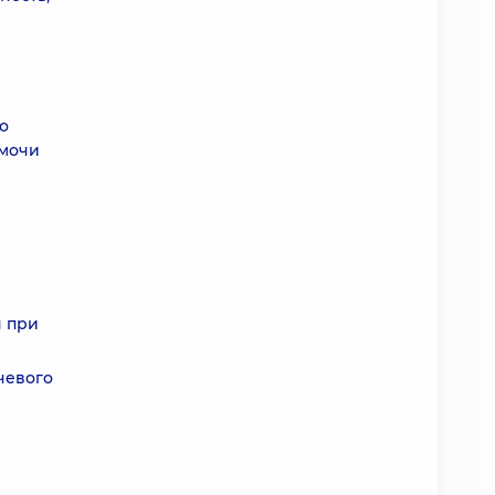
о
 мочи
я при
чевого