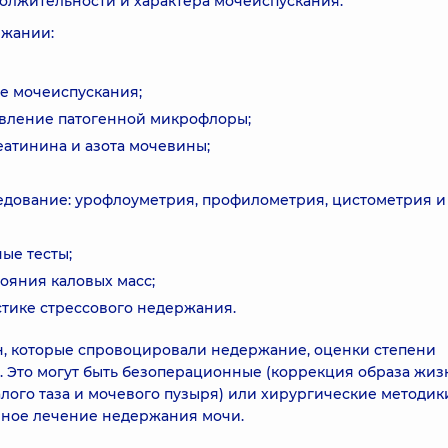
должительности и характера мочеиспускания.
ржании:
е мочеиспускания;
явление патогенной микрофлоры;
еатинина и азота мочевины;
дование: урофлоуметрия, профилометрия, цистометрия и 
ые тесты;
ояния каловых масс;
стике стрессового недержания.
н, которые спровоцировали недержание, оценки степени
. Это могут быть безоперационные (коррекция образа жиз
ого таза и мочевого пузыря) или хирургические методики
рное лечение недержания мочи.