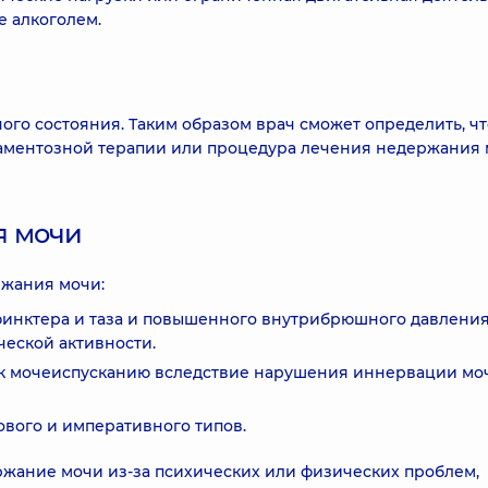
е алкоголем.
ного состояния. Таким образом врач сможет определить, чт
каментозной терапии или процедура лечения недержания
я мочи
ржания мочи:
финктера и таза и повышенного внутрибрюшного давлени
ческой активности.
 к мочеиспусканию вследствие нарушения иннервации мо
ового и императивного типов.
ржание мочи из-за психических или физических проблем,