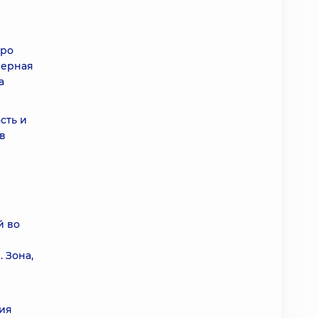
тро
зерная
а
сть и
в
й во
 Зона,
ия