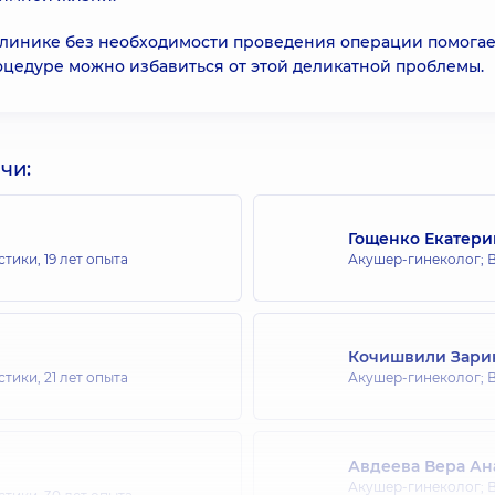
линике без необходимости проведения операции помогае
оцедуре можно избавиться от этой деликатной проблемы.
чи:
Гощенко Екатери
стики,
19 лет опыта
Акушер-гинеколог; В
Кочишвили Зари
стики,
21 лет опыта
Акушер-гинеколог; В
Авдеева Вера Ан
Акушер-гинеколог; В