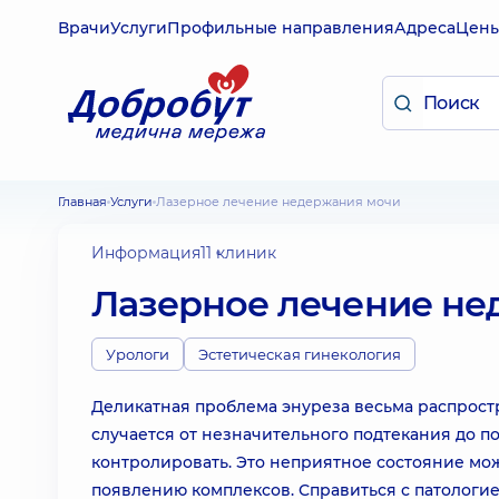
Врачи
Услуги
Профильные направления
Адреса
Цен
Главная
Услуги
Лазерное лечение недержания мочи
Информация
11 клиник
Лазерное лечение не
Урологи
Эстетическая гинекология
Деликатная проблема энуреза весьма распрос
случается от незначительного подтекания до п
контролировать. Это неприятное состояние мо
появлению комплексов. Справиться с патологи