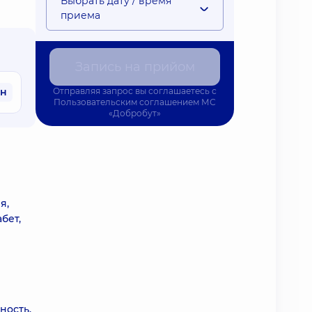
Выбрать дату / время
приема
Запись на прийом
рн
Отправляя запрос вы соглашаетесь с
Пользовательским соглашением
МС
«Добробут»
я,
бет,
ность,