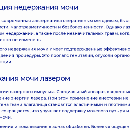
кция недержания мочи
 современная альтернатива оперативным методикам, быс
сти, малотравматичности и безболезненности. Однако ла
м недержании, а также после незначительных травм, когд
венно не изменены.
ового недержания мочи имеет подтвержденные эффективно
едения процедуры. Это пролапс гениталий, опухоли органо
екции.
жания мочи лазером
гии лазерного импульса. Специальный аппарат, введенны
ение энергии лазера. При этом применение анестезии не
гена ткани влагалища становятся эластичными и плотными.
 сокращается, что улучшает поддержку мочевого пузыря и
мочи.
жение и покалывание в зонах обработки. Болевые ощущен