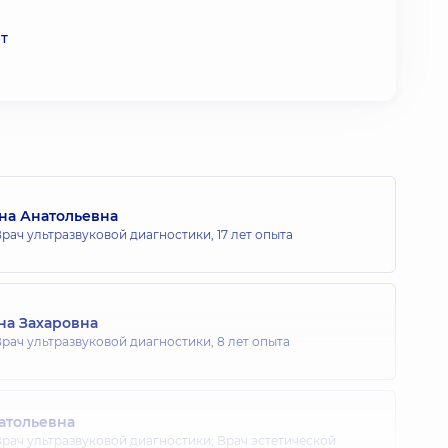
т
на Анатольевна
рач ультразвуковой диагностики,
17 лет опыта
на Захаровна
рач ультразвуковой диагностики,
8 лет опыта
атольевна
рач ультразвуковой диагностики; Врач эстетической