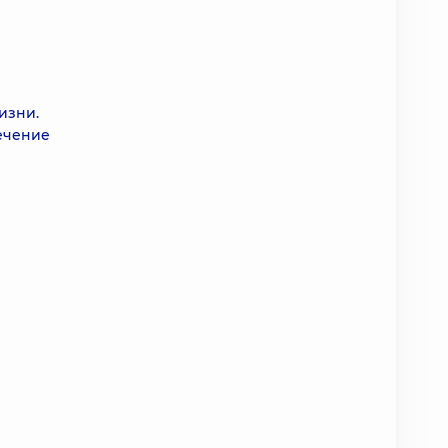
изни.
ечение