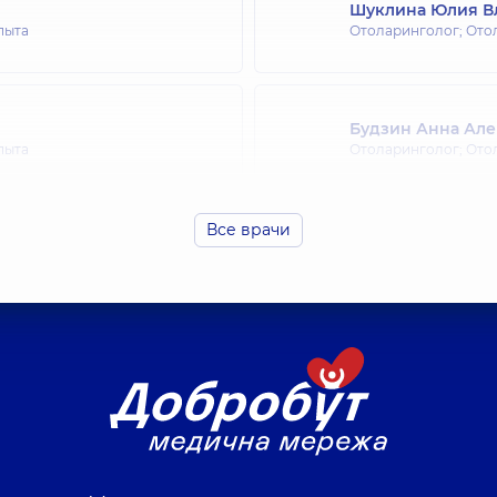
Шуклина Юлия В
пыта
Отоларинголог; Ото
Будзин Анна Ал
пыта
Отоларинголог; Ото
Все врачи
Шепетько-Домбро
опыта
Отоларинголог; Ото