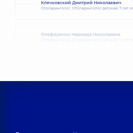
Клячковский Дмитрий Николаевич
Отоларинголог; Отоларинголог детский,
7 лет о
Олефиренко Надежда Николаевна
Отоларинголог; Отоларинголог детский,
5 лет о
Кулибаба Юлия Васильевна
Отоларинголог; Отоларинголог детский,
8 лет 