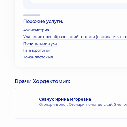
Похожие услуги:
Аудиометрия
Удаление новообразований гортани (папилломы в г
Полипотомия уха
Гайморотомия
Тонзиллотомия
Врачи Хордектомия:
Савчук Ярина Игоревна
Отоларинголог; Отоларинголог детский,
5 лет о