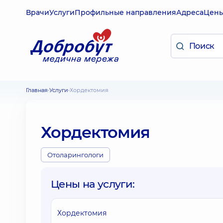
Врачи
Услуги
Профильные направления
Адреса
Цен
Главная
Услуги
Хордектомия
Хордектомия
Отоларингологи
Цены на услуги:
Хордектомия