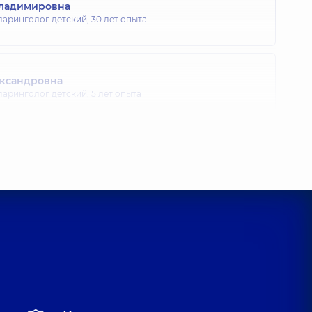
ладимировна
ларинголог детский,
30 лет опыта
ександровна
ларинголог детский,
5 лет опыта
вская (Дони) Дарья Александровна
ларинголог детский; Отоларинголог-онколог,
5 лет опыта