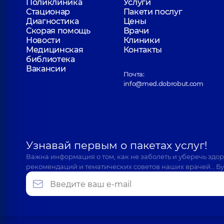
Поликлиника
Услуги
Стационар
Пакети послуг
Диагностика
Цены
Скорая помощь
Врачи
Новости
Клиники
Медицинская
Контакты
библиотека
Вакансии
Почта:
info@med.dobrobut.com
Узнавай первым о пакетах услуг!
Важна информация о том, как не заболеть и уберечь здо
рекомендаций и тематических советов наших врачей… Бу