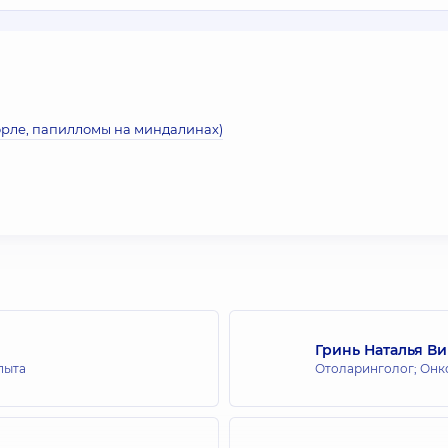
орле, папилломы на миндалинах)
Гринь Наталья В
пыта
Отоларинголог; Онк