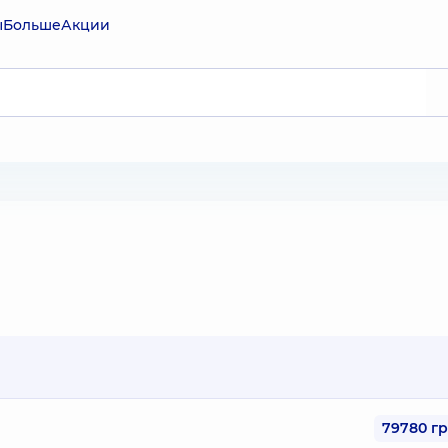
ы
Больше
Акции
79780 г