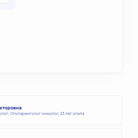
икторовна
олог; Отоларинголог-онколог,
23 лет опыта