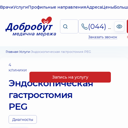
Врачи
Услуги
Профильные направления
Адреса
Цены
Больш
(044) 495-2-888
Заказать звонок
Главная
Услуги
Эндоскопическая гастростомия PEG
4
клиники
Запись на услугу
Эндоскопическая
гастростомия
PEG
Диагносты