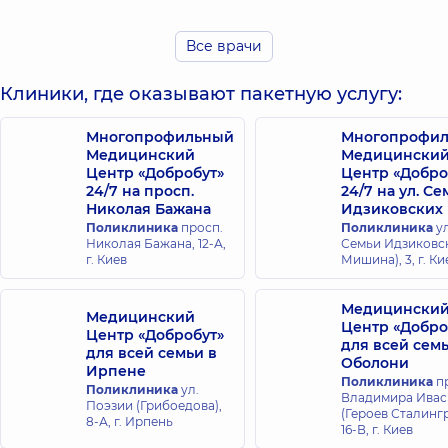
Борисович
Олегович
Эндоскопист,
Эндоскопист,
14
Все врачи
лет опыта
Клиники, где оказывают пакетную услугу:
Михальнюк
Островский
Богдан
Алексей
Викторович
Многопрофильный
Многопрофи
Витальевич
Хирург; Хирург
Медицинский
Медицински
проктолог;
Эндоскопист,
14
Центр «Добробут»
Центр «Добро
Эндоскопист,
5 лет
лет опыта
24/7 на просп.
24/7 на ул. С
опыта
Николая Бажана
Идзиковских
Поликлиника
просп.
Поликлиника
ул
Николая Бажана, 12-А,
Семьи Идзиковск
Миляновская
г. Киев
Мишина), 3, г. Ки
Анна Олеговна
Эндоскопист,
16
лет опыта
Медицински
Медицинский
Центр «Добро
Центр «Добробут»
для всей сем
для всей семьи в
Оболони
Ирпене
Поликлиника
пр
Поликлиника
ул.
Владимира Ива
Поэзии (Грибоедова),
(Героев Сталингр
8-А, г. Ирпень
16-В, г. Киев