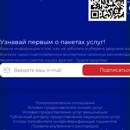
Узнавай первым о пакетах услуг!
Важна информация о том, как не заболеть и уберечь здоровье в
близких. Цикл подготовленных экспертами сезонных рекоменда
тематических советов наших врачей… Будьте здоровы!
Подписатьс
Пользовательское соглашение
Условия предоставления онлайн услуг
Условия предоставления услуг вакцинации
Публичный договор предоставления медицинских услуг
Уголок потребителя онлайн
Верификация пациентов
Правила внутреннего распорядка