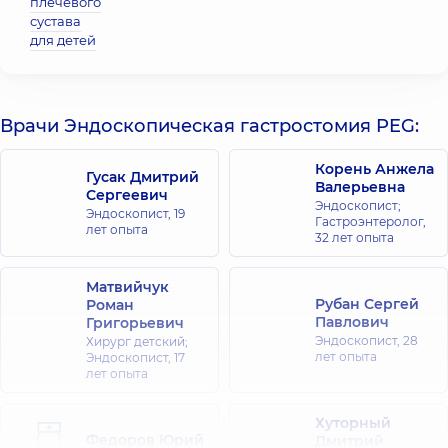
плечевого
сустава
для детей
Врачи Эндоскопическая гастростомия PEG:
Корень Анжела
Гусак Дмитрий
Валерьевна
Сергеевич
Эндоскопист;
Эндоскопист,
19
Гастроэнтеролог,
лет опыта
32 лет опыта
Матвийчук
Рубан Сергей
Роман
Павлович
Григорьевич
Эндоскопист,
28
Хирург детский;
лет опыта
Эндоскопист,
17
лет опыта
Хуторный
Федоров Юрий
Дмитрий