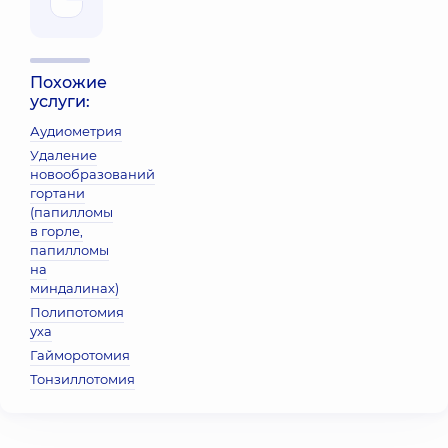
Похожие
услуги:
Аудиометрия
Удаление
новообразований
гортани
(папилломы
в горле,
папилломы
на
миндалинах)
Полипотомия
уха
Гайморотомия
Тонзиллотомия