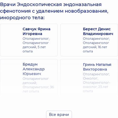
Врачи Эндоскопическая эндоназальная
сфенотомия с удалением новобразования,
инородного тела:
Савчук Ярина
Берест Денис
Игоревна
Владимирович
Отоларинголог;
Отоларинголог;
Отоларинголог
Отоларинголог
детский,
5 лет
детский,
16 лет
опыта
опыта
Бредун
Гринь Наталья
Александр
Викторовна
Юрьевич
Отоларинголог;
Онколог;
Отоларинголог
Отоларинголог-
детский;
онколог,
23 лет
Отоларинголог,
36
опыта
лет опыта
Клячковская
Клячковский
(Любельчук)
Дмитрий
Инна
Все врачи
Николаевич