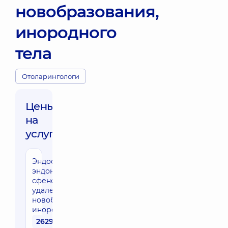
новобразования,
инородного
тела
Отоларингологи
Цены
на
услуги:
Эндоскопическая
эндоназальная
сфенотомия с
удалением
новобразования,
инородного тела
26290 грн