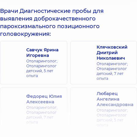
Врачи Диагностические пробы для
выявления доброкачественного
пароксизмального позиционного
головокружения:
Клячковский
Савчук Ярина
Дмитрий
Игоревна
Николаевич
Отоларинголог;
Отоларинголог;
Отоларинголог
Отоларинголог
детский,
5 лет
детский,
7 лет
опыта
опыта
Любарец
Федорец Юлия
Ангелина
Алексеевна
Александровна
Отоларинголог;
Отоларинголог;
Отоларинголог
Отоларинголог
детский,
7 лет
детский,
5 лет
опыта
опыта