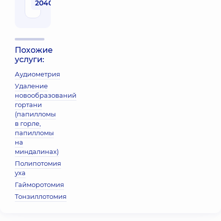
2040 грн
Похожие
услуги:
Аудиометрия
Удаление
новообразований
гортани
(папилломы
в горле,
папилломы
на
миндалинах)
Полипотомия
уха
Гайморотомия
Тонзиллотомия