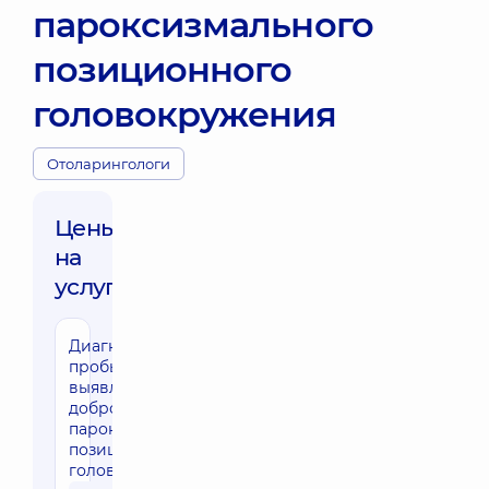
пароксизмального
позиционного
головокружения
Отоларингологи
Цены
на
услуги:
Диагностические
пробы для
выявления
доброкачественного
пароксизмального
позиционного
головокружения